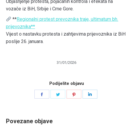
Objasnjenje protesta, pojačanih kontrola i efekata na
vozače iz BiH, Srbije i Crne Gore.
**
Regionalni protest prevoznika traje, ultimatum bh.
prijevoznika**
Vijest o nastavku protesta i zahtjevima prijevoznika iz BiH
poslije 26. januara.
31/01/2026
Podijelite objavu
Share
Share
Share
Share
on
on
on
on
Facebook
Twitter
Pinterest
LinkedIn
Povezane objave