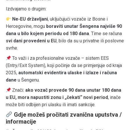
Izdvajamo o drugim:
Ne-EU državljani
, uključujući vozače iz Bosne i
Hercegovine, mogu
boraviti unutar Šengena najviše 90
dana u bilo kojem periodu od 180 dana
. Time se računa
svi dani provedeni u EU
, bilo da su u privatne ili poslovne
svrhe.
To važi i za profesionalne vozače – sistem EES
(Entry/Exit System), koji počinje da se primjenjuje od kraja
2025,
automatski evidentira ulaske i izlaze i računa
dane
u Šengenu.
Znači:
ako vozač provede 90 dana unutar 180 dana
u EU, mora napustiti zonu i „čekati“ novi period
, inače
može biti odbijen pri ulasku ili imati sankcije.
Gdje možeš pročitati zvanična uputstva /
informacije