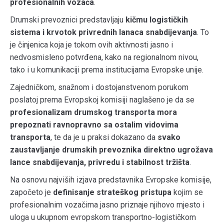
profesionalnih vozača
.
Drumski prevoznici predstavljaju
kičmu logističkih
sistema i krvotok privrednih lanaca snabdijevanja
. To
je činjenica koja je tokom ovih aktivnosti jasno i
nedvosmisleno potvrđena, kako na regionalnom nivou,
tako i u komunikaciji prema institucijama Evropske unije.
Zajedničkom, snažnom i dostojanstvenom porukom
poslatoj prema Evropskoj komisiji naglašeno je da se
profesionalizam drumskog transporta mora
prepoznati ravnopravno sa ostalim vidovima
transporta
, te da je u praksi dokazano da
svako
zaustavljanje drumskih prevoznika direktno ugrožava
lance snabdijevanja, privredu i stabilnost tržišta
.
Na osnovu najviših izjava predstavnika Evropske komisije,
započeto je
definisanje strateškog pristupa
kojim se
profesionalnim vozačima jasno priznaje njihovo mjesto i
uloga u ukupnom evropskom transportno-logističkom