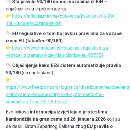
Šta pravilo 90/180 donosi vozačima iz BiH
–
objašnjenje na srpskom jeziku:
https://inflacija.me/me/putovanja/kako-pravilo-90-
180-utice-na-vozace-iz-bih
EU regulative o tom boravku i pravilima za vozače
izvan EU (također 90/180)
:
https://www.timocom.ba/blog/eu-regulative-za-
vozace-iz-zemalja-koje-nisu-clanice-eu-827552
Objašnjenje kako EES sistem automatizuje pravilo
90/180
(na engleskom):
https://www.fleetpoint.org/logistics/distribution/europe/entr
exit-system-ees/eu-entry-exit-system-and-the-
headache-of-the-90-180-rule/
Evo linkova
informacija/izvještaja o protestima
kamiondžija na granicama od 26. januara 2026
koji su
se desili širom Zapadnog Balkana zbog
EU pravila o