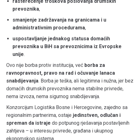
rasterećenje troškova poslovanja drumskih
prevoznika
,
smanjenje zadržavanja na granicama i u
administrativnim procedurama
,
uspostavljanje jednakog statusa domaćih
prevoznika u BiH sa prevoznicima iz Evropske
unije
.
Ovo nije borba protiv institucija, već
borba za
ravnopravnost, pravo na rad i očuvanje lanaca
snabdijevanja
. Borba je teška, ali legitimna i nužna, jer bez
domaćih drumskih prevoznika nema stabilne privrede,
nema izvoza, nema sigurnog snabdijevanja.
Konzorcijum Logistika Bosne i Hercegovine, zajedno sa
regionalnim partnerima, ostaje
jedinstven, odlučan i
spreman da istraje
do potpunog rješavanja postavljenih
zahtjeva – u interesu privrede, građana i ukupnog
ekonomskog sistema.