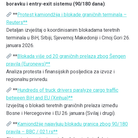
boravku i entry-exit sistemu (90/180 dana)
:
**
Protest kamiondžija i blokade graničnih terminala –
Reuters**
Detaljan izvještaj o koordinisanim blokadama teretnih
terminala u BiH, Srbiji, Sjevernoj Makedoniji i Crnoj Gori 26.
januara 2026.
**
Blokada više od 20 graničnih prelaza zbog Šengen
pravila (Euronews)**
Analiza protesta i finansijskih posljedica za izvoz i
regionalnu privredu.
**
Hundreds of truck drivers paralyze cargo traffic
between BiH and EU (Xinhua)**
Izvještaj o blokadi teretnih graničnih prelaza između
Bosne i Hercegovine i EU 26. januara (Svilaj i drugi).
**
Kamiondžije najavljuju blokadu granica zbog 90/180
pravila – BBC / 021.rs**