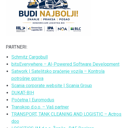
PARTNERI:
Schmitz Cargobull
bitsEverywhere – AI-Powered Software Development
Satwork | Satelitsko praćenje vozila – Kontrola
potrošnje goriva
Scania corporate website | Scania Group
DUKAT-BIH
Početna | Euromodus
Transkop d.o.o. – Vaš partner
TRANSPORT, TANK CLEANING AND LOGISTIC – Actros
doo