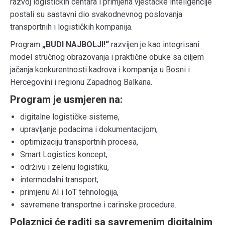
razvoj logističkih centara i primjena vještačke inteligencije
postali su sastavni dio svakodnevnog poslovanja
transportnih i logističkih kompanija.
Program
„BUDI NAJBOLJI!“
razvijen je kao integrisani
model stručnog obrazovanja i praktične obuke sa ciljem
jačanja konkurentnosti kadrova i kompanija u Bosni i
Hercegovini i regionu Zapadnog Balkana.
Program je usmjeren na:
digitalne logističke sisteme,
upravljanje podacima i dokumentacijom,
optimizaciju transportnih procesa,
Smart Logistics koncept,
održivu i zelenu logistiku,
intermodalni transport,
primjenu AI i IoT tehnologija,
savremene transportne i carinske procedure.
Polaznici će raditi sa savremenim digitalnim