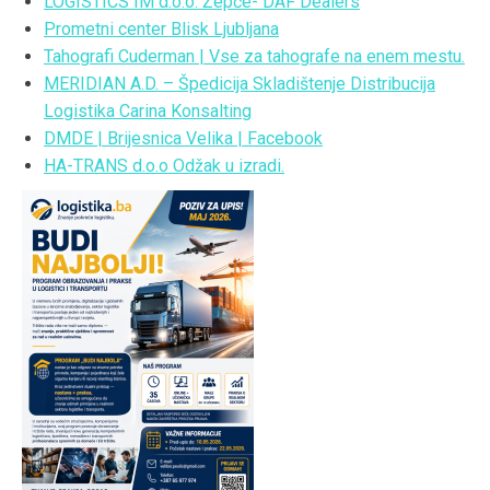
LOGISTICS IM d.o.o. Žepče- DAF Dealers
Prometni center Blisk Ljubljana
Tahografi Cuderman | Vse za tahografe na enem mestu.
MERIDIAN A.D. – Špedicija Skladištenje Distribucija
Logistika Carina Konsalting
DMDE | Brijesnica Velika | Facebook
HA-TRANS d.o.o Odžak u izradi.