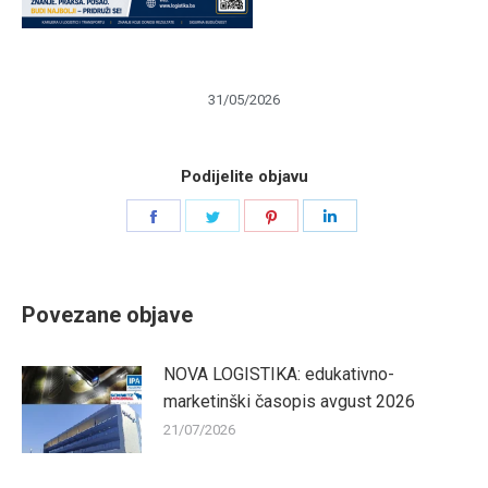
31/05/2026
Podijelite objavu
Share
Share
Share
Share
on
on
on
on
Facebook
Twitter
Pinterest
LinkedIn
Povezane objave
NOVA LOGISTIKA: edukativno-
marketinški časopis avgust 2026
21/07/2026