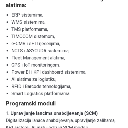
alatima:
ERP sistemima,
WMS sistemima,
TMS platformama,
TIMOCOM sistemom,
e-CMR i eFTI rješenjima,
NCTS i ASYCUDA sistemima,
Fleet Management alatima,
GPS i IoT monitoringom,
Power BI i KPI dashboard sistemima,
AI alatima za logistiku,
RFID i Barcode tehnologijama,
Smart Logistics platformama.
Programski moduli
1. Upravljanje lancima snabdijevanja (SCM)
Digitalizacija lanaca snabdijevanja, upravljanje zalihama,
KPI sistemi, AI alati i održivi SCM modeli.