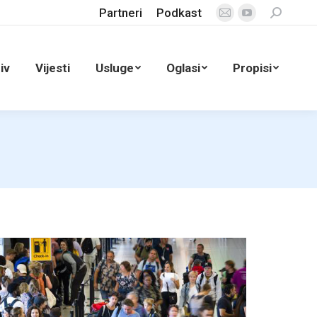
Partneri
Podkast
Search:
Mail
YouTube
page
page
opens
opens
iv
Vijesti
Usluge
Oglasi
Propisi
in
in
new
new
window
window