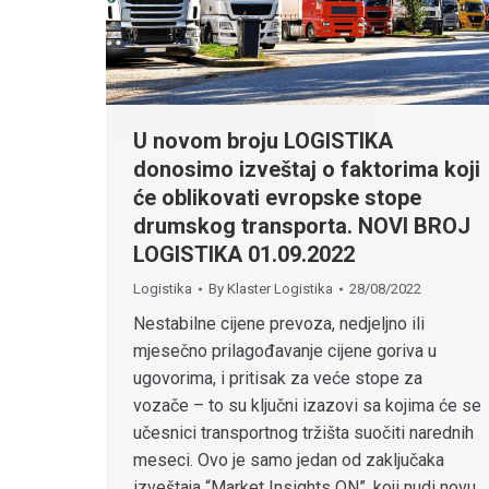
U novom broju LOGISTIKA
donosimo izveštaj o faktorima koji
će oblikovati evropske stope
drumskog transporta. NOVI BROJ
LOGISTIKA 01.09.2022
Logistika
By
Klaster Logistika
28/08/2022
Nestabilne cijene prevoza, nedjeljno ili
mjesečno prilagođavanje cijene goriva u
ugovorima, i pritisak za veće stope za
vozače – to su ključni izazovi sa kojima će se
učesnici transportnog tržišta suočiti narednih
meseci. Ovo je samo jedan od zaključaka
izveštaja “Market Insights ON”, koji nudi novu