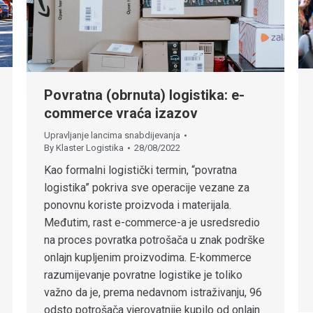
Povratna (obrnuta) logistika: e-
commerce vraća izazov
Upravljanje lancima snabdijevanja
By
Klaster Logistika
28/08/2022
Kao formalni logistički termin, “povratna
logistika” pokriva sve operacije vezane za
ponovnu koriste proizvoda i materijala.
Međutim, rast e-commerce-a je usredsredio
na proces povratka potrošača u znak podrške
onlajn kupljenim proizvodima. E-kommerce
razumijevanje povratne logistike je toliko
važno da je, prema nedavnom istraživanju, 96
odsto potrošača vjerovatnije kupilo od onlajn