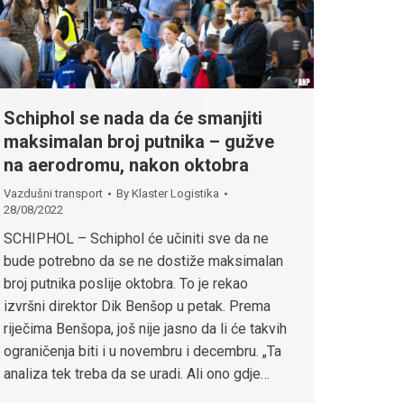
Schiphol se nada da će smanjiti
maksimalan broj putnika – gužve
na aerodromu, nakon oktobra
Vazdušni transport
By
Klaster Logistika
28/08/2022
SCHIPHOL – Schiphol će učiniti sve da ne
bude potrebno da se ne dostiže maksimalan
broj putnika poslije oktobra. To je rekao
izvršni direktor Dik Benšop u petak. Prema
riječima Benšopa, još nije jasno da li će takvih
ograničenja biti i u novembru i decembru. „Ta
analiza tek treba da se uradi. Ali ono gdje…