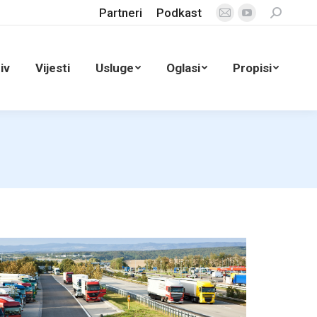
Partneri
Podkast
Search:
Mail
YouTube
page
page
opens
opens
iv
Vijesti
Usluge
Oglasi
Propisi
in
in
new
new
window
window