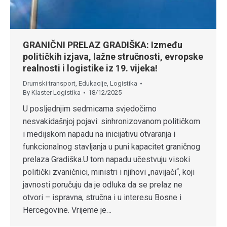
GRANIČNI PRELAZ GRADIŠKA: Između
političkih izjava, lažne stručnosti, evropske
realnosti i logistike iz 19. vijeka!
Drumski transport
,
Edukacije
,
Logistika
By
Klaster Logistika
18/12/2025
U posljednjim sedmicama svjedočimo
nesvakidašnjoj pojavi: sinhronizovanom političkom
i medijskom napadu na inicijativu otvaranja i
funkcionalnog stavljanja u puni kapacitet graničnog
prelaza Gradiška.U tom napadu učestvuju visoki
politički zvaničnici, ministri i njihovi „navijači“, koji
javnosti poručuju da je odluka da se prelaz ne
otvori – ispravna, stručna i u interesu Bosne i
Hercegovine. Vrijeme je…