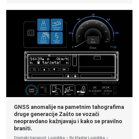
GNSS anomalije na pametnim tahografima
druge generacije Zašto se vozači
neopravdano kažnjavaju i kako se pravilno
braniti.
Drumski transport
,
Logistika
By
Klaster Logistika