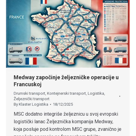
Medway započinje željezničke operacije u
Francuskoj
Drumski transport
,
Kontejnerski transport
,
Logistika
,
Željeznički transport
By
Klaster Logistika
18/12/2025
MSC dodatno integriše željeznicu u svoj evropski
logistički lanac Željeznička kompanija Medway,
koja posluje pod kontrolom MSC grupe, zvanično je