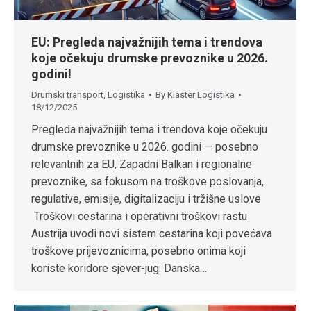
EU: Pregleda najvažnijih tema i trendova
koje očekuju drumske prevoznike u 2026.
godini!
Drumski transport
,
Logistika
By
Klaster Logistika
18/12/2025
Pregleda najvažnijih tema i trendova koje očekuju
drumske prevoznike u 2026. godini — posebno
relevantnih za EU, Zapadni Balkan i regionalne
prevoznike, sa fokusom na troškove poslovanja,
regulative, emisije, digitalizaciju i tržišne uslove
Troškovi cestarina i operativni troškovi rastu
Austrija uvodi novi sistem cestarina koji povećava
troškove prijevoznicima, posebno onima koji
koriste koridore sjever-jug. Danska…