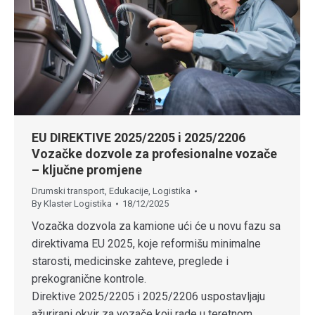
EU DIREKTIVE 2025/2205 i 2025/2206
Vozačke dozvole za profesionalne vozače
– ključne promjene
Drumski transport
,
Edukacije
,
Logistika
By
Klaster Logistika
18/12/2025
Vozačka dozvola za kamione ući će u novu fazu sa
direktivama EU 2025, koje reformišu minimalne
starosti, medicinske zahteve, preglede i
prekogranične kontrole.
Direktive 2025/2205 i 2025/2206 uspostavljaju
ažurirani okvir za vozače koji rade u teretnom