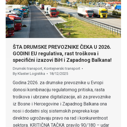
ŠTA DRUMSKE PREVOZNIKE ČEKA U 2026.
GODINI EU regulativa, rast troškova i
specifični izazovi BiH i Zapadnog Balkana!
Drumski transport
,
Kontejnerski transport
By
Klaster Logistika
18/12/2025
Godina 2026. za drumske prevoznike u Evropi
donosi kombinaciju regulatornog pritiska, rasta
troškova i ubrzane digitalizacije, ali za prevoznike
iz Bosne i Hercegovine i Zapadnog Balkana ona
nosi i dodatni sloj sistemskih prepreka koje
direktno ugrožavaju pravo na rad i konkurentnost
sektora. KRITIČNA TAČKA: pravilo 90/180 – udar