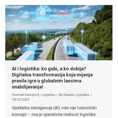
AI i logistika: ko gubi, a ko dobija?
Digitalna transformacija koja mijenja
pravila igre u globalnim lancima
snabdijevanja!
Drumski transport
,
Logistika
By
Klaster Logistika
18/12/2025
Vještačka inteligencija (AI) više nije futuristički
koncept – ona je operativna realnost logistike.