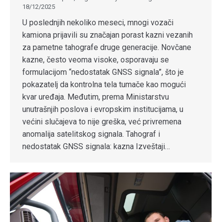
18/12/2025
U poslednjih nekoliko meseci, mnogi vozači
kamiona prijavili su značajan porast kazni vezanih
za pametne tahografe druge generacije. Novčane
kazne, često veoma visoke, osporavaju se
formulacijom “nedostatak GNSS signala”, što je
pokazatelj da kontrolna tela tumače kao mogući
kvar uređaja. Međutim, prema Ministarstvu
unutrašnjih poslova i evropskim institucijama, u
većini slučajeva to nije greška, već privremena
anomalija satelitskog signala. Tahograf i
nedostatak GNSS signala: kazna Izveštaji…