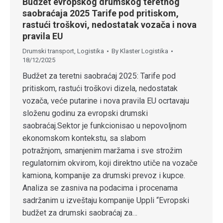
Budžet evropskog drumskog teretnog
saobraćaja 2025 Tarife pod pritiskom,
rastući troškovi, nedostatak vozača i nova
pravila EU
Drumski transport
,
Logistika
By
Klaster Logistika
18/12/2025
Budžet za teretni saobraćaj 2025: Tarife pod
pritiskom, rastući troškovi dizela, nedostatak
vozača, veće putarine i nova pravila EU ocrtavaju
složenu godinu za evropski drumski
saobraćaj.Sektor je funkcionisao u nepovoljnom
ekonomskom kontekstu, sa slabom
potražnjom, smanjenim maržama i sve strožim
regulatornim okvirom, koji direktno utiče na vozače
kamiona, kompanije za drumski prevoz i kupce.
Analiza se zasniva na podacima i procenama
sadržanim u izveštaju kompanije Uppli “Evropski
budžet za drumski saobraćaj za…