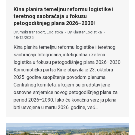
Kina planira temeljnu reformu logistike i
teretnog saobraćaja u fokusu
petogodišnjeg plana 2026–2030!
Drumski transport
,
Logistika
By
Klaster Logistika
18/12/2025
Kina planira temeljnu reformu logistike i teretnog
saobraćaja Integrisana, inteligentna i zelena
logistika u fokusu petogodišnjeg plana 2026–2030
Komunistička partija Kine objavila je 23. oktobra
2025. godine saopštenje povodom plenuma
Centralnog komiteta, u kojem su predstavljene
osnovne smjernice novog petogodišnjeg plana za
period 2026–2030. Iako će konačna verzija plana
biti usvojena u martu 2026. godine, već…