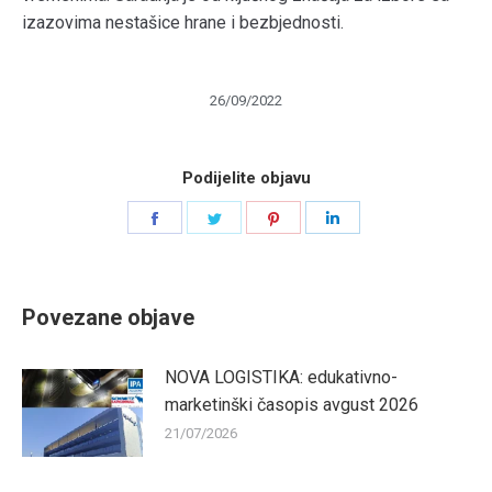
izazovima nestašice hrane i bezbjednosti.
26/09/2022
Podijelite objavu
Share
Share
Share
Share
on
on
on
on
Facebook
Twitter
Pinterest
LinkedIn
Povezane objave
NOVA LOGISTIKA: edukativno-
marketinški časopis avgust 2026
21/07/2026