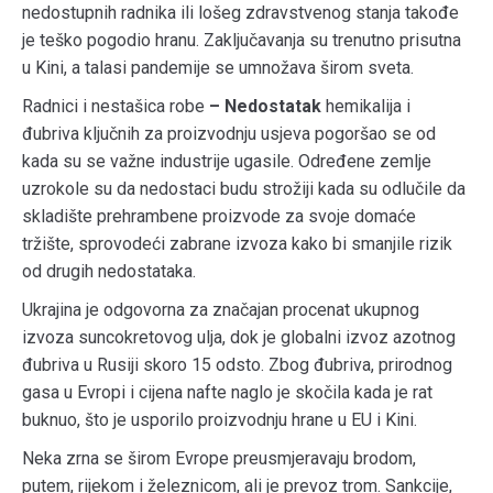
nedostupnih radnika ili lošeg zdravstvenog stanja takođe
je teško pogodio hranu. Zaključavanja su trenutno prisutna
u Kini, a talasi pandemije se umnožava širom sveta.
Radnici i nestašica robe
– Nedostatak
hemikalija i
đubriva ključnih za proizvodnju usjeva pogoršao se od
kada su se važne industrije ugasile. Određene zemlje
uzrokole su da nedostaci budu strožiji kada su odlučile da
skladište prehrambene proizvode za svoje domaće
tržište, sprovodeći zabrane izvoza kako bi smanjile rizik
od drugih nedostataka.
Ukrajina je odgovorna za značajan procenat ukupnog
izvoza suncokretovog ulja, dok je globalni izvoz azotnog
đubriva u Rusiji skoro 15 odsto. Zbog đubriva, prirodnog
gasa u Evropi i cijena nafte naglo je skočila kada je rat
buknuo, što je usporilo proizvodnju hrane u EU i Kini.
Neka zrna se širom Evrope preusmjeravaju brodom,
putem, rijekom i železnicom, ali je prevoz trom. Sankcije,