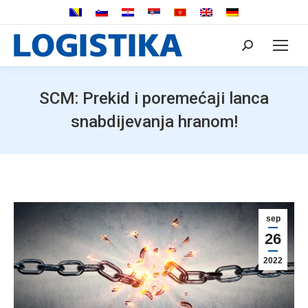
Search:
SCM: Prekid i poremećaji lanca
snabdijevanja hranom!
sep
26
2022