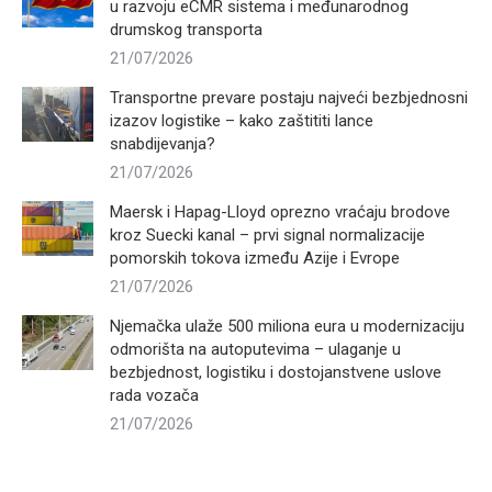
u razvoju eCMR sistema i međunarodnog
drumskog transporta
21/07/2026
Transportne prevare postaju najveći bezbjednosni
izazov logistike – kako zaštititi lance
snabdijevanja?
21/07/2026
Maersk i Hapag-Lloyd oprezno vraćaju brodove
kroz Suecki kanal – prvi signal normalizacije
pomorskih tokova između Azije i Evrope
21/07/2026
Njemačka ulaže 500 miliona eura u modernizaciju
odmorišta na autoputevima – ulaganje u
bezbjednost, logistiku i dostojanstvene uslove
rada vozača
21/07/2026