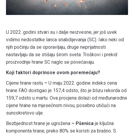
U 2022. godini stvari su i dalje neizvesne, jer još uvek
vidimo nedostatke lanca snabdijevanja (SC). Iako neki od
njih počinju da se oporavljaju, druge neprijatnosti
nastavljaju da se stišaju širom sveta. Troškovi i prekid
proizvodnje hrane SC naglo se povećavaju.
Koji faktori doprinose ovom poremećaju?
Cijene hrane rastu
–
U maju 2022. godine indeks cena
hrane FAO dostigao je 157,4 odsto, što je blizu rekorda od
159,7 odsto u martu. Ova procjena dolazi od međunarodne
cijene hrane na mjesečnom nivou, posebno utičući na
suncokretovo ulje.
Bezbjednost hrane je ugrožena
– Pšenica
je ključna
komponenta hrane; preko 80% se koristi za brašno. S