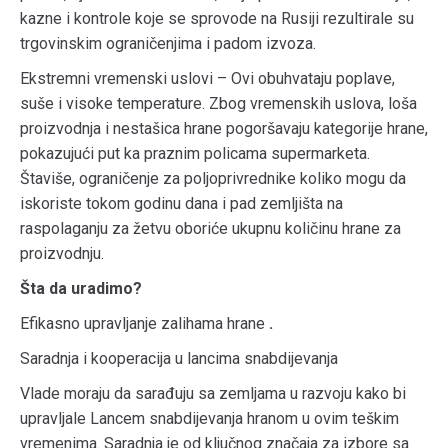
kazne i kontrole koje se sprovode na Rusiji rezultirale su
trgovinskim ograničenjima i padom izvoza.
Ekstremni vremenski uslovi – Ovi obuhvataju poplave,
suše i visoke temperature. Zbog vremenskih uslova, loša
proizvodnja i nestašica hrane pogoršavaju kategorije hrane,
pokazujući put ka praznim policama supermarketa.
Štaviše, ograničenje za poljoprivrednike koliko mogu da
iskoriste tokom godinu dana i pad zemljišta na
raspolaganju za žetvu oboriće ukupnu količinu hrane za
proizvodnju.
Šta da uradimo?
Efikasno upravljanje zalihama hrane
.
Saradnja i kooperacija u lancima snabdijevanja
Vlade moraju da sarađuju sa zemljama u razvoju kako bi
upravljale Lancem snabdijevanja hranom u ovim teškim
vremenima. Saradnja je od ključnog značaja za izbore sa