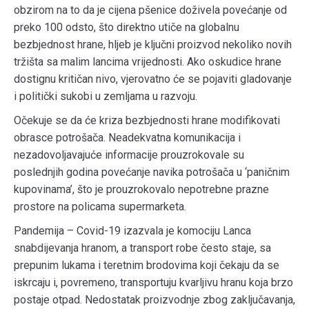
obzirom na to da je cijena pšenice doživela povećanje od
preko 100 odsto, što direktno utiče na globalnu
bezbjednost hrane, hljeb je ključni proizvod nekoliko novih
tržišta sa malim lancima vrijednosti. Ako oskudice hrane
dostignu kritičan nivo, vjerovatno će se pojaviti gladovanje
i politički sukobi u zemljama u razvoju.
Očekuje se da će kriza bezbjednosti hrane modifikovati
obrasce potrošača. Neadekvatna komunikacija i
nezadovoljavajuće informacije prouzrokovale su
poslednjih godina povećanje navika potrošača u ‘paničnim
kupovinama’, što je prouzrokovalo nepotrebne prazne
prostore na policama supermarketa.
Pandemija – Covid-19 izazvala je komociju Lanca
snabdijevanja hranom, a transport robe često staje, sa
prepunim lukama i teretnim brodovima koji čekaju da se
iskrcaju i, povremeno, transportuju kvarljivu hranu koja brzo
postaje otpad. Nedostatak proizvodnje zbog zaključavanja,