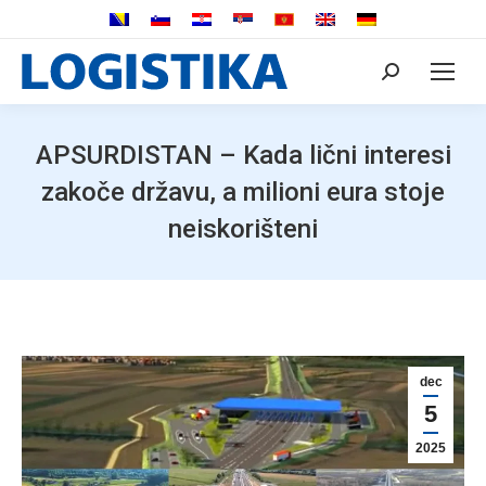
Search:
APSURDISTAN – Kada lični interesi
zakoče državu, a milioni eura stoje
neiskorišteni
dec
5
2025