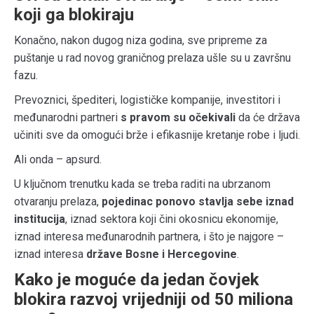
koji ga blokiraju
Konačno, nakon dugog niza godina, sve pripreme za
puštanje u rad novog graničnog prelaza ušle su u završnu
fazu.
Prevoznici, špediteri, logističke kompanije, investitori i
međunarodni partneri
s pravom su očekivali
da će država
učiniti sve da omogući brže i efikasnije kretanje robe i ljudi.
Ali onda – apsurd.
U ključnom trenutku kada se treba raditi na ubrzanom
otvaranju prelaza,
pojedinac ponovo stavlja sebe iznad
institucija
, iznad sektora koji čini okosnicu ekonomije,
iznad interesa međunarodnih partnera, i što je najgore –
iznad interesa
države Bosne i Hercegovine
.
Kako je moguće da jedan čovjek
blokira razvoj vrijedniji od 50 miliona