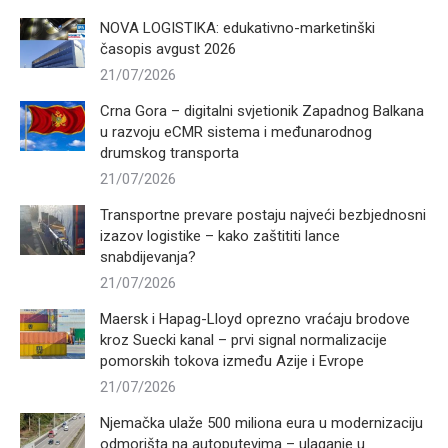
NOVA LOGISTIKA: edukativno-marketinški
časopis avgust 2026
21/07/2026
Crna Gora – digitalni svjetionik Zapadnog Balkana
u razvoju eCMR sistema i međunarodnog
drumskog transporta
21/07/2026
Transportne prevare postaju najveći bezbjednosni
izazov logistike – kako zaštititi lance
snabdijevanja?
21/07/2026
Maersk i Hapag-Lloyd oprezno vraćaju brodove
kroz Suecki kanal – prvi signal normalizacije
pomorskih tokova između Azije i Evrope
21/07/2026
Njemačka ulaže 500 miliona eura u modernizaciju
odmorišta na autoputevima – ulaganje u