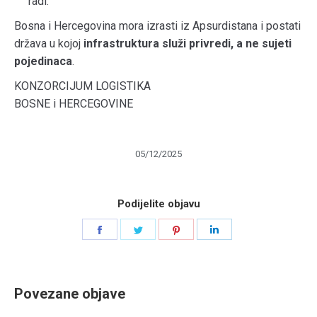
radi.
Bosna i Hercegovina mora izrasti iz Apsurdistana i postati
država u kojoj
infrastruktura služi privredi, a ne sujeti
pojedinaca
.
KONZORCIJUM LOGISTIKA
BOSNE i HERCEGOVINE
05/12/2025
Podijelite objavu
Share
Share
Share
Share
on
on
on
on
Facebook
Twitter
Pinterest
LinkedIn
Povezane objave