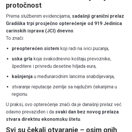
protočnost
Prema službenim evidencijama,
sadašnji granični prelaz
Gradiška trpi prosječno opterećenje od 919 Jedinica
carinskih isprava (JCI) dnevno
.
To znači:
preopterećen sistem
koji radi na ivici pucanja,
uska grla
koja svakodnevno koštaju prevoznike,
špeditere i privredu desetine hiljada eura,
kašnjenja
u međunarodnim lancima snabdijevanja,
stvaranje reputacije zemlje sa najdužim čekanjima u
regionu.
U praksi, ovo opterećenje znači da je današnji prelaz već
odavno prevaziđen i da
svaki dan bez novog prelaza
stvara direktnu ekonomsku štetu
.
Svi su čekali otvaranje – osim onih