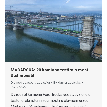
MAĐARSKA: 20 kamiona testiralo most u
Budimpešti!
Drumski transport
,
Logistika
By
Klaster Logistika
20/12/2022
Dvadeset kamiona Ford Trucks učestvovalo je u
testu tereta istorijskog mosta u glavnom gradu
Mađarske. Széchenyjev lančani most je viseći