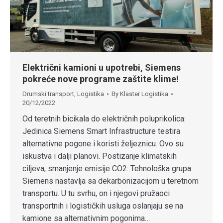
Električni kamioni u upotrebi, Siemens
pokreće nove programe zaštite klime!
Drumski transport
,
Logistika
By
Klaster Logistika
20/12/2022
Od teretnih bicikala do električnih poluprikolica:
Jedinica Siemens Smart Infrastructure testira
alternativne pogone i koristi željeznicu. Ovo su
iskustva i dalji planovi. Postizanje klimatskih
ciljeva, smanjenje emisije CO2: Tehnološka grupa
Siemens nastavlja sa dekarbonizacijom u teretnom
transportu. U tu svrhu, on i njegovi pružaoci
transportnih i logističkih usluga oslanjaju se na
kamione sa alternativnim pogonima…