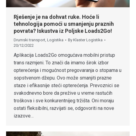
Rješenje je na dohvat ruke. Hoće li
tehnologija pomoći u smanjenju praznih
povrata? Iskustva iz Poljske Loads2Go!
Drumski transport
,
Logistika
By
Klaster Logistika
20/12/2022
Aplikacija Loads2Go omogućava mobilni pristup
trans razmjeni. To znači da imamo širok izbor
opterećenja i mogućnost pregovaranja o stopama u
sopstvenom džepu. Ovo može smanjiti prazne
staze i efikasnije steći opterećenja. Prevoznici se
svakodnevno bore da prežive u vreme rastućih
troškova i sve konkurentnijeg tržišta. Oni moraju
ostati fleksibilni, razvijati se, odgovoriti na nove
izazove…