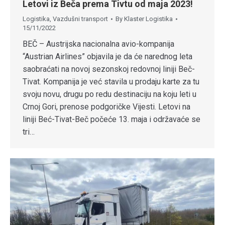
Letovi iz Beča prema Tivtu od maja 2023!
Logistika
,
Vazdušni transport
By
Klaster Logistika
15/11/2022
BEČ – Austrijska nacionalna avio-kompanija
“Austrian Airlines” objavila je da će narednog leta
saobraćati na novoj sezonskoj redovnoj liniji Beč-
Tivat. Kompanija je već stavila u prodaju karte za tu
svoju novu, drugu po redu destinaciju na koju leti u
Crnoj Gori, prenose podgoričke Vijesti. Letovi na
liniji Beć-Tivat-Beč počeće 13. maja i održavaće se
tri…