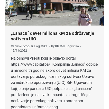
„Lanacu“ devet miliona KM za održavanje
softvera UIO
Carinski propisi
,
Logistika
By
Klaster Logistika
12/11/2022
Na osnovu vijesti koju je objavio portal
https://www.capital.ba/ Kompanija „Lanaco“ dobiće
u naredne tri godine skoro devet miliona KM za
održavanje poreskog i carinskog softvera Uprave
za indirektno oporezivanje (UIO) BiH. Ugovorom
koji je prije par dana UIO potpisala sa „Lanacom“
predviđeno je da ova kompanija za trogodišnje
održavanje poreskog softvera u poreskom
podstistemu informacionog…