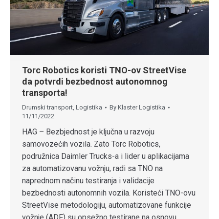
Torc Robotics koristi TNO-ov StreetVise
da potvrdi bezbednost autonomnog
transporta!
Drumski transport
,
Logistika
By
Klaster Logistika
11/11/2022
HAG – Bezbjednost je ključna u razvoju
samovozećih vozila. Zato Torc Robotics,
podružnica Daimler Trucks-a i lider u aplikacijama
za automatizovanu vožnju, radi sa TNO na
naprednom načinu testiranja i validacije
bezbednosti autonomnih vozila. Koristeći TNO-ovu
StreetVise metodologiju, automatizovane funkcije
vožnje (ADF) su opsežno testirane na osnovu