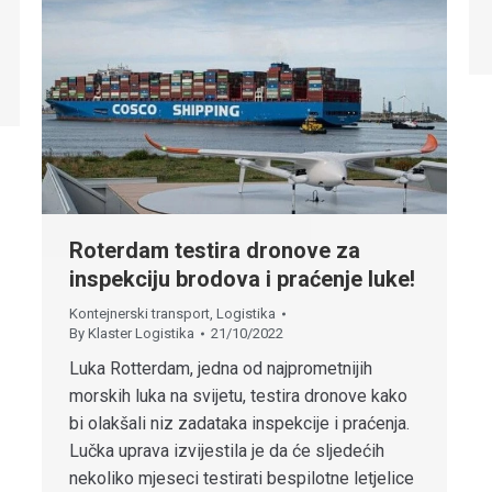
Roterdam testira dronove za
inspekciju brodova i praćenje luke!
Kontejnerski transport
,
Logistika
By
Klaster Logistika
21/10/2022
Luka Rotterdam, jedna od najprometnijih
morskih luka na svijetu, testira dronove kako
bi olakšali niz zadataka inspekcije i praćenja.
Lučka uprava izvijestila je da će sljedećih
nekoliko mjeseci testirati bespilotne letjelice