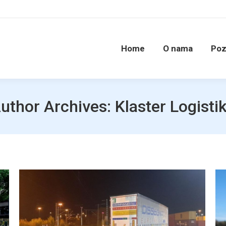
Home
O nama
Poz
uthor Archives:
Klaster Logisti