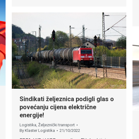
Sindikati željeznica podigli glas o
povećanju cijena električne
energije!
Logistika
,
Željeznički transport
By
Klaster Logistika
21/10/2022