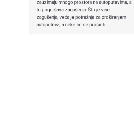
zauzimaju mnogo prostora na autoputevima, a
to pogoršava zagušenja. Što je više
zagušenja, veća je potražnja za proširenjem
autoputeva, a neke će se proširiti…