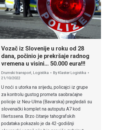
Vozač iz Slovenije u roku od 28
dana, počinio je prekršaje radnog
vremena u visini… 50.000 eura!!!
Drumski transport
,
Logistika
By
Klaster Logistika
21/10/2022
U noći s utorka na srijedu, policajci iz grupe
za kontrolu gustog prometa saobraćajne
policije iz Neu-Ulma (Bavarska) pregledali su
slovenački komplet na autoputu A7 kod
Illertssena. Brzo čitanje tahografskih
podataka pokazalo je da 42-godišnji