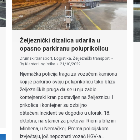
Željeznički dizalica udarila u
opasno parkiranu poluprikolicu
Drumski transport
,
Logistika
,
Željeznički transport
By
Klaster Logistika
21/10/2022
Njemačka policija traga za vozačem kamiona
koji je parkirao svoju poluprikolicu tako blizu
željezničkih pruga da se u nju zabio
kontejnerski kran postavljen na željeznicu. I
prikolica i kontejner su ozbiljno
oštećeni.Incident se dogodio u utorak, 18.
oktobra, na stanici za pretovar Riem u blizini
Minhena, u Nemačkoj. Prema policijskom
izvještaju, još nepoznati vozač HGV-a…