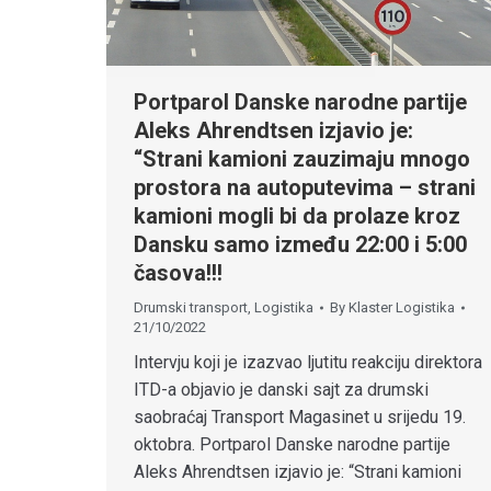
Portparol Danske narodne partije
Aleks Ahrendtsen izjavio je:
“Strani kamioni zauzimaju mnogo
prostora na autoputevima – strani
kamioni mogli bi da prolaze kroz
Dansku samo između 22:00 i 5:00
časova!!!
Drumski transport
,
Logistika
By
Klaster Logistika
21/10/2022
Intervju koji je izazvao ljutitu reakciju direktora
ITD-a objavio je danski sajt za drumski
saobraćaj Transport Magasinet u srijedu 19.
oktobra. Portparol Danske narodne partije
Aleks Ahrendtsen izjavio je: “Strani kamioni