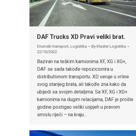
DAF Trucks XD Pravi veliki brat.
Drumski transport
,
Logistika
By
Klaster Logistika
22/10/2022
Baziran na teškim kamionima XF, XG i XG+,
DAF se sada takođe repozicionira u
distributivnom transportu. XD veruje u vrline
svog starijeg brata, ali takođe zna kako da
ubijedi sa svojim detaljima. Sa XF, XG i XG+
kamionima na dugim relacijama, DAF je prošle
godine postigao veliki uspjeh u pravom
smislu riječi – na kraju…