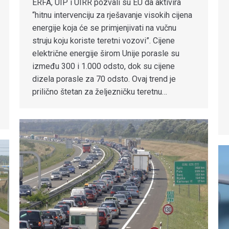
ERFA, UIP i UIRR pozvali su EU da aktivira
“hitnu intervenciju za rješavanje visokih cijena
energije koja će se primjenjivati na vučnu
struju koju koriste teretni vozovi”. Cijene
električne energije širom Unije porasle su
između 300 i 1.000 odsto, dok su cijene
dizela porasle za 70 odsto. Ovaj trend je
prilično štetan za željezničku teretnu…