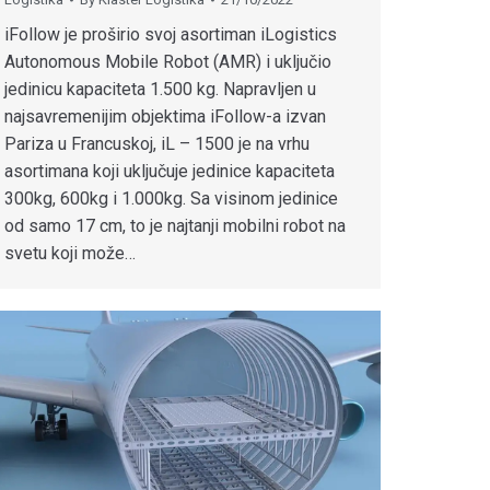
iFollow je proširio svoj asortiman iLogistics
Autonomous Mobile Robot (AMR) i uključio
jedinicu kapaciteta 1.500 kg. Napravljen u
najsavremenijim objektima iFollow-a izvan
Pariza u Francuskoj, iL – 1500 je na vrhu
asortimana koji uključuje jedinice kapaciteta
300kg, 600kg i 1.000kg. Sa visinom jedinice
od samo 17 cm, to je najtanji mobilni robot na
svetu koji može…