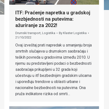
ITF: Praćenje napretka u gradskoj
bezbjednosti na putevima:
ažuriranje za 2022!
Drumski transport
,
Logistika
By
Klaster Logistika
21/10/2022
Ovaj izveštaj prati napredak u smanjenju broja
smrtnih slučajeva u drumskom saobraćaju i
teških povreda u gradovima između 2010. U
njemu su predstavljeni podaci o bezbednosti
saobraćaja prikupljeni u 32 grada koji
učestvuju u itf bezbednijim gradskim ulicama
i upoređuju trendove u oblasti urbane i
nacionalne bezbednosti na putevima. Ona
pruža indikatore rizika od smrti…