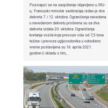
Pozivajući se na saopštenje objavljeno u IRU-
u,: Francuski ministar saobraćaja izdao je dva
dekreta 7. i 12. oktobra. Ograničenja navedena
u navedenom dekretu proširena su sa dva
dekreta izdata 20. oktobra. Ograničenja
kretanja vozila koja prevoze više od 7,5 tona
težine i prevoza ugljovodonika u određeno
vreme postavljena su 16. aprila 2021.
godine.U skladu s tim,…