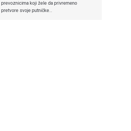
prevoznicima koji žele da privremeno
pretvore svoje putničke…