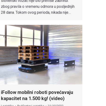
slovenski vozač nije bio previše zabrinut
zbog pravila o vremenu odmora u posljednjih
28 dana. Tokom ovog perioda, nikada nije…
iFollow mobilni roboti povećavaju
kapacitet na 1.500 kg! (video)
Logistika
By
Klaster Logistika
21/10/2022