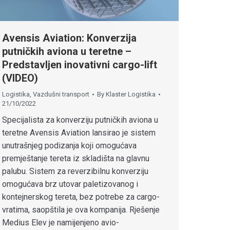
Avensis Aviation: Konverzija
putničkih aviona u teretne –
Predstavljen inovativni cargo-lift
(VIDEO)
Logistika
,
Vazdušni transport
By
Klaster Logistika
21/10/2022
Specijalista za konverziju putničkih aviona u
teretne Avensis Aviation lansirao je sistem
unutrašnjeg podizanja koji omogućava
premještanje tereta iz skladišta na glavnu
palubu. Sistem za reverzibilnu konverziju
omogućava brz utovar paletizovanog i
kontejnerskog tereta, bez potrebe za cargo-
vratima, saopštila je ova kompanija. Rješenje
Medius Elev je namijenjeno avio-