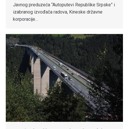
Javnog preduzeća “Autoputevi Republike Srpske” i
izabranog izvođača radova, Kineske državne
korporacije…