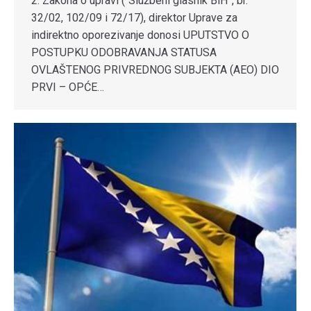
2. Zakona o upravi (“Službeni glasnik BiH”, br.
32/02, 102/09 i 72/17), direktor Uprave za
indirektno oporezivanje donosi UPUTSTVO O
POSTUPKU ODOBRAVANJA STATUSA
OVLAŠTENOG PRIVREDNOG SUBJEKTA (AEO) DIO
PRVI – OPĆE…