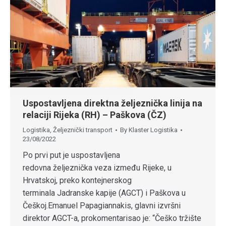
Uspostavljena direktna željeznička linija na
relaciji Rijeka (RH) – Paškova (ČZ)
Logistika
,
Željeznički transport
By
Klaster Logistika
23/08/2022
Po prvi put je uspostavljena
redovna željeznička veza između Rijeke, u
Hrvatskoj, preko kontejnerskog
terminala Jadranske kapije (AGCT) i Paškova u
Češkoj.Emanuel Papagiannakis, glavni izvršni
direktor AGCT-a, prokomentarisao je: “Češko tržište