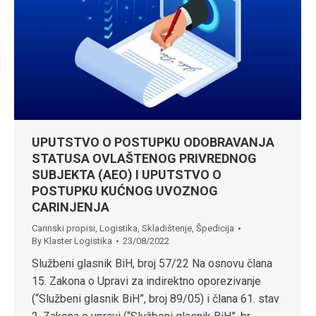
UPUTSTVO O POSTUPKU ODOBRAVANJA
STATUSA OVLAŠTENOG PRIVREDNOG
SUBJEKTA (AEO) I UPUTSTVO O
POSTUPKU KUĆNOG UVOZNOG
CARINJENJA
Carinski propisi
,
Logistika
,
Skladištenje
,
Špedicija
By
Klaster Logistika
23/08/2022
Službeni glasnik BiH, broj 57/22 Na osnovu člana
15. Zakona o Upravi za indirektno oporezivanje
(“Službeni glasnik BiH”, broj 89/05) i člana 61. stav