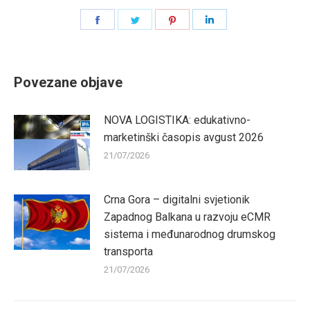
Share
Share
Share
Share
on
on
on
on
Facebook
Twitter
Pinterest
LinkedIn
Povezane objave
NOVA LOGISTIKA: edukativno-
marketinški časopis avgust 2026
21/07/2026
Crna Gora – digitalni svjetionik
Zapadnog Balkana u razvoju eCMR
sistema i međunarodnog drumskog
transporta
21/07/2026