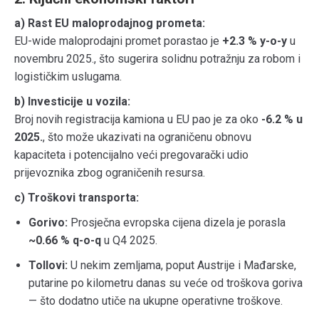
a) Rast EU maloprodajnog prometa:
EU-wide maloprodajni promet porastao je
+2.3 % y-o-y
u
novembru 2025., što sugerira solidnu potražnju za robom i
logističkim uslugama.
b) Investicije u vozila:
Broj novih registracija kamiona u EU pao je za oko
-6.2 % u
2025.
, što može ukazivati na ograničenu obnovu
kapaciteta i potencijalno veći pregovarački udio
prijevoznika zbog ograničenih resursa.
c) Troškovi transporta:
Gorivo:
Prosječna evropska cijena dizela je porasla
~0.66 % q-o-q
u Q4 2025.
Tollovi:
U nekim zemljama, poput Austrije i Mađarske,
putarine po kilometru danas su veće od troškova goriva
— što dodatno utiče na ukupne operativne troškove.