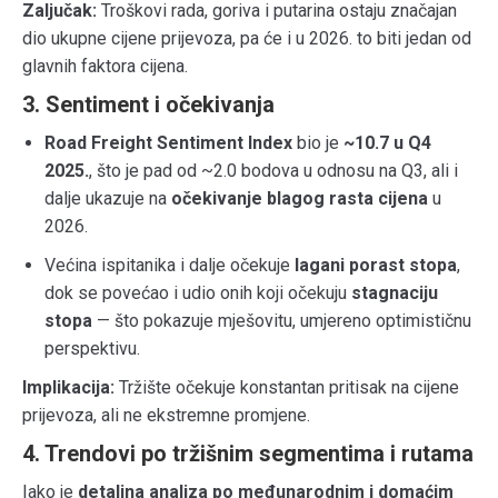
Zaljučak:
Troškovi rada, goriva i putarina ostaju značajan
dio ukupne cijene prijevoza, pa će i u 2026. to biti jedan od
glavnih faktora cijena.
3. Sentiment i očekivanja
Road Freight Sentiment Index
bio je
~10.7 u Q4
2025.
, što je pad od ~2.0 bodova u odnosu na Q3, ali i
dalje ukazuje na
očekivanje blagog rasta cijena
u
2026.
Većina ispitanika i dalje očekuje
lagani porast stopa
,
dok se povećao i udio onih koji očekuju
stagnaciju
stopa
— što pokazuje mješovitu, umjereno optimističnu
perspektivu.
Implikacija:
Tržište očekuje konstantan pritisak na cijene
prijevoza, ali ne ekstremne promjene.
4. Trendovi po tržišnim segmentima i rutama
Iako je
detaljna analiza po međunarodnim i domaćim