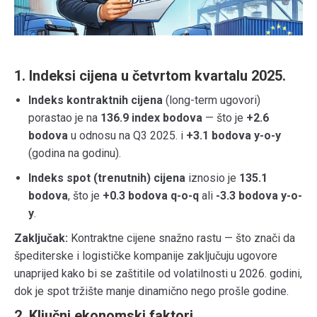
1. Indeksi cijena u četvrtom kvartalu 2025.
Indeks kontraktnih cijena
(long-term ugovori)
porastao je na
136.9 index bodova
— što je
+2.6
bodova
u odnosu na Q3 2025. i
+3.1 bodova y-o-y
(godina na godinu).
Indeks spot (trenutnih) cijena
iznosio je
135.1
bodova
, što je
+0.3 bodova q-o-q
ali
-3.3 bodova y-o-
y
.
Zaključak:
Kontraktne cijene snažno rastu — što znači da
špediterske i logističke kompanije zaključuju ugovore
unaprijed kako bi se zaštitile od volatilnosti u 2026. godini,
dok je spot tržište manje dinamično nego prošle godine.
2. Ključni ekonomski faktori