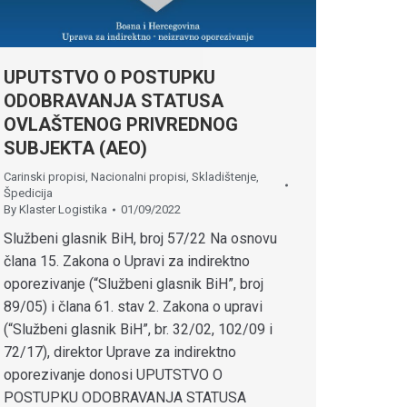
UPUTSTVO O POSTUPKU
ODOBRAVANJA STATUSA
OVLAŠTENOG PRIVREDNOG
SUBJEKTA (AEO)
Carinski propisi
,
Nacionalni propisi
,
Skladištenje
,
Špedicija
By
Klaster Logistika
01/09/2022
Službeni glasnik BiH, broj 57/22 Na osnovu
člana 15. Zakona o Upravi za indirektno
oporezivanje (“Službeni glasnik BiH”, broj
89/05) i člana 61. stav 2. Zakona o upravi
(“Službeni glasnik BiH”, br. 32/02, 102/09 i
72/17), direktor Uprave za indirektno
oporezivanje donosi UPUTSTVO O
POSTUPKU ODOBRAVANJA STATUSA