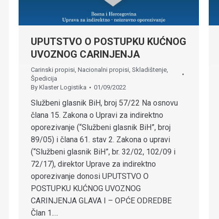
UPUTSTVO O POSTUPKU KUĆNOG
UVOZNOG CARINJENJA
Carinski propisi
,
Nacionalni propisi
,
Skladištenje
,
Špedicija
By
Klaster Logistika
01/09/2022
Službeni glasnik BiH, broj 57/22 Na osnovu
člana 15. Zakona o Upravi za indirektno
oporezivanje (“Službeni glasnik BiH”, broj
89/05) i člana 61. stav 2. Zakona o upravi
(“Službeni glasnik BiH”, br. 32/02, 102/09 i
72/17), direktor Uprave za indirektno
oporezivanje donosi UPUTSTVO O
POSTUPKU KUĆNOG UVOZNOG
CARINJENJA GLAVA I – OPĆE ODREDBE
Član 1.…