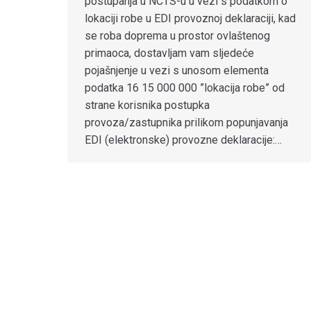
postupanja u NCTS-u u vezi s podatkom o
lokaciji robe u EDI provoznoj deklaraciji, kad
se roba doprema u prostor ovlaštenog
primaoca, dostavljam vam sljedeće
pojašnjenje u vezi s unosom elementa
podatka 16 15 000 000 ”lokacija robe” od
strane korisnika postupka
provoza/zastupnika prilikom popunjavanja
EDI (elektronske) provozne deklaracije:…