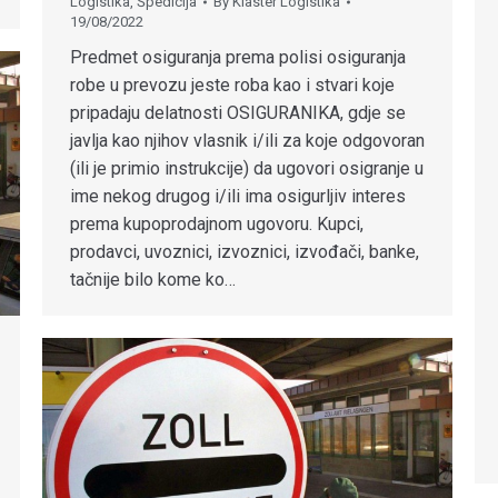
Logistika
,
Špedicija
By
Klaster Logistika
19/08/2022
Predmet osiguranja prema polisi osiguranja
robe u prevozu jeste roba kao i stvari koje
pripadaju delatnosti OSIGURANIKA, gdje se
javlja kao njihov vlasnik i/ili za koje odgovoran
(ili je primio instrukcije) da ugovori osigranje u
ime nekog drugog i/ili ima osigurljiv interes
prema kupoprodajnom ugovoru. Kupci,
prodavci, uvoznici, izvoznici, izvođači, banke,
tačnije bilo kome ko…