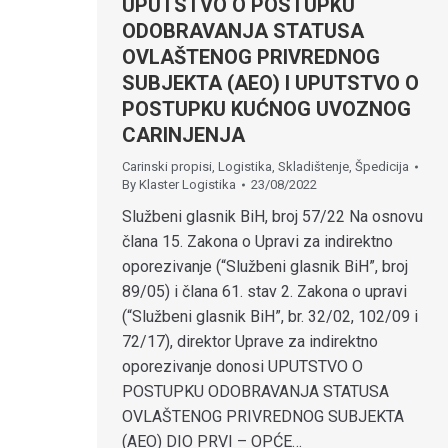
UPUTSTVO O POSTUPKU
ODOBRAVANJA STATUSA
OVLAŠTENOG PRIVREDNOG
SUBJEKTA (AEO) I UPUTSTVO O
POSTUPKU KUĆNOG UVOZNOG
CARINJENJA
Carinski propisi
,
Logistika
,
Skladištenje
,
Špedicija
By
Klaster Logistika
23/08/2022
Službeni glasnik BiH, broj 57/22 Na osnovu
člana 15. Zakona o Upravi za indirektno
oporezivanje (“Službeni glasnik BiH”, broj
89/05) i člana 61. stav 2. Zakona o upravi
(“Službeni glasnik BiH”, br. 32/02, 102/09 i
72/17), direktor Uprave za indirektno
oporezivanje donosi UPUTSTVO O
POSTUPKU ODOBRAVANJA STATUSA
OVLAŠTENOG PRIVREDNOG SUBJEKTA
(AEO) DIO PRVI – OPĆE…