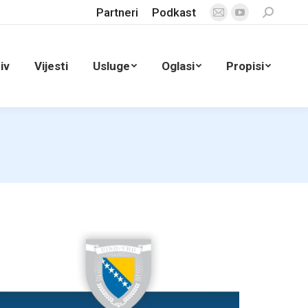
Partneri
Podkast
Search:
Mail
YouTube
page
page
opens
opens
iv
Vijesti
Usluge
Oglasi
Propisi
in
in
new
new
window
window