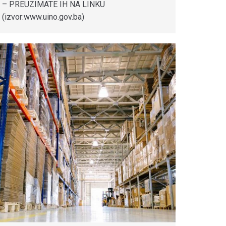
– PREUZIMATE IH NA LINKU
(izvor:www.uino.gov.ba)