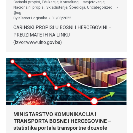
Carinski propisi
,
Edukacije
,
Konsalting – savjetovanje
,
Nacionalni propisi
,
Skladištenje
,
Špedicija
,
Uncategorized
@cg
By
Klaster Logistika
31/08/2022
CARINSKI PROPISI U BOSNI I HERCEGOVINI –
PREUZIMATE IH NA LINKU
(izvor:www.uino.gov.ba)
MINISTARSTVO KOMUNIKACIJA I
TRANSPORTA BOSNE I HERCEGOVINE –
statistika portala transportne dozvole