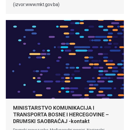
(izvor:www.mkt.gov.ba)
MINISTARSTVO KOMUNIKACIJA I
TRANSPORTA BOSNE I HERCEGOVINE –
DRUMSKI SAOBRAĆAJ -kontakt
Drumski prevoz robe
,
Međunarodni propisi
,
Nacionalni