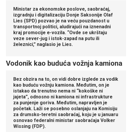
Ministar za ekonomske poslove, saobraćaj,
izgradnju i digitalizaciju Donje Saksonije Olaf
Lies (SPD) pozvao je na veću pouzdanost u
transportnoj politici, aludirajući na iznenadni
kraj promocije e-vozila. “Ovde se ukrštaju
veze sever-jug i istok-zapad na putu ili
železnici,” naglasio je Lies.
Vodonik kao buduća vožnja kamiona
Bez obzira na to, on vidi dobre izglede za vodik
kao buduću vožnju kamiona. Međutim, on je
istakao da trenutno nema ni “kokoške ni
jajeta”, odnosno ni kamiona ni infrastrukture
za punjenje goriva. Međutim, napravljen je
početak. Laži se posebno oslanjaju na Komisiju
za drumsko-teretni saobraćaj, koju je u januaru
osnovao federalni ministar saobraćaja Volker
Wissing (FDP).