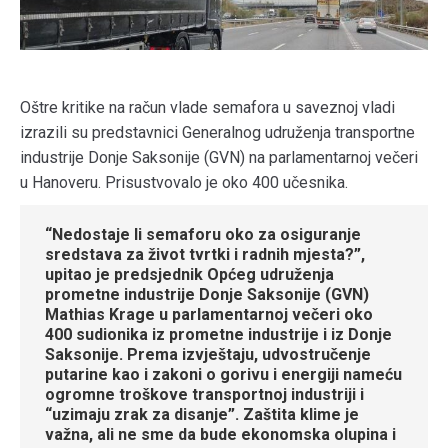
Oštre kritike na račun vlade semafora u saveznoj vladi
izrazili su predstavnici Generalnog udruženja transportne
industrije Donje Saksonije (GVN) na parlamentarnoj večeri
u Hanoveru. Prisustvovalo je oko 400 učesnika.
“Nedostaje li semaforu oko za osiguranje
sredstava za život tvrtki i radnih mjesta?”,
upitao je predsjednik Općeg udruženja
prometne industrije Donje Saksonije (GVN)
Mathias Krage u parlamentarnoj večeri oko
400 sudionika iz prometne industrije i iz Donje
Saksonije. Prema izvještaju, udvostručenje
putarine kao i zakoni o gorivu i energiji nameću
ogromne troškove transportnoj industriji i
“uzimaju zrak za disanje”. Zaštita klime je
važna, ali ne sme da bude ekonomska olupina i