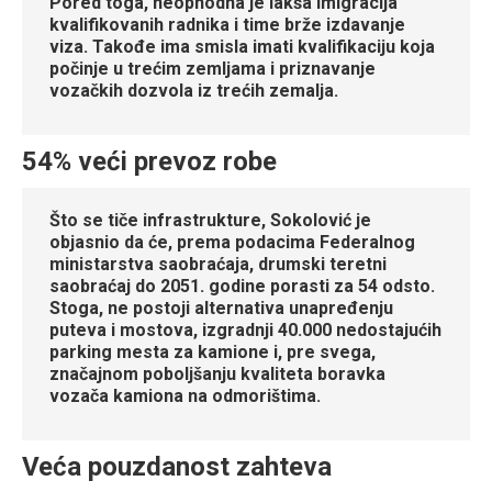
Pored toga, neophodna je lakša imigracija
kvalifikovanih radnika i time brže izdavanje
viza. Takođe ima smisla imati kvalifikaciju koja
počinje u trećim zemljama i priznavanje
vozačkih dozvola iz trećih zemalja.
54% veći prevoz robe
Što se tiče infrastrukture, Sokolović je
objasnio da će, prema podacima Federalnog
ministarstva saobraćaja, drumski teretni
saobraćaj do 2051. godine porasti za 54 odsto.
Stoga, ne postoji alternativa unapređenju
puteva i mostova, izgradnji 40.000 nedostajućih
parking mesta za kamione i, pre svega,
značajnom poboljšanju kvaliteta boravka
vozača kamiona na odmorištima.
Veća pouzdanost zahteva