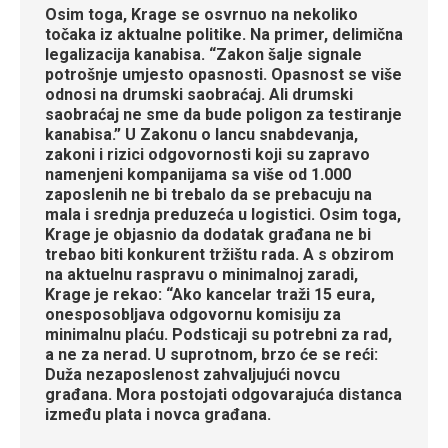
Osim toga, Krage se osvrnuo na nekoliko
točaka iz aktualne politike. Na primer, delimična
legalizacija kanabisa. “Zakon šalje signale
potrošnje umjesto opasnosti. Opasnost se više
odnosi na drumski saobraćaj. Ali drumski
saobraćaj ne sme da bude poligon za testiranje
kanabisa.” U Zakonu o lancu snabdevanja,
zakoni i rizici odgovornosti koji su zapravo
namenjeni kompanijama sa više od 1.000
zaposlenih ne bi trebalo da se prebacuju na
mala i srednja preduzeća u logistici. Osim toga,
Krage je objasnio da dodatak građana ne bi
trebao biti konkurent tržištu rada. A s obzirom
na aktuelnu raspravu o minimalnoj zaradi,
Krage je rekao: “Ako kancelar traži 15 eura,
onesposobljava odgovornu komisiju za
minimalnu plaću. Podsticaji su potrebni za rad,
a ne za nerad. U suprotnom, brzo će se reći:
Duža nezaposlenost zahvaljujući novcu
građana. Mora postojati odgovarajuća distanca
između plata i novca građana.