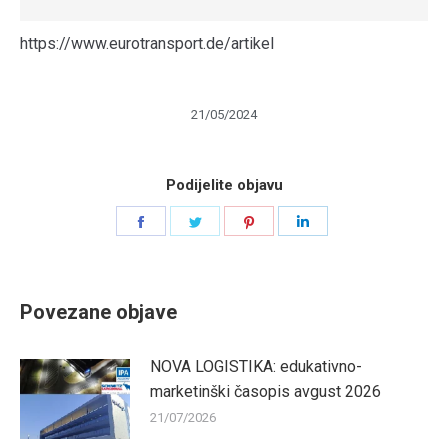
https://www.eurotransport.de/artikel
21/05/2024
Podijelite objavu
Share
Share
Share
Share
on
on
on
on
Facebook
Twitter
Pinterest
LinkedIn
Povezane objave
NOVA LOGISTIKA: edukativno-
marketinški časopis avgust 2026
21/07/2026