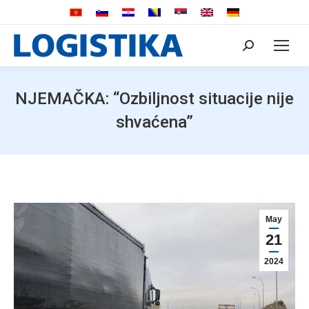
Search:
NJEMAČKA: “Ozbiljnost situacije nije
shvaćena”
May
21
2024