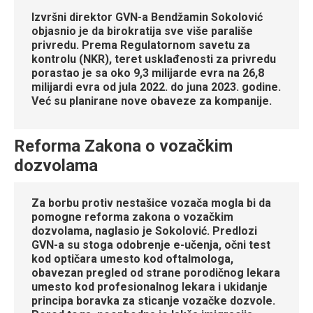
Izvršni direktor GVN-a Bendžamin Sokolović
objasnio je da birokratija sve više parališe
privredu. Prema Regulatornom savetu za
kontrolu (NKR), teret usklađenosti za privredu
porastao je sa oko 9,3 milijarde evra na 26,8
milijardi evra od jula 2022. do juna 2023. godine.
Već su planirane nove obaveze za kompanije.
Reforma Zakona o vozačkim
dozvolama
Za borbu protiv nestašice vozača mogla bi da
pomogne reforma zakona o vozačkim
dozvolama, naglasio je Sokolović. Predlozi
GVN-a su stoga odobrenje e-učenja, očni test
kod optičara umesto kod oftalmologa,
obavezan pregled od strane porodičnog lekara
umesto kod profesionalnog lekara i ukidanje
principa boravka za sticanje vozačke dozvole.