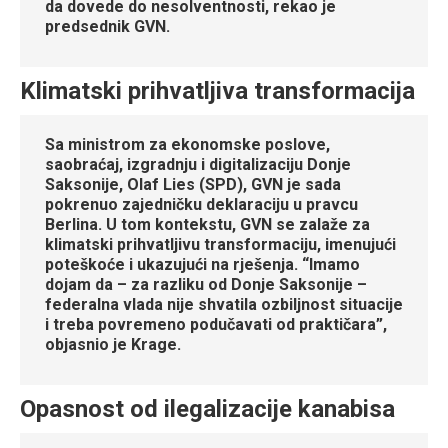
da dovede do nesolventnosti, rekao je
predsednik GVN.
Klimatski prihvatljiva transformacija
Sa ministrom za ekonomske poslove,
saobraćaj, izgradnju i digitalizaciju Donje
Saksonije, Olaf Lies (SPD), GVN je sada
pokrenuo zajedničku deklaraciju u pravcu
Berlina. U tom kontekstu, GVN se zalaže za
klimatski prihvatljivu transformaciju, imenujući
poteškoće i ukazujući na rješenja. “Imamo
dojam da – za razliku od Donje Saksonije –
federalna vlada nije shvatila ozbiljnost situacije
i treba povremeno podučavati od praktičara”,
objasnio je Krage.
Opasnost od ilegalizacije kanabisa