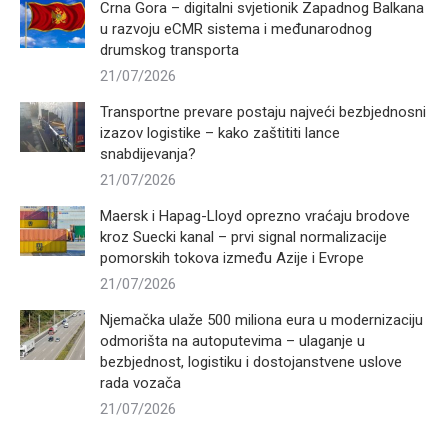
Crna Gora – digitalni svjetionik Zapadnog Balkana
u razvoju eCMR sistema i međunarodnog
drumskog transporta
21/07/2026
Transportne prevare postaju najveći bezbjednosni
izazov logistike – kako zaštititi lance
snabdijevanja?
21/07/2026
Maersk i Hapag-Lloyd oprezno vraćaju brodove
kroz Suecki kanal – prvi signal normalizacije
pomorskih tokova između Azije i Evrope
21/07/2026
Njemačka ulaže 500 miliona eura u modernizaciju
odmorišta na autoputevima – ulaganje u
bezbjednost, logistiku i dostojanstvene uslove
rada vozača
21/07/2026