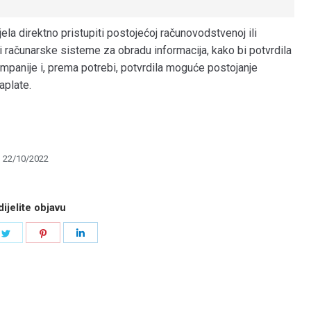
la direktno pristupiti postojećoj računovodstvenoj ili
i računarske sisteme za obradu informacija, kako bi potvrdila
 kompanije i, prema potrebi, potvrdila moguće postojanje
aplate.
22/10/2022
ijelite objavu
e
Share
Share
Share
on
on
on
book
Twitter
Pinterest
LinkedIn