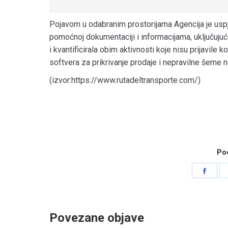
Pojavom u odabranim prostorijama Agencija je uspje
pomoćnoj dokumentaciji i informacijama, uključujuć
i kvantificirala obim aktivnosti koje nisu prijavile
softvera za prikrivanje prodaje i nepravilne šeme n
(izvor:https://www.rutadeltransporte.com/)
Pod
Shar
on
Face
Povezane objave