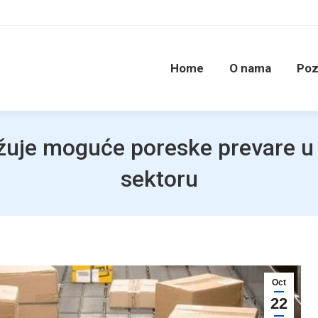
Home
O nama
Poz
ažuje moguće poreske prevare u
sektoru
Oct
22