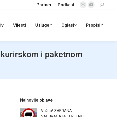
Partneri
Podkast
Search:
Mail
YouTube
page
page
opens
opens
iv
Vijesti
Usluge
Oglasi
Propisi
in
in
new
new
window
window
 kurirskom i paketnom
Najnovije objave
Važno! ZABRANA
SAOBRAĆAJA TERETNIH