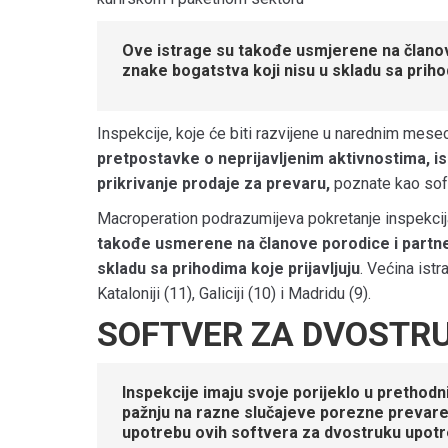
Ove istrage su takođe usmjerene na članove
znake bogatstva koji nisu u skladu sa prihod
Inspekcije, koje će biti razvijene u narednim mes
pretpostavke o neprijavljenim aktivnostima, i
prikrivanje prodaje za prevaru,
poznate kao soft
Macroperation podrazumijeva pokretanje inspekcij
takođe usmerene na članove porodice i partner
skladu sa prihodima koje prijavljuju
. Većina istr
Kataloniji (11), Galiciji (10) i Madridu (9).
SOFTVER ZA DVOSTR
Inspekcije imaju svoje porijeklo u prethod
pažnju na razne slučajeve porezne prevare. 
upotrebu ovih softvera za dvostruku upotr