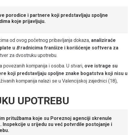
 porodice i partnere koji predstavljaju spoljne
ima koje prijavljuju.
ecima od ovog početnog pribavljanja dokaza,
analiziraće
splate u
B
radnicima franšize i korišćenje softvera za
ver za dvostruku upotrebu.
a povezanih kompanija i osoba. U stvari,
ove istrage su
e koji predstavljaju spoljne znake bogatstva koji nisu u
aživanih kompanija nalazi se u Valencijskoj zajednici (18),
UKU UPOTREBU
nim pritužbama
koje su Poreznoj agenciji skrenule
Inspekcije u srijedu su već potvrdile postojanje i
ebu.