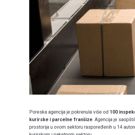
Poreska agencija je pokrenula više od
100 inspek
kurirske i parcelne franšize
. Agencija je saopšt
prostorija u ovom sektoru raspoređenih u 14 auto
kurirskom i paketnom sektoru