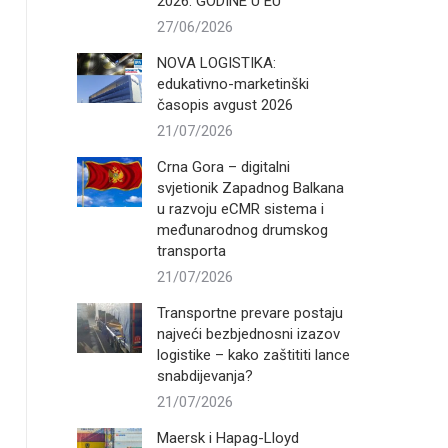
2026. GODINE U EU
27/06/2026
NOVA LOGISTIKA:
edukativno-marketinški
časopis avgust 2026
21/07/2026
Crna Gora – digitalni
svjetionik Zapadnog Balkana
u razvoju eCMR sistema i
međunarodnog drumskog
transporta
21/07/2026
Transportne prevare postaju
najveći bezbjednosni izazov
logistike – kako zaštititi lance
snabdijevanja?
21/07/2026
Maersk i Hapag-Lloyd