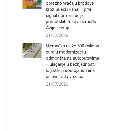
oprezno vraćaju brodove
kroz Suecki kanal – prvi
signal normalizacije
pomorskih tokova između
Azije i Evrope
21/07/2026
Njemačka ulaže 500 miliona
eura u modernizaciju
odmorišta na autoputevima
– ulaganje u bezbjednost,
logistiku i dostojanstvene
uslove rada vozača
21/07/2026