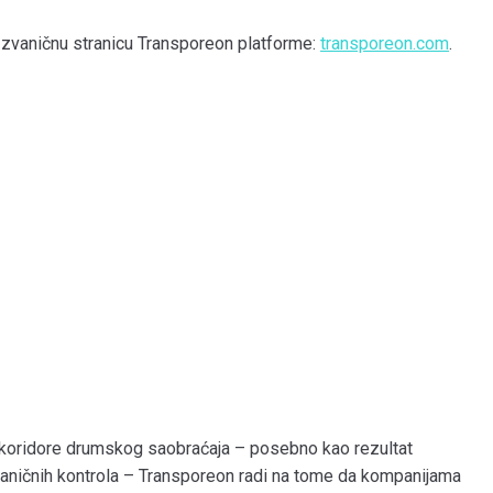
i zvaničnu stranicu Transporeon platforme:
transporeon.com
.
 koridore drumskog saobraćaja – posebno kao rezultat
raničnih kontrola – Transporeon radi na tome da kompanijama