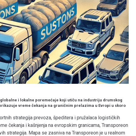
lobalne i lokalne poremećaje koji utiču na industriju drumskog
rikazuje vreme čekanja na graničnim prelazima u Evropi u skoro
rtnih strategija prevoza, špeditera i pružalaca logističkih
eme čekanja i kašnjenja na evropskim granicama, Transporeon
ovih strategija. Mapa se zasniva na Transporeon je u realnom