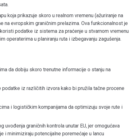
sata.
pu koja prikazuje skoro u realnom vremenu (ažuriranje na
ne na evropskim graničnim prelazima.
Ova funkcionalnost je
i koristi podatke iz sistema za praćenje u stvarnom vremenu
im operaterima u planiranju ruta i izbegavanju zagušenja.
a da dobiju skoro trenutne informacije o stanju na
podatke iz različitih izvora kako bi pružila tačne procene
ma i logističkim kompanijama da optimizuju svoje rute i
 uvođenja graničnih kontrola unutar EU, jer omogućava
je i minimiziraju potencijalne poremećaje u lancu