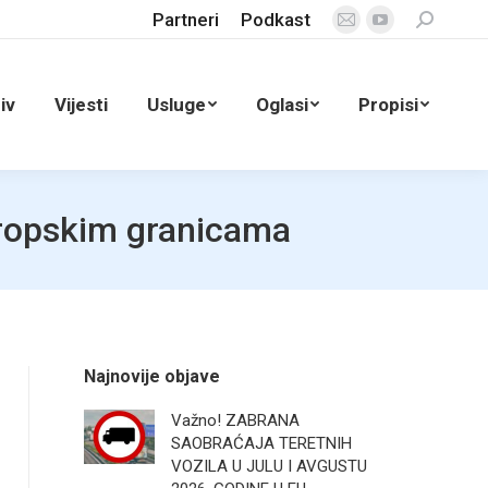
Partneri
Podkast
Search:
Mail
YouTube
page
page
opens
opens
iv
Vijesti
Usluge
Oglasi
Propisi
in
in
new
new
window
window
vropskim granicama
Najnovije objave
Važno! ZABRANA
SAOBRAĆAJA TERETNIH
VOZILA U JULU I AVGUSTU