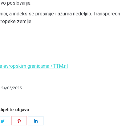
ovo poslovanje.
ci, a indeks se proširuje i ažurira nedeljno. Transporeon
vropske zemlje.
na evropskim granicama • TTM.nl
24/05/2025
ijelite objavu
e
Share
Share
Share
on
on
on