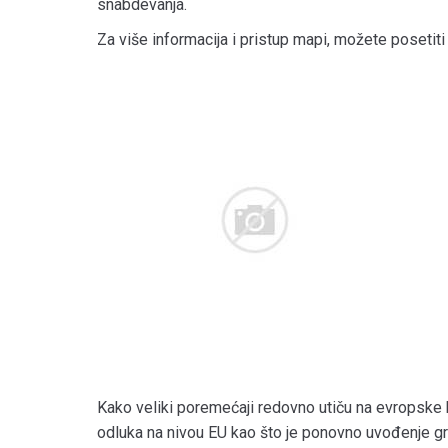
snabdevanja.
Za više informacija i pristup mapi, možete posetit
Kako veliki poremećaji redovno utiču na evropske
odluka na nivou EU kao što je ponovno uvođenje g