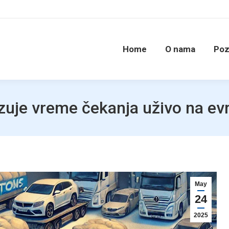
Home
O nama
Poz
zuje vreme čekanja uživo na e
May
24
2025