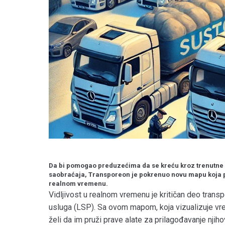
Da bi pomogao preduzećima da se kreću kroz trenutne g
saobraćaja, Transporeon je pokrenuo novu mapu koja p
realnom vremenu.
Vidljivost u realnom vremenu je kritičan deo transpo
usluga (LSP). Sa ovom mapom, koja vizualizuje vr
želi da im pruži prave alate za prilagođavanje njih