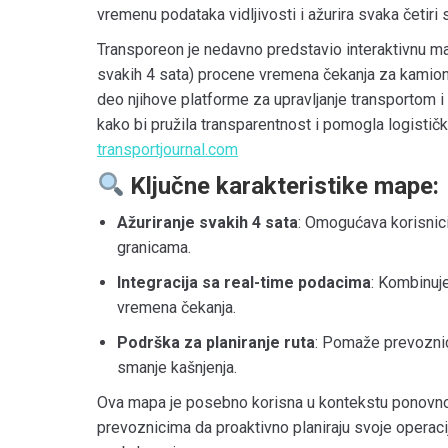
vremenu podataka vidljivosti i ažurira svaka četiri 
Transporeon je nedavno predstavio interaktivnu ma
svakih 4 sata) procene vremena čekanja za kamio
deo njihove platforme za upravljanje transportom 
kako bi pružila transparentnost i pomogla logističk
transportjournal.com
Ključne karakteristike mape:
Ažuriranje svakih 4 sata
:
Omogućava korisnicim
granicama.
Integracija sa real-time podacima
:
Kombinuje 
vremena čekanja.
Podrška za planiranje ruta
:
Pomaže prevoznici
smanje kašnjenja.
Ova mapa je posebno korisna u kontekstu ponovnog
prevoznicima da proaktivno planiraju svoje operaci