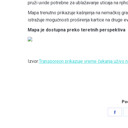
pruži uvide potrebne za ublažavanje uticaja na njih
Mapa trenutno prikazuje kašnjenja na nemačkoj grani
istražuje mogućnosti proširenja kartice na druge e
Mapa je dostupna preko teretnih perspektiva
Izvor:
Transporeon prikazuje vreme čekanja uživo 
Pod
Shar
on