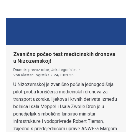
Zvanično počeo test medicinskih dronova
u Nizozemskoj!
Drumski prevoz robe
,
Unkategorisiert
Von
Klaster Logistika
24/10/2025
U Nizozemskoj je zvanično počela jednogodišnja
pilot-proba korišćenja medicinskih dronova za
transport uzoraka, lijekova i krvnih derivata između
bolnica Isala Meppel i Isala Zwolle.Dron je u
ponedjeljak simbolično lansirao ministar
infrastrukture i vodoprivrede Robert Tieman,
zajedno s predsjednicom uprave ANWB-a Margom