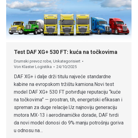
Test DAF XG+ 530 FT: kuća na točkovima
Drumski prevoz robe
,
Unkategorisiert
Von
Klaster Logistika
24/10/2025
DAF XG+ i dalje drži titulu najveće standardne
kabine na evropskom tržištu kamiona.Novi test
model DAF XG+ 530 FT potvrđuje reputaciju “kuće
na točkovima” — prostran, tih, energetski efikasan i
spreman za duge relacije.Uz najnoviju generaciju
motora MX-13 i aerodinamičke dorade, DAF tvrdi
da novi model donosi do 9% manju potrošnju goriva
u odnosu na…