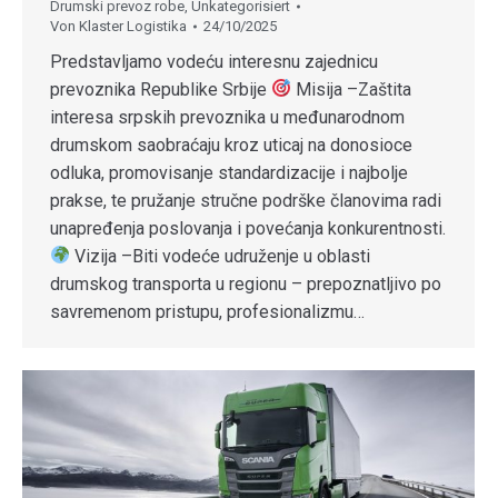
Drumski prevoz robe
,
Unkategorisiert
Von
Klaster Logistika
24/10/2025
Predstavljamo vodeću interesnu zajednicu
prevoznika Republike Srbije
Misija –Zaštita
interesa srpskih prevoznika u međunarodnom
drumskom saobraćaju kroz uticaj na donosioce
odluka, promovisanje standardizacije i najbolje
prakse, te pružanje stručne podrške članovima radi
unapređenja poslovanja i povećanja konkurentnosti.
Vizija –Biti vodeće udruženje u oblasti
drumskog transporta u regionu – prepoznatljivo po
savremenom pristupu, profesionalizmu…