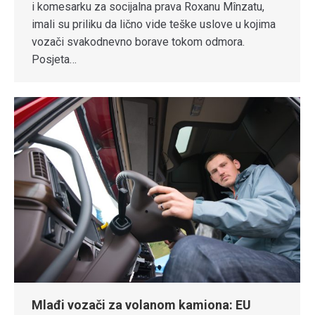
i komesarku za socijalna prava Roxanu Mînzatu,
imali su priliku da lično vide teške uslove u kojima
vozači svakodnevno borave tokom odmora.
Posjeta…
Mlađi vozači za volanom kamiona: EU