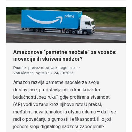
Amazonove “pametne naočale” za vozače:
inovacija ili skriveni nadzor?
Drumski prevoz robe
,
Unkategorisiert
Von
Klaster Logistika
24/10/2025
Amazon razvija pametne naočale za svoje
dostavljače, predstavljajući ih kao korak ka
budućnosti „bez ruku“, gdje proširena stvarnost
(AR) vodi vozače kroz njihove rute.U praksi,
međutim, nova tehnologija otvara dilemu – da li se
radi o povećanju sigurnosti i efikasnosti, ili o još
jednom sloju digitalnog nadzora zaposlenih?