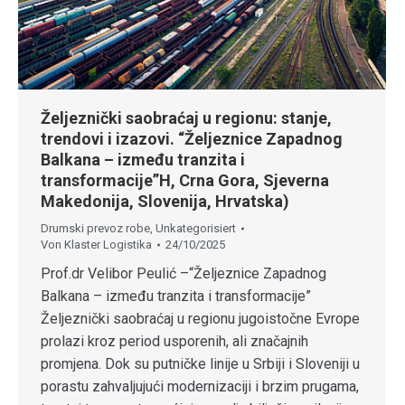
Željeznički saobraćaj u regionu: stanje,
trendovi i izazovi. “Željeznice Zapadnog
Balkana – između tranzita i
transformacije”H, Crna Gora, Sjeverna
Makedonija, Slovenija, Hrvatska)
Drumski prevoz robe
,
Unkategorisiert
Von
Klaster Logistika
24/10/2025
Prof.dr Velibor Peulić –“Željeznice Zapadnog
Balkana – između tranzita i transformacije”
Željeznički saobraćaj u regionu jugoistočne Evrope
prolazi kroz period usporenih, ali značajnih
promjena. Dok su putničke linije u Srbiji i Sloveniji u
porastu zahvaljujući modernizaciji i brzim prugama,