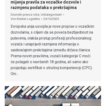
mijenja pravila za vozačke dozvole i
razmjenu podataka o prekršajima
Drumski prevoz robe
,
Unkategorisiert
Von
Klaster Logistika
24/10/2025
Evropska unija usvojila je nove propise o vozačkim
dozvolama, s ciljem da se poveća bezbjednost na
putevima, olakša pristup profesiji profesionalnog
vozača i unaprijedi razmjena informacija o
saobraćajnim prekršajima između država članica.
Prema novim pravilima, vozači kategorije C moći
će polagati s navršenih 18 godina, ali samo ako
posjeduju sertifikat o stručnoj kompetenciji (CPC).
Oni…