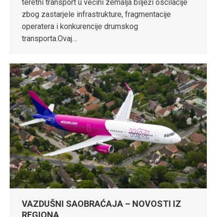
teretni transport u većini zemalja bilježi oscilacije
zbog zastarjele infrastrukture, fragmentacije
operatera i konkurencije drumskog
transporta.Ovaj…
VAZDUŠNI SAOBRAĆAJA – NOVOSTI IZ
REGIONA