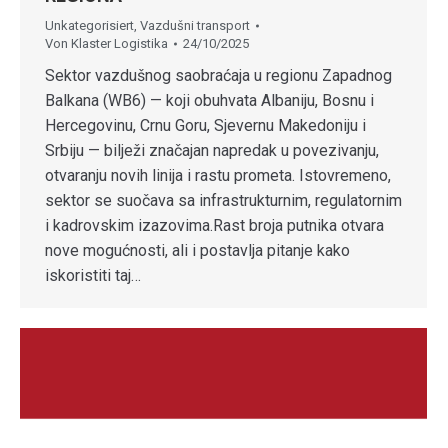
Unkategorisiert
,
Vazdušni transport
Von
Klaster Logistika
24/10/2025
Sektor vazdušnog saobraćaja u regionu Zapadnog
Balkana (WB6) — koji obuhvata Albaniju, Bosnu i
Hercegovinu, Crnu Goru, Sjevernu Makedoniju i
Srbiju — bilježi značajan napredak u povezivanju,
otvaranju novih linija i rastu prometa. Istovremeno,
sektor se suočava sa infrastrukturnim, regulatornim
i kadrovskim izazovima.Rast broja putnika otvara
nove mogućnosti, ali i postavlja pitanje kako
iskoristiti taj…