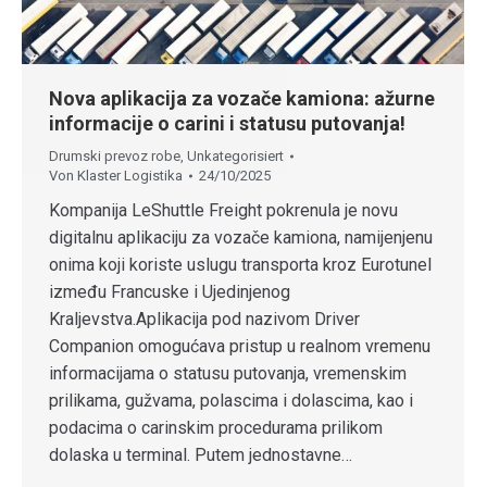
Nova aplikacija za vozače kamiona: ažurne
informacije o carini i statusu putovanja!
Drumski prevoz robe
,
Unkategorisiert
Von
Klaster Logistika
24/10/2025
Kompanija LeShuttle Freight pokrenula je novu
digitalnu aplikaciju za vozače kamiona, namijenjenu
onima koji koriste uslugu transporta kroz Eurotunel
između Francuske i Ujedinjenog
Kraljevstva.Aplikacija pod nazivom Driver
Companion omogućava pristup u realnom vremenu
informacijama o statusu putovanja, vremenskim
prilikama, gužvama, polascima i dolascima, kao i
podacima o carinskim procedurama prilikom
dolaska u terminal. Putem jednostavne…