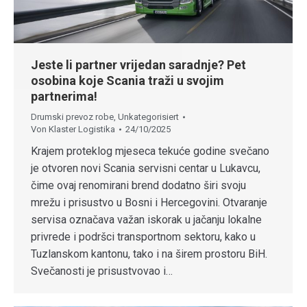
Jeste li partner vrijedan saradnje? Pet
osobina koje Scania traži u svojim
partnerima!
Drumski prevoz robe
,
Unkategorisiert
Von
Klaster Logistika
24/10/2025
Krajem proteklog mjeseca tekuće godine svečano
je otvoren novi Scania servisni centar u Lukavcu,
čime ovaj renomirani brend dodatno širi svoju
mrežu i prisustvo u Bosni i Hercegovini. Otvaranje
servisa označava važan iskorak u jačanju lokalne
privrede i podršci transportnom sektoru, kako u
Tuzlanskom kantonu, tako i na širem prostoru BiH.
Svečanosti je prisustvovao i…