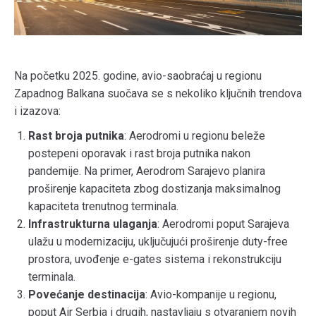
Na početku 2025. godine, avio-saobraćaj u regionu
Zapadnog Balkana suočava se s nekoliko ključnih trendova
i izazova:
Rast broja putnika
: Aerodromi u regionu beleže
postepeni oporavak i rast broja putnika nakon
pandemije. Na primer, Aerodrom Sarajevo planira
proširenje kapaciteta zbog dostizanja maksimalnog
kapaciteta trenutnog terminala.
Infrastrukturna ulaganja
: Aerodromi poput Sarajeva
ulažu u modernizaciju, uključujući proširenje duty-free
prostora, uvođenje e-gates sistema i rekonstrukciju
terminala.
Povećanje destinacija
: Avio-kompanije u regionu,
poput Air Serbia i drugih, nastavljaju s otvaranjem novih