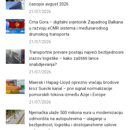
časopis avgust 2026
21/07/2026
Crna Gora – digitalni svjetionik Zapadnog Balkana
u razvoju eCMR sistema i međunarodnog
drumskog transporta
21/07/2026
Transportne prevare postaju najveći bezbjednosni
izazov logistike – kako zaštititi lance
snabdijevanja?
21/07/2026
Maersk i Hapag-Lloyd oprezno vraćaju brodove
kroz Suecki kanal – prvi signal normalizacije
pomorskih tokova između Azije i Evrope
21/07/2026
Njemačka ulaže 500 miliona eura u modernizaciju
odmorišta na autoputevima – ulaganje u
bezbjednost, logistiku i dostojanstvene uslove