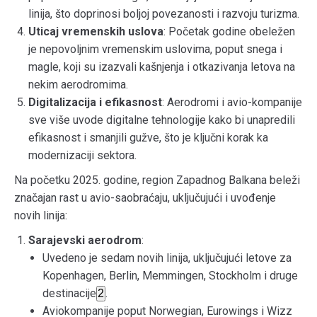
linija, što doprinosi boljoj povezanosti i razvoju turizma.
Uticaj vremenskih uslova
: Početak godine obeležen
je nepovoljnim vremenskim uslovima, poput snega i
magle, koji su izazvali kašnjenja i otkazivanja letova na
nekim aerodromima.
Digitalizacija i efikasnost
: Aerodromi i avio-kompanije
sve više uvode digitalne tehnologije kako bi unapredili
efikasnost i smanjili gužve, što je ključni korak ka
modernizaciji sektora.
Na početku 2025. godine, region Zapadnog Balkana beleži
značajan rast u avio-saobraćaju, uključujući i uvođenje
novih linija:
Sarajevski aerodrom
:
Uvedeno je sedam novih linija, uključujući letove za
Kopenhagen, Berlin, Memmingen, Stockholm i druge
destinacije
.
2
Aviokompanije poput Norwegian, Eurowings i Wizz