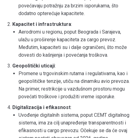
povećavaju potražnju za brzim isporukama, što
dodatno opterećuje kapacitete.
Kapacitet i infrastruktura
:
Aerodromi u regionu, poput Beograda i Sarajeva,
ulažu u proširenje kapaciteta za cargo prevoz.
Međutim, kapaciteti su i dalje ograničeni, što može
dovesti do kašnjenja i povećanja troškova.
Geopolitički uticaji
:
Promene u trgovinskim rutama i regulativama, kao i
geopolitičke tenzije, utiču na dinamiku avio prevoza.
Na primer, restrikcije u vazdušnom prostoru mogu
povećati troškove i produžiti vreme isporuke.
Digitalizacija i efikasnost
:
Uvođenje digitalnih sistema, poput CEMT digitalnog
sistema, ima za cilj unapređenje transparentnosti i
efikasnosti u cargo prevozu. Očekuje se da će ovaj