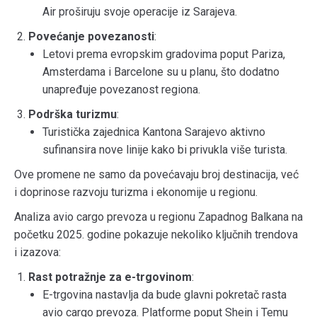
Air proširuju svoje operacije iz Sarajeva.
Povećanje povezanosti
:
Letovi prema evropskim gradovima poput Pariza,
Amsterdama i Barcelone su u planu, što dodatno
unapređuje povezanost regiona.
Podrška turizmu
:
Turistička zajednica Kantona Sarajevo aktivno
sufinansira nove linije kako bi privukla više turista.
Ove promene ne samo da povećavaju broj destinacija, već
i doprinose razvoju turizma i ekonomije u regionu.
Analiza avio cargo prevoza u regionu Zapadnog Balkana na
početku 2025. godine pokazuje nekoliko ključnih trendova
i izazova:
Rast potražnje za e-trgovinom
:
E-trgovina nastavlja da bude glavni pokretač rasta
avio cargo prevoza. Platforme poput Shein i Temu