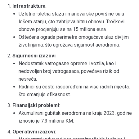
Infrastruktura
:
Uzletno-sletna staza i manevarske površine su u
lošem stanju, što zahtijeva hitnu obnovu. Troškovi
obnove procjenjuju se na 15 miliona eura.
Oštećena ograda perimetra omogućava ulaz divljim
životinjama, što ugrožava sigurnost aerodroma.
Sigurnosni izazovi
:
Nedostatak vatrogasne opreme i vozila, kao i
nedovoljan broj vatrogasaca, povećava rizik od
nesreća.
Radnici su često raspoređeni na više radnih mjesta,
što smanjuje efikasnost.
Finansijski problemi
:
Akumulirani gubitak aerodroma na kraju 2023. godine
iznosio je 7,3 miliona KM.
Operativni izazovi
: