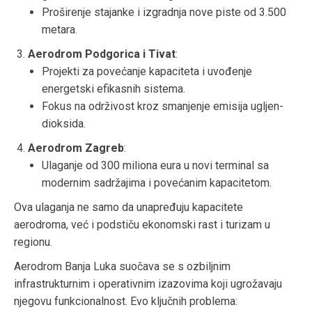
Proširenje stajanke i izgradnja nove piste od 3.500
metara.
Aerodrom Podgorica i Tivat
:
Projekti za povećanje kapaciteta i uvođenje
energetski efikasnih sistema.
Fokus na održivost kroz smanjenje emisija ugljen-
dioksida.
Aerodrom Zagreb
:
Ulaganje od 300 miliona eura u novi terminal sa
modernim sadržajima i povećanim kapacitetom.
Ova ulaganja ne samo da unapređuju kapacitete
aerodroma, već i podstiču ekonomski rast i turizam u
regionu.
Aerodrom Banja Luka suočava se s ozbiljnim
infrastrukturnim i operativnim izazovima koji ugrožavaju
njegovu funkcionalnost. Evo ključnih problema: