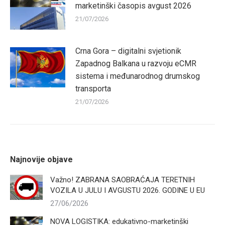
marketinški časopis avgust 2026
21/07/2026
Crna Gora – digitalni svjetionik
Zapadnog Balkana u razvoju eCMR
sistema i međunarodnog drumskog
transporta
21/07/2026
Najnovije objave
Važno! ZABRANA SAOBRAĆAJA TERETNIH
VOZILA U JULU I AVGUSTU 2026. GODINE U EU
27/06/2026
NOVA LOGISTIKA: edukativno-marketinški