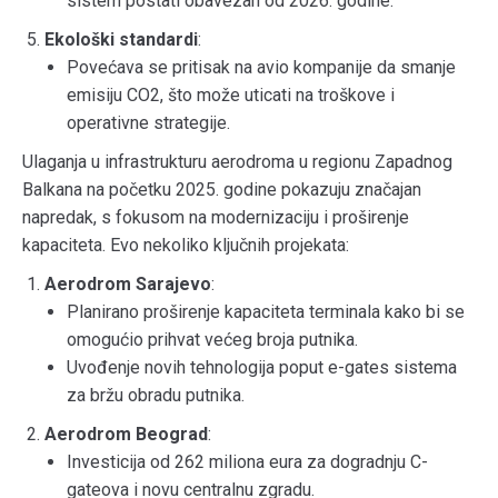
sistem postati obavezan od 2026. godine.
Ekološki standardi
:
Povećava se pritisak na avio kompanije da smanje
emisiju CO2, što može uticati na troškove i
operativne strategije.
Ulaganja u infrastrukturu aerodroma u regionu Zapadnog
Balkana na početku 2025. godine pokazuju značajan
napredak, s fokusom na modernizaciju i proširenje
kapaciteta. Evo nekoliko ključnih projekata:
Aerodrom Sarajevo
:
Planirano proširenje kapaciteta terminala kako bi se
omogućio prihvat većeg broja putnika.
Uvođenje novih tehnologija poput e-gates sistema
za bržu obradu putnika.
Aerodrom Beograd
:
Investicija od 262 miliona eura za dogradnju C-
gateova i novu centralnu zgradu.