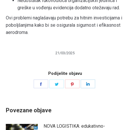
Nedostatak rukovodioca organizacijskih jedinica i
greške u vođenju evidencija dodatno otežavaju rad.
Ovi problemi naglašavaju potrebu za hitnim investicijama i
poboljšanjima kako bi se osigurala sigurnost i efikasnost
aerodroma.
21/03/2025
Podijelite objavu
Share
Share
Share
Share
on
on
on
on
Facebook
Twitter
Pinterest
LinkedIn
Povezane objave
NOVA LOGISTIKA: edukativno-