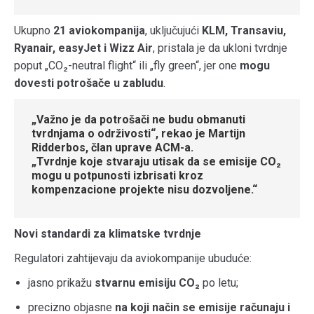
Ukupno
21 aviokompanija
, uključujući
KLM, Transaviu,
Ryanair, easyJet i Wizz Air
, pristala je da ukloni tvrdnje
poput „CO₂-neutral flight“ ili „fly green“, jer one
mogu
dovesti potrošače u zabludu
.
„Važno je da potrošači ne budu obmanuti
tvrdnjama o održivosti“, rekao je
Martijn
Ridderbos
, član uprave ACM-a.
„Tvrdnje koje stvaraju utisak da se emisije CO₂
mogu u potpunosti izbrisati kroz
kompenzacione projekte nisu dozvoljene.“
Novi standardi za klimatske tvrdnje
Regulatori zahtijevaju da aviokompanije ubuduće:
jasno prikažu
stvarnu emisiju CO₂
po letu;
precizno objasne
na koji način se emisije računaju i