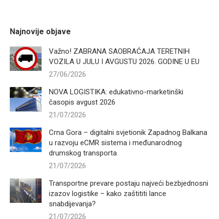
Najnovije objave
Važno! ZABRANA SAOBRAĆAJA TERETNIH
VOZILA U JULU I AVGUSTU 2026. GODINE U EU
27/06/2026
NOVA LOGISTIKA: edukativno-marketinški
časopis avgust 2026
21/07/2026
Crna Gora – digitalni svjetionik Zapadnog Balkana
u razvoju eCMR sistema i međunarodnog
drumskog transporta
21/07/2026
Transportne prevare postaju najveći bezbjednosni
izazov logistike – kako zaštititi lance
snabdijevanja?
21/07/2026