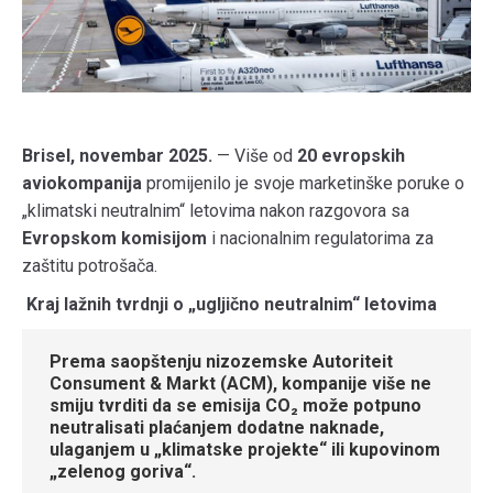
Brisel, novembar 2025.
— Više od
20 evropskih
aviokompanija
promijenilo je svoje marketinške poruke o
„klimatski neutralnim“ letovima nakon razgovora sa
Evropskom komisijom
i nacionalnim regulatorima za
zaštitu potrošača.
Kraj lažnih tvrdnji o „ugljično neutralnim“ letovima
Prema saopštenju
nizozemske Autoriteit
Consument & Markt (ACM)
, kompanije više
ne
smiju tvrditi
da se emisija CO₂ može
potpuno
neutralisati
plaćanjem dodatne naknade,
ulaganjem u „klimatske projekte“ ili kupovinom
„zelenog goriva“.