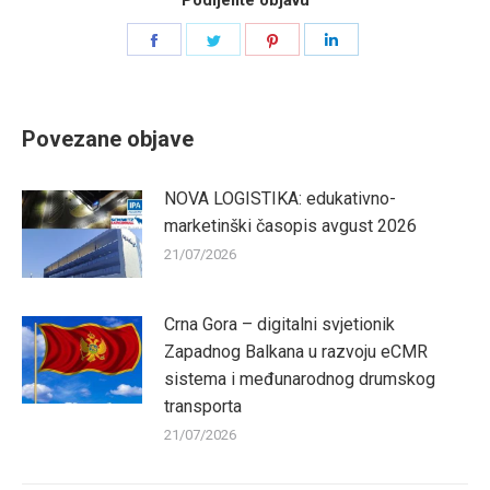
Podijelite objavu
Share
Share
Share
Share
on
on
on
on
Facebook
Twitter
Pinterest
LinkedIn
Povezane objave
NOVA LOGISTIKA: edukativno-
marketinški časopis avgust 2026
21/07/2026
Crna Gora – digitalni svjetionik
Zapadnog Balkana u razvoju eCMR
sistema i međunarodnog drumskog
transporta
21/07/2026