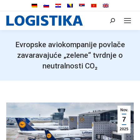
Search:
Evropske aviokompanije povlače
zavaravajuće „zelene“ tvrdnje o
neutralnosti CO₂
Nov.
7
2025