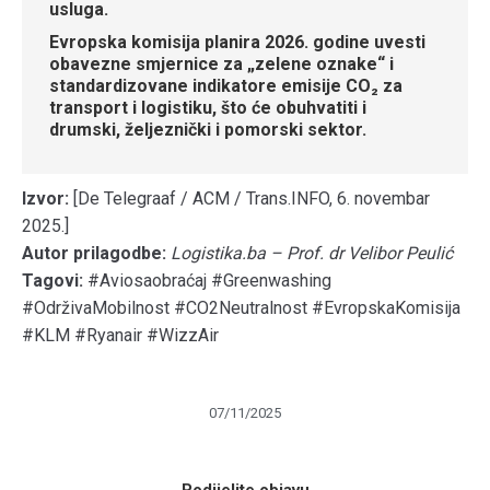
usluga.
Evropska komisija planira 2026. godine uvesti
obavezne smjernice za
„zelene oznake“
i
standardizovane
indikatore emisije CO₂
za
transport i logistiku, što će obuhvatiti i
drumski, željeznički i pomorski sektor
.
Izvor:
[De Telegraaf / ACM / Trans.INFO, 6. novembar
2025.]
Autor prilagodbe:
Logistika.ba – Prof. dr Velibor Peulić
Tagovi:
#Aviosaobraćaj #Greenwashing
#OdrživaMobilnost #CO2Neutralnost #EvropskaKomisija
#KLM #Ryanair #WizzAir
07/11/2025