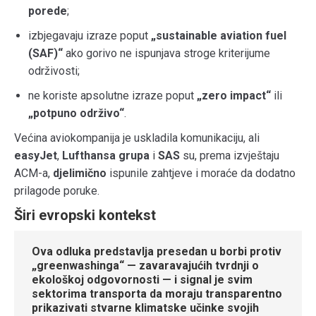
porede
;
izbjegavaju izraze poput
„sustainable aviation fuel
(SAF)“
ako gorivo ne ispunjava stroge kriterijume
održivosti;
ne koriste apsolutne izraze poput
„zero impact“
ili
„potpuno održivo“
.
Većina aviokompanija je uskladila komunikaciju, ali
easyJet
,
Lufthansa grupa
i
SAS
su, prema izvještaju
ACM-a,
djelimično
ispunile zahtjeve i moraće da dodatno
prilagode poruke.
Širi evropski kontekst
Ova odluka predstavlja
presedan u borbi protiv
„greenwashinga“
— zavaravajućih tvrdnji o
ekološkoj odgovornosti — i signal je svim
sektorima transporta da
moraju transparentno
prikazivati stvarne klimatske učinke
svojih