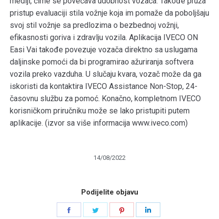
mediji, čime se povećava udobnost vozača. Takođe pruža
pristup evaluaciji stila vožnje koja im pomaže da poboljšaju
svoj stil vožnje sa predlozima o bezbednoj vožnji,
efikasnosti goriva i zdravlju vozila. Aplikacija IVECO ON
Easi Vai takođe povezuje vozača direktno sa uslugama
daljinske pomoći da bi programirao ažuriranja softvera
vozila preko vazduha. U slučaju kvara, vozač može da ga
iskoristi da kontaktira IVECO Assistance Non-Stop, 24-
časovnu službu za pomoć. Konačno, kompletnom IVECO
korisničkom priručniku može se lako pristupiti putem
aplikacije. (izvor sa više informacija www.iveco.com)
14/08/2022
Podijelite objavu
Share
Share
Share
Share