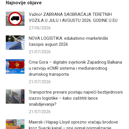
Najnovije objave
Važno! ZABRANA SAOBRAĆAJA TERETNIH
VOZILA U JULU I AVGUSTU 2026. GODINE U EU
27/06/2026
NOVA LOGISTIKA: edukativno-marketinški
časopis avgust 2026
21/07/2026
Crna Gora – digitalni svjetionik Zapadnog Balkana
u razvoju eCMR sistema i međunarodnog
drumskog transporta
21/07/2026
Transportne prevare postaju najveći bezbjednosni
izazov logistike – kako zaštititi lance
snabdijevanja?
21/07/2026
Maersk i Hapag-Lloyd oprezno vraćaju brodove
kroz Suecki kanal – prvi signal normalizacije