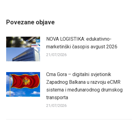
on
on
on
on
Facebook
Twitter
Pinterest
LinkedIn
Povezane objave
NOVA LOGISTIKA: edukativno-
marketinški časopis avgust 2026
21/07/2026
Crna Gora – digitalni svjetionik
Zapadnog Balkana u razvoju eCMR
sistema i međunarodnog drumskog
transporta
21/07/2026