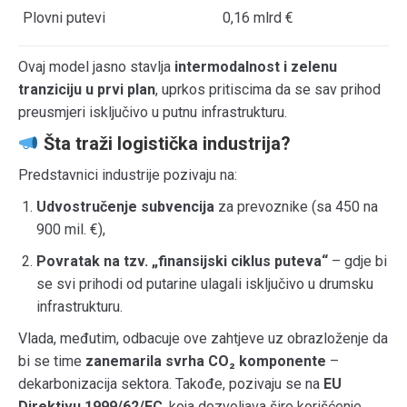
Plovni putevi
0,16 mlrd €
Ovaj model jasno stavlja
intermodalnost i zelenu
tranziciju u prvi plan
, uprkos pritiscima da se sav prihod
preusmjeri isključivo u putnu infrastrukturu.
Šta traži logistička industrija?
Predstavnici industrije pozivaju na:
Udvostručenje subvencija
za prevoznike (sa 450 na
900 mil. €),
Povratak na tzv. „finansijski ciklus puteva“
– gdje bi
se svi prihodi od putarine ulagali isključivo u drumsku
infrastrukturu.
Vlada, međutim, odbacuje ove zahtjeve uz obrazloženje da
bi se time
zanemarila svrha CO₂ komponente
–
dekarbonizacija sektora. Takođe, pozivaju se na
EU
Direktivu 1999/62/EC
, koja dozvoljava šire korišćenje