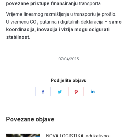
povezane pristupe finansiranju
transporta.
Vrijeme linearnog razmišljanja u transportu je prošlo.
U vremenu CO₂ putarina i digitalnih deklaracija –
samo
koordinacija, inovacija i vizija mogu osigurati
stabilnost.
07/04/2025
Podijelite objavu
Share
Share
Share
Share
on
on
on
on
Facebook
Twitter
Pinterest
LinkedIn
Povezane objave
NOVA LOGISTIKA: edukativno-