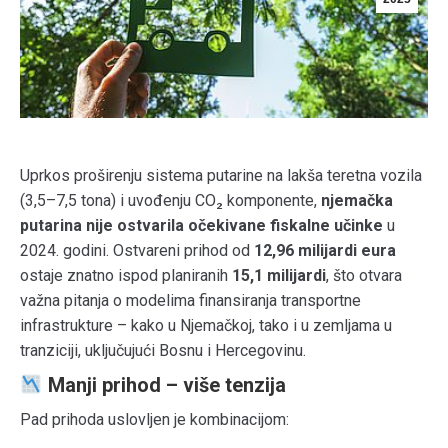
Uprkos proširenju sistema putarine na lakša teretna vozila
(3,5–7,5 tona) i uvođenju CO₂ komponente,
njemačka
putarina nije ostvarila očekivane fiskalne učinke
u
2024. godini. Ostvareni prihod od
12,96 milijardi eura
ostaje znatno ispod planiranih
15,1 milijardi
, što otvara
važna pitanja o modelima finansiranja transportne
infrastrukture – kako u Njemačkoj, tako i u zemljama u
tranziciji, uključujući Bosnu i Hercegovinu.
Manji prihod – više tenzija
Pad prihoda uslovljen je kombinacijom: