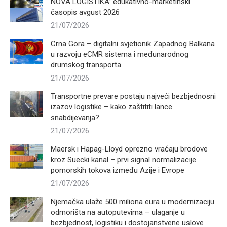
NOVA LOGISTIKA: edukativno-marketinški
časopis avgust 2026
21/07/2026
Crna Gora – digitalni svjetionik Zapadnog Balkana
u razvoju eCMR sistema i međunarodnog
drumskog transporta
21/07/2026
Transportne prevare postaju najveći bezbjednosni
izazov logistike – kako zaštititi lance
snabdijevanja?
21/07/2026
Maersk i Hapag-Lloyd oprezno vraćaju brodove
kroz Suecki kanal – prvi signal normalizacije
pomorskih tokova između Azije i Evrope
21/07/2026
Njemačka ulaže 500 miliona eura u modernizaciju
odmorišta na autoputevima – ulaganje u
bezbjednost, logistiku i dostojanstvene uslove