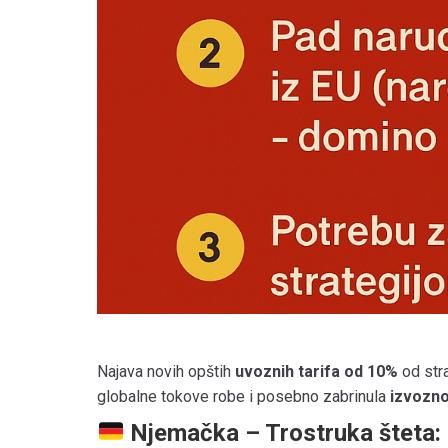
Najava novih opštih
uvoznih tarifa od 10%
od str
globalne tokove robe i posebno zabrinula
izvozno
Njemačka – Trostruka šteta: