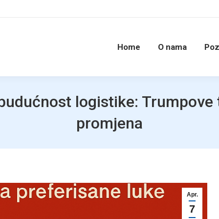
Home
O nama
Poz
 budućnost logistike: Trumpove t
promjena
Apr.
7