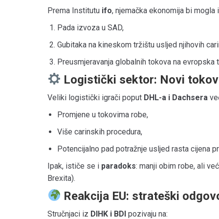
Prema Institutu
ifo
, njemačka ekonomija bi mogla 
Pada izvoza u SAD,
Gubitaka na kineskom tržištu usljed njihovih cari
Preusmjeravanja globalnih tokova na evropska tr
Logistički sektor: Novi tokovi
Veliki logistički igrači poput
DHL-a i Dachsera
već
Promjene u tokovima robe,
Više carinskih procedura,
Potencijalno pad potražnje usljed rasta cijena p
Ipak, ističe se i
paradoks
: manji obim robe, ali ve
Brexita).
Reakcija EU: strateški odgovo
Stručnjaci iz
DIHK i BDI
pozivaju na: