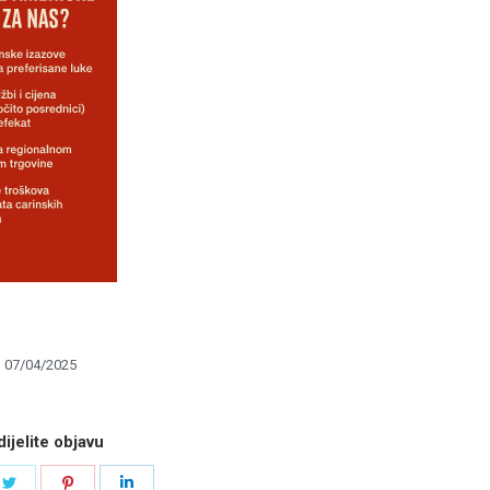
07/04/2025
ijelite objavu
e
Share
Share
Share