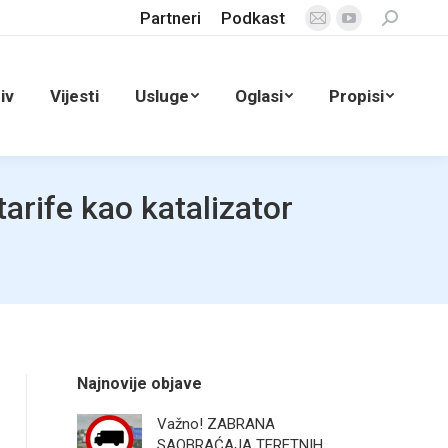
Partneri
Podkast
Search:
E-
YouTube
Mail
page
page
opens
iv
Vijesti
Usluge
Oglasi
Propisi
opens
in
in
new
new
window
window
arife kao katalizator
Najnovije objave
Važno! ZABRANA
SAOBRAĆAJA TERETNIH