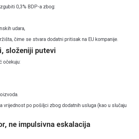
izgubiti 0,3% BDP-a zbog:
nskih udara,
žišta, čime se stvara dodatni pritisak na EU kompanije.
, složeniji putevi
 očekuju:
roizvoda.
ća vrijednost po pošiljci zbog dodatnih usluga (kao u slučaju
r, ne impulsivna eskalacija