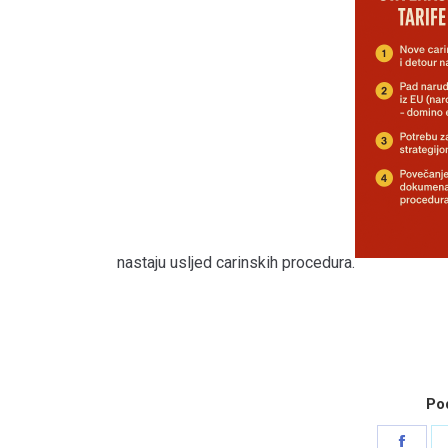
nastaju usljed carinskih procedura.
Pod
Shar