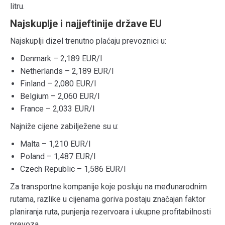
litru.
Najskuplje i najjeftinije države EU
Najskuplji dizel trenutno plaćaju prevoznici u:
Denmark
– 2,189 EUR/l
Netherlands
– 2,189 EUR/l
Finland
– 2,080 EUR/l
Belgium
– 2,060 EUR/l
France
– 2,033 EUR/l
Najniže cijene zabilježene su u:
Malta
– 1,210 EUR/l
Poland
– 1,487 EUR/l
Czech Republic
– 1,586 EUR/l
Za transportne kompanije koje posluju na međunarodnim
rutama, razlike u cijenama goriva postaju značajan faktor
planiranja ruta, punjenja rezervoara i ukupne profitabilnosti
prevoza.