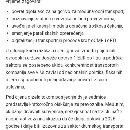
vrijeme zagovara:
povrat dijela akciza na gorivo za međunarodni transport,
priznavanje statusa izvoznika usluga prevoznicima,
uvođenje efikasnijih modela obračuna troškova čekanja,
smanjenje parafiskalnih opterećenja,
digitalizaciju transportnih procesa kroz eCMR i eFTI.
U situaciji kada razlika u cijeni goriva između pojedinih
evropskih država doseže gotovo 1 EUR po litru, a podrška
sektoru se postepeno ukida, konkurentnost transportnih
kompanija sve više zavisi od nacionalnih politika, fiskalnih
mjera i sposobnosti prilagođavanja novim tržišnim
uslovima.
Pad cijena dizela tokom posljednje dvije sedmice
predstavlja kratkoročno olakšanje za prevoznike. Međutim,
ukidanje državnih subvencija, neizvjesnost na tržištu nafte
i spor rast vozarina ukazuju da će druga polovina 2026.
godine i dalje biti izazovna za sektor drumskog transporta