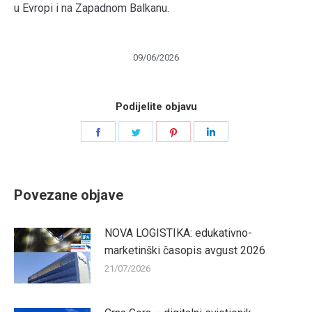
u Evropi i na Zapadnom Balkanu.
09/06/2026
Podijelite objavu
Share
Share
Share
Share
on
on
on
on
Facebook
Twitter
Pinterest
LinkedIn
Povezane objave
NOVA LOGISTIKA: edukativno-
marketinški časopis avgust 2026
21/07/2026