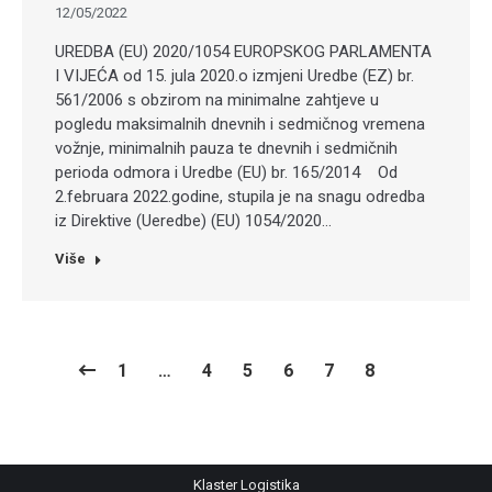
12/05/2022
UREDBA (EU) 2020/1054 EUROPSKOG PARLAMENTA
I VIJEĆA od 15. jula 2020.o izmjeni Uredbe (EZ) br.
561/2006 s obzirom na minimalne zahtjeve u
pogledu maksimalnih dnevnih i sedmičnog vremena
vožnje, minimalnih pauza te dnevnih i sedmičnih
perioda odmora i Uredbe (EU) br. 165/2014 Od
2.februara 2022.godine, stupila je na snagu odredba
iz Direktive (Ueredbe) (EU) 1054/2020…
Više
1
…
4
5
6
7
8
Klaster Logistika