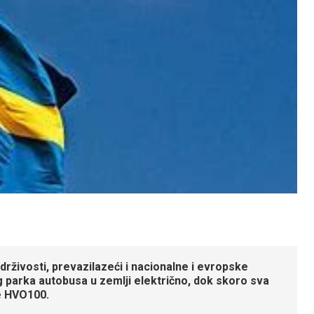
rživosti, prevazilazeći i nacionalne i evropske
 parka autobusa u zemlji električno, dok skoro sva
je HVO100.