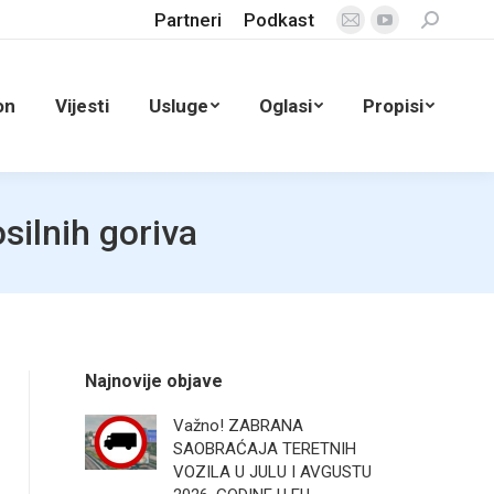
Partneri
Podkast
Search:
Mail
YouTube
page
page
opens
opens
on
Vijesti
Usluge
Oglasi
Propisi
in
in
new
new
window
window
silnih goriva
Najnovije objave
Važno! ZABRANA
SAOBRAĆAJA TERETNIH
VOZILA U JULU I AVGUSTU