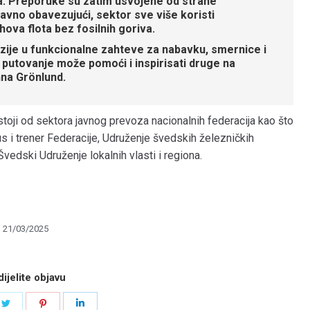
ra. Preporuke su zatim usvojene od strane
ravno obavezujući, sektor sve više koristi
ova flota bez fosilnih goriva.
zije u funkcionalne zahteve za nabavku, smernice i
putovanje može pomoći i inspirisati druge na
Anna Grönlund.
oji od sektora javnog prevoza nacionalnih federacija kao što
s i trener Federacije, Udruženje švedskih železničkih
Švedski Udruženje lokalnih vlasti i regiona.
21/03/2025
ijelite objavu
e
Share
Share
Share