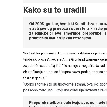
Kako su to uradili
Od 2008. godine, švedski Komitet za spora
vlasti javnog prevoza i operatera – radio je
zajedničke ciljeve, smernice, preporuke i st
praktičnim industrijskim rešenjima.
“Naš sektor je uspešno kombinovao zahteve za javnim
tenderski proces”, rekla je Anna Gronlund, zamenik gen
za putnički saobraćaj IRU. “To nam je omogućilo da rad
elektrifikaciju autobusa. Ukupno, vozni park autobusa 
fosilnih goriva. “
“Uprkos tome što su ugovorne strane, ovaj kolabo
posebno zato što Evropska komisija razmatra revizi
Preporuke odbora pokrivaju sve, od modela 