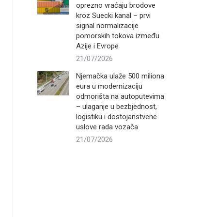
oprezno vraćaju brodove
kroz Suecki kanal – prvi
signal normalizacije
pomorskih tokova između
Azije i Evrope
21/07/2026
Njemačka ulaže 500 miliona
eura u modernizaciju
odmorišta na autoputevima
– ulaganje u bezbjednost,
logistiku i dostojanstvene
uslove rada vozača
21/07/2026