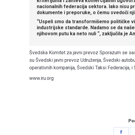
kriterijuma i zahteva komercijalnih ugovo
nacionalnih federacija sektora. Iako nisu p
dokumente i preporuke, o čemu svedoči njih
“Uspeli smo da transformišemo političke vi
industrijske standarde. Nadamo se da naše 
njihovom putu ka neto nuli “, zaključila je 
Švedska Komitet za javni prevoz Sporazum se sast
su Švedski javni prevoz Udruženja, Švedski autobu
operativnih kompanija, Švedski Taksi Federacija, i 
www.iru.org
Pod
Shar