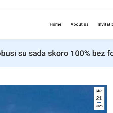
Home
About us
Invitati
busi su sada skoro 100% bez fo
Mar
21
2025