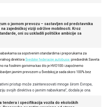
zum o javnom prevozu – sastavljen od predstavnika
 na zajedničkoj viziji održive mobilnosti. Kroz
andarde, oni su uskladili političke ambicije sa
 nabavkama sa sopstvenim standardima i preporukama za
eralnog direktora
Švedske federacije autobusa i
predsednik Saveta
imo na fosilnim gorivima kao što je HVO100 i započnemo
nabavljen javnim prevozom u Švedskoj je sada skoro 100% bez
rativni pristup može zainteresovati mnoge širom Evrope,
ju svojih direktiva o javnim nabavkama”, dodala je ona.
tendera i specifikacija vozila do ekoloških