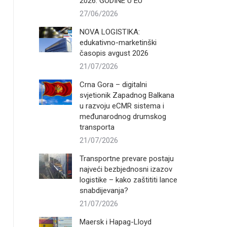
2026. GODINE U EU
27/06/2026
NOVA LOGISTIKA:
edukativno-marketinški
časopis avgust 2026
21/07/2026
Crna Gora – digitalni
svjetionik Zapadnog Balkana
u razvoju eCMR sistema i
međunarodnog drumskog
transporta
21/07/2026
Transportne prevare postaju
najveći bezbjednosni izazov
logistike – kako zaštititi lance
snabdijevanja?
21/07/2026
Maersk i Hapag-Lloyd