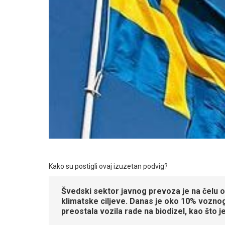
Kako su postigli ovaj izuzetan podvig?
Švedski sektor javnog prevoza je na čelu od
klimatske ciljeve. Danas je oko 10% voznog
preostala vozila rade na biodizel, kao što 