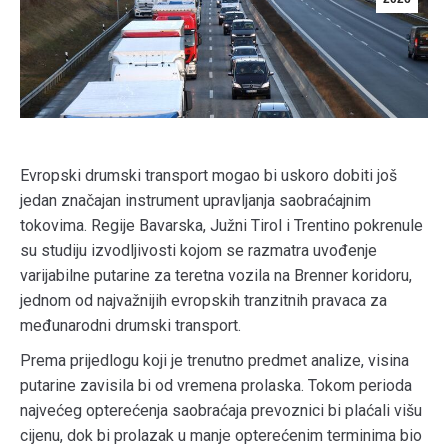
Evropski drumski transport mogao bi uskoro dobiti još
jedan značajan instrument upravljanja saobraćajnim
tokovima. Regije Bavarska, Južni Tirol i Trentino pokrenule
su studiju izvodljivosti kojom se razmatra uvođenje
varijabilne putarine za teretna vozila na Brenner koridoru,
jednom od najvažnijih evropskih tranzitnih pravaca za
međunarodni drumski transport.
Prema prijedlogu koji je trenutno predmet analize, visina
putarine zavisila bi od vremena prolaska. Tokom perioda
najvećeg opterećenja saobraćaja prevoznici bi plaćali višu
cijenu, dok bi prolazak u manje opterećenim terminima bio