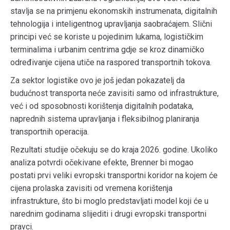
stavlja se na primjenu ekonomskih instrumenata, digitalnih
tehnologija i inteligentnog upravljanja saobraćajem. Slični
principi već se koriste u pojedinim lukama, logističkim
terminalima i urbanim centrima gdje se kroz dinamičko
određivanje cijena utiče na raspored transportnih tokova.
Za sektor logistike ovo je još jedan pokazatelj da
budućnost transporta neće zavisiti samo od infrastrukture,
već i od sposobnosti korištenja digitalnih podataka,
naprednih sistema upravljanja i fleksibilnog planiranja
transportnih operacija.
Rezultati studije očekuju se do kraja 2026. godine. Ukoliko
analiza potvrdi očekivane efekte, Brenner bi mogao
postati prvi veliki evropski transportni koridor na kojem će
cijena prolaska zavisiti od vremena korištenja
infrastrukture, što bi moglo predstavljati model koji će u
narednim godinama slijediti i drugi evropski transportni
pravci.