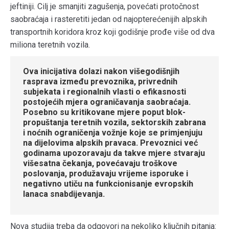
jeftiniji. Cilj je smanjiti zagušenja, povećati protočnost
saobraćaja i rasteretiti jedan od najopterećenijih alpskih
transportnih koridora kroz koji godišnje prođe više od dva
miliona teretnih vozila.
Ova inicijativa dolazi nakon višegodišnjih
rasprava između prevoznika, privrednih
subjekata i regionalnih vlasti o efikasnosti
postojećih mjera ograničavanja saobraćaja.
Posebno su kritikovane mjere poput blok-
propuštanja teretnih vozila, sektorskih zabrana
i noćnih ograničenja vožnje koje se primjenjuju
na dijelovima alpskih pravaca. Prevoznici već
godinama upozoravaju da takve mjere stvaraju
višesatna čekanja, povećavaju troškove
poslovanja, produžavaju vrijeme isporuke i
negativno utiču na funkcionisanje evropskih
lanaca snabdijevanja.
Nova studija treba da odgovori na nekoliko ključnih pitanja: