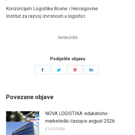
Konzorcijum Logistika Bosne i Hercegovine
Institut za razvoj izvrsnosti u logistici
04/06/2026
Podijelite objavu
Share
Share
Share
Share
on
on
on
on
Facebook
Twitter
Pinterest
LinkedIn
Povezane objave
NOVA LOGISTIKA: edukativno-
marketinški časopis avgust 2026
21/07/2026