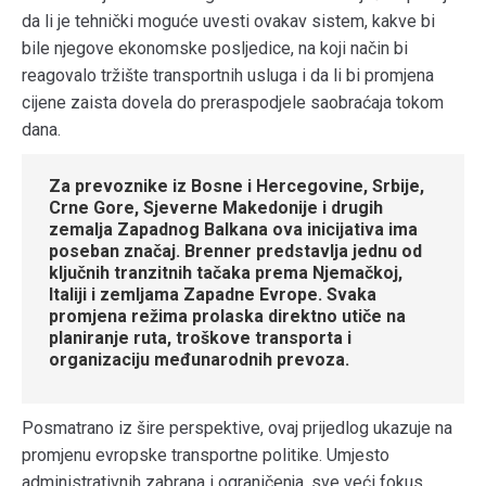
da li je tehnički moguće uvesti ovakav sistem, kakve bi
bile njegove ekonomske posljedice, na koji način bi
reagovalo tržište transportnih usluga i da li bi promjena
cijene zaista dovela do preraspodjele saobraćaja tokom
dana.
Za prevoznike iz Bosne i Hercegovine, Srbije,
Crne Gore, Sjeverne Makedonije i drugih
zemalja Zapadnog Balkana ova inicijativa ima
poseban značaj. Brenner predstavlja jednu od
ključnih tranzitnih tačaka prema Njemačkoj,
Italiji i zemljama Zapadne Evrope. Svaka
promjena režima prolaska direktno utiče na
planiranje ruta, troškove transporta i
organizaciju međunarodnih prevoza.
Posmatrano iz šire perspektive, ovaj prijedlog ukazuje na
promjenu evropske transportne politike. Umjesto
administrativnih zabrana i ograničenja, sve veći fokus