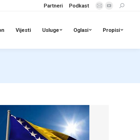
Partneri
Podkast
Search:
Mail
YouTube
page
page
opens
opens
on
Vijesti
Usluge
Oglasi
Propisi
in
in
new
new
window
window