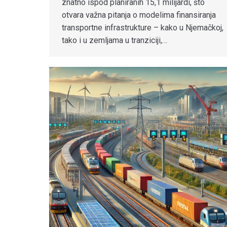
znatno ispod planiranih 15,1 milijardi, što
otvara važna pitanja o modelima finansiranja
transportne infrastrukture – kako u Njemačkoj,
tako i u zemljama u tranziciji,…