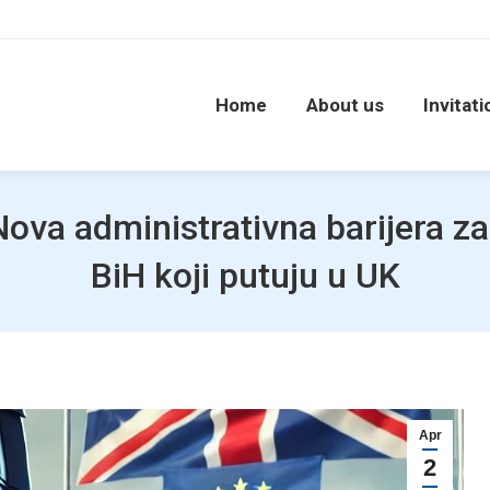
Home
About us
Invitati
ova administrativna barijera za
BiH koji putuju u UK
Apr
2