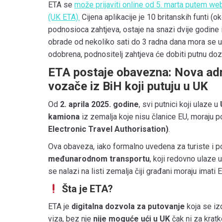
ETA se
može prijaviti online od 5. marta putem we
(UK ETA).
Cijena aplikacije je 10 britanskih funti (
podnosioca zahtjeva, ostaje na snazi dvije godine i
obrade od nekoliko sati do 3 radna dana mora se u
odobrena, podnositelj zahtjeva će dobiti putnu do
ETA postaje obavezna: Nova admi
vozače iz BiH koji putuju u UK
Od
2. aprila 2025. godine
, svi putnici koji ulaze u
kamiona
iz zemalja koje nisu članice EU, moraju 
Electronic Travel Authorisation)
.
Ova obaveza, iako formalno uvedena za turiste i p
međunarodnom transportu
, koji redovno ulaze 
se nalazi na listi zemalja čiji građani moraju imati 
Šta je ETA?
ETA je
digitalna dozvola za putovanje
koja se iz
viza, bez nje
nije moguće ući u UK
čak ni za kratk