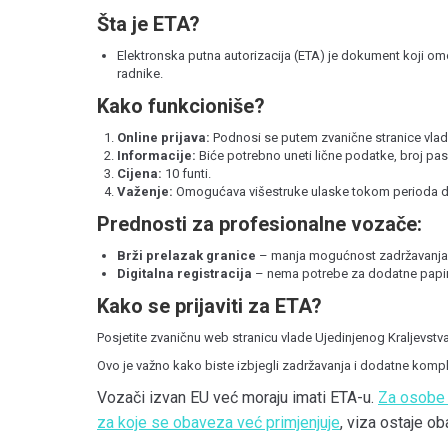
Šta je ETA?
Elektronska putna autorizacija (ETA) je dokument koji o
radnike.
Kako funkcioniše?
Online prijava:
Podnosi se putem zvanične stranice vlad
Informacije:
Biće potrebno uneti lične podatke, broj pas
Cijena:
10 funti.
Važenje:
Omogućava višestruke ulaske tokom perioda d
Prednosti za profesionalne vozače:
Brži prelazak granice
– manja mogućnost zadržavanja 
Digitalna registracija
– nema potrebe za dodatne papir
Kako se prijaviti za ETA?
Posjetite zvaničnu web stranicu vlade Ujedinjenog Kraljevstva
Ovo je važno kako biste izbjegli zadržavanja i dodatne komplika
Vozači izvan EU već moraju imati ETA-u.
Za osobe s
za koje se obaveza već primjenjuje
, viza ostaje o