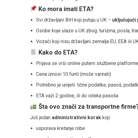
Ko mora imati ETA?
Svi državljani BiH koji putuju u UK –
uključujuć
Osobe koje ulaze u UK zbog: turizma, posla, tran
Vozači koji nisu državljani zemalja EU, EEA ili U
Kako do ETA?
Prijava se vrši online putem službene platfor
Cena iznosi 10 funti (može varirati)
Potrebno je unijeti: lične podatke, pasoš, poda
ETA važi 2 godine, ili do isteka pasoša
Šta ovo znači za transportne firme
Još jedan
administrativni korak
koji:
usporava kretanje robe