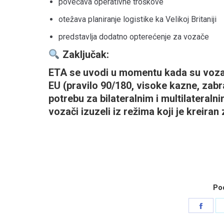
povećava operativne troškove
otežava planiranje logistike ka Velikoj Britaniji
predstavlja dodatno opterećenje za vozače
Zaključak:
ETA se uvodi u momentu kada su
voza
EU
(pravilo 90/180, visoke kazne, zabr
potrebu za bilateralnim i multilateral
vozači izuzeli iz režima koji je kreiran 
Pod
Shar
on