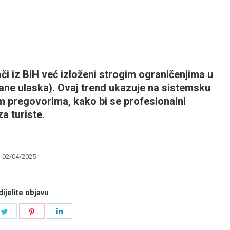
či iz BiH već izloženi strogim ograničenjima u
ane ulaska). Ovaj trend ukazuje na
sistemsku
nim pregovorima
, kako bi se profesionalni
za turiste.
02/04/2025
ijelite objavu
e
Share
Share
Share
on
on
on