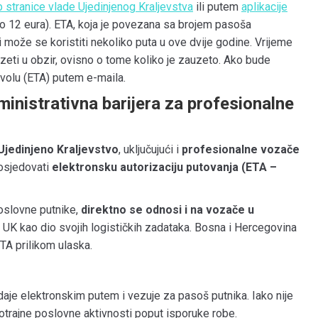
b stranice vlade Ujedinjenog Kraljevstva
ili putem
aplikacije
oko 12 eura). ETA, koja je povezana sa brojem pasoša
 može se koristiti nekoliko puta u ove dvije godine. Vrijeme
zeti u obzir, ovisno o tome koliko je zauzeto. Ako bude
zvolu (ETA) putem e-maila.
nistrativna barijera za profesionalne
Ujedinjeno Kraljevstvo
, uključujući i
profesionalne vozače
posjedovati
elektronsku autorizaciju putovanja (ETA –
oslovne putnike,
direktno se odnosi i na vozače u
u UK kao dio svojih logističkih zadataka. Bosna i Hercegovina
ETA prilikom ulaska.
daje elektronskim putem i vezuje za pasoš putnika. Iako nije
otrajne poslovne aktivnosti poput isporuke robe.