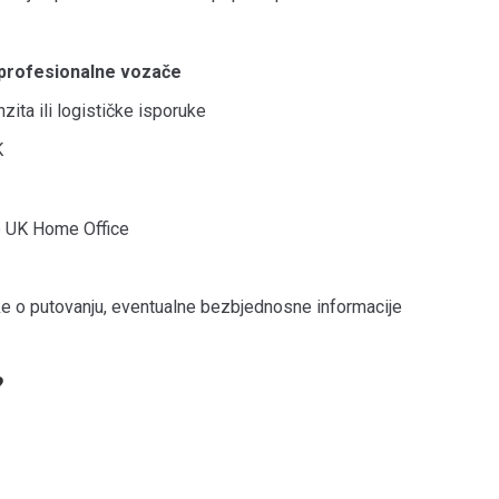
i profesionalne vozače
zita ili logističke isporuke
K
me UK Home Office
tke o putovanju, eventualne bezbjednosne informacije
?