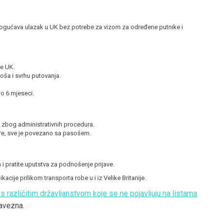
mogućava ulazak u UK bez potrebe za vizom za određene putnike i
e UK.
oša i svrhu putovanja.
o 6 mjeseci.
zbog administrativnih procedura.
e, sve je povezano sa pasošem.
 i pratite uputstva za podnošenje prijave.
cije prilikom transporta robe u i iz Velike Britanije.
 različitim državljanstvom koje se ne pojavljuju na listama
bavezna.