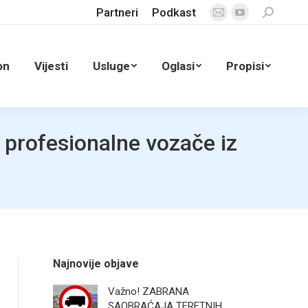
Partneri
Podkast
Search:
Mail
YouTube
page
page
opens
opens
on
Vijesti
Usluge
Oglasi
Propisi
in
in
new
new
window
window
 profesionalne vozače iz
Najnovije objave
Važno! ZABRANA
SAOBRAĆAJA TERETNIH