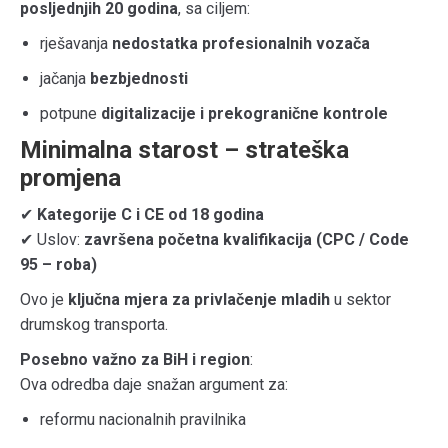
posljednjih 20 godina
, sa ciljem:
rješavanja
nedostatka profesionalnih vozača
jačanja
bezbjednosti
potpune
digitalizacije i prekogranične kontrole
Minimalna starost – strateška
promjena
✔
Kategorije C i CE od 18 godina
✔ Uslov:
završena početna kvalifikacija (CPC / Code
95 – roba)
Ovo je
ključna mjera za privlačenje mladih
u sektor
drumskog transporta.
Posebno važno za BiH i region
:
Ova odredba daje snažan argument za:
reformu nacionalnih pravilnika