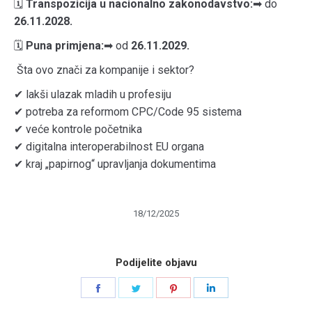
🗓
Transpozicija u nacionalno zakonodavstvo:
➡ do
26.11.2028.
🗓
Puna primjena:
➡ od
26.11.2029.
Šta ovo znači za kompanije i sektor?
✔ lakši ulazak mladih u profesiju
✔ potreba za reformom CPC/Code 95 sistema
✔ veće kontrole početnika
✔ digitalna interoperabilnost EU organa
✔ kraj „papirnog“ upravljanja dokumentima
18/12/2025
Podijelite objavu
Share
Share
Share
Share
on
on
on
on