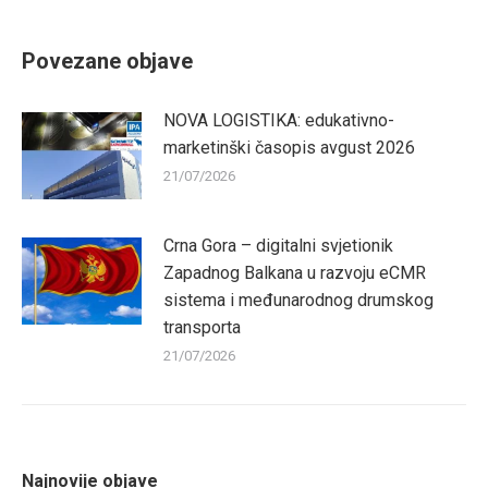
Facebook
Twitter
Pinterest
LinkedIn
Povezane objave
NOVA LOGISTIKA: edukativno-
marketinški časopis avgust 2026
21/07/2026
Crna Gora – digitalni svjetionik
Zapadnog Balkana u razvoju eCMR
sistema i međunarodnog drumskog
transporta
21/07/2026
Najnovije objave