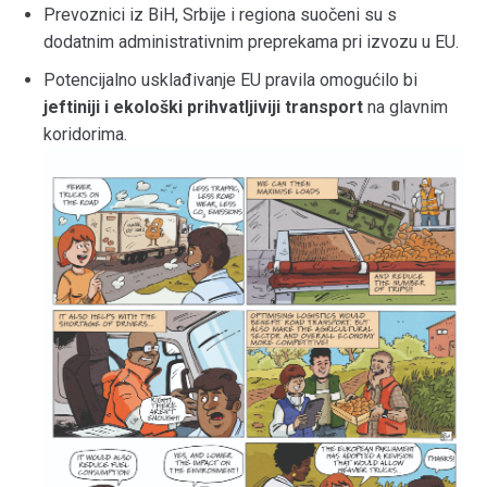
Prevoznici iz BiH, Srbije i regiona suočeni su s
dodatnim administrativnim preprekama pri izvozu u EU.
Potencijalno usklađivanje EU pravila omogućilo bi
jeftiniji i ekološki prihvatljiviji transport
na glavnim
koridorima.