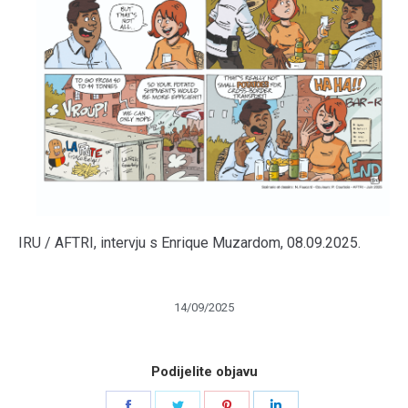
IRU / AFTRI, intervju s Enrique Muzardom, 08.09.2025.
14/09/2025
Podijelite objavu
Share
Share
Share
Share