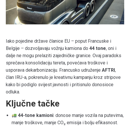
Iako pojedine države članice EU – poput Francuske i
Belgije – dozvoljavaju vožnju kamiona do
44 tone
, oni i
dalje ne mogu prelaziti zajedničke granice. Ovaj paradoks
sprečava konsolidaciju tereta, povećava troškove i
usporava dekarbonizaciju. Francusko udruženje
AFTRI
,
član IRU-a, pokrenulo je kreativnu kampanju kroz stripove
kako bi podiglo svijest javnosti i pritisnulo donosioce
odluka.
Ključne tačke
44-tone kamioni
: donose manje vozila na putevima,
manje troškove, manje CO₂ emisija i bolju efikasnost.