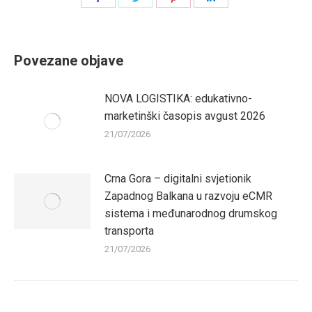
on
on
on
on
Facebook
Twitter
Pinterest
LinkedIn
Povezane objave
NOVA LOGISTIKA: edukativno-
marketinški časopis avgust 2026
21/07/2026
Crna Gora – digitalni svjetionik
Zapadnog Balkana u razvoju eCMR
sistema i međunarodnog drumskog
transporta
21/07/2026