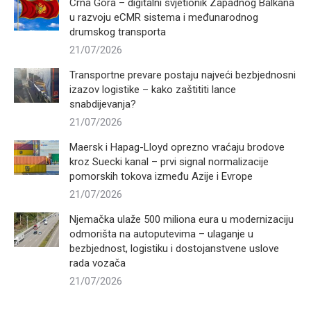
Crna Gora – digitalni svjetionik Zapadnog Balkana
u razvoju eCMR sistema i međunarodnog
drumskog transporta
21/07/2026
Transportne prevare postaju najveći bezbjednosni
izazov logistike – kako zaštititi lance
snabdijevanja?
21/07/2026
Maersk i Hapag-Lloyd oprezno vraćaju brodove
kroz Suecki kanal – prvi signal normalizacije
pomorskih tokova između Azije i Evrope
21/07/2026
Njemačka ulaže 500 miliona eura u modernizaciju
odmorišta na autoputevima – ulaganje u
bezbjednost, logistiku i dostojanstvene uslove
rada vozača
21/07/2026