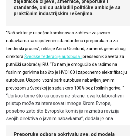
zajedničke ciljeve, smernice, preporuke i
standarde, oni su uskladili političke ambicije sa
praktičnim industrijskim rešenjima.
“Naš sektor je uspešno kombinovao zahteve za javnim
nabavkama sa sopstvenim standardima i preporukama za
tenderski proces”, rekla je Anna Gronlund, zamenik generalnog
direktora
Švedske federacije autobusa i
predsednik Saveta za
putnički saobraćaj IRU. “To nam je omogućilo da radimo na
fosilnim gorivima kao što je HVO100 i započnemo elektrifikaciju
autobusa. Ukupno, vozni park autobusa nabavljen javnim
prevozom u Švedskoj je sada skoro 100% bez fosilnih goriva. “
“Uprkos tome što su ugovorne strane, ovaj kolaborativni
pristup može zainteresovati mnoge širom Evrope,
posebno zato što Evropska komisija razmatra reviziju
svojih direktiva o javnim nabavkama”, dodala je ona.
Preporuke odbora pokrivaju sve, od modela