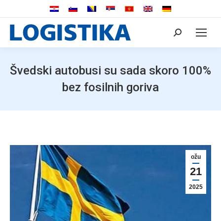
Search:
Švedski autobusi su sada skoro 100%
bez fosilnih goriva
ožu
21
2025