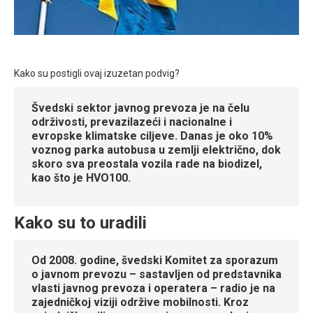
Kako su postigli ovaj izuzetan podvig?
Švedski sektor javnog prevoza je na čelu
održivosti, prevazilazeći i nacionalne i
evropske klimatske ciljeve. Danas je oko 10%
voznog parka autobusa u zemlji električno, dok
skoro sva preostala vozila rade na biodizel,
kao što je HVO100.
Kako su to uradili
Od 2008. godine, švedski Komitet za sporazum
o javnom prevozu – sastavljen od predstavnika
vlasti javnog prevoza i operatera – radio je na
zajedničkoj viziji održive mobilnosti. Kroz