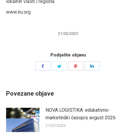
lokalnih vlasti i regiona.
www.iru.org
21/03/2025
Podijelite objavu
Share
Share
Share
Share
on
on
on
on
Facebook
Twitter
Pinterest
LinkedIn
Povezane objave
NOVA LOGISTIKA: edukativno-
marketinški časopis avgust 2026
21/07/2026