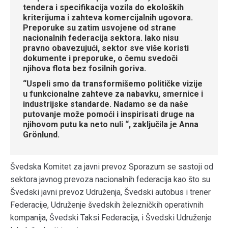
tendera i specifikacija vozila do ekoloških
kriterijuma i zahteva komercijalnih ugovora.
Preporuke su zatim usvojene od strane
nacionalnih federacija sektora. Iako nisu
pravno obavezujući, sektor sve više koristi
dokumente i preporuke, o čemu svedoči
njihova flota bez fosilnih goriva.
“Uspeli smo da transformišemo političke vizije
u funkcionalne zahteve za nabavku, smernice i
industrijske standarde. Nadamo se da naše
putovanje može pomoći i inspirisati druge na
njihovom putu ka neto nuli “, zaključila je Anna
Grönlund.
Švedska Komitet za javni prevoz Sporazum se sastoji od
sektora javnog prevoza nacionalnih federacija kao što su
Švedski javni prevoz Udruženja, Švedski autobus i trener
Federacije, Udruženje švedskih železničkih operativnih
kompanija, Švedski Taksi Federacija, i Švedski Udruženje