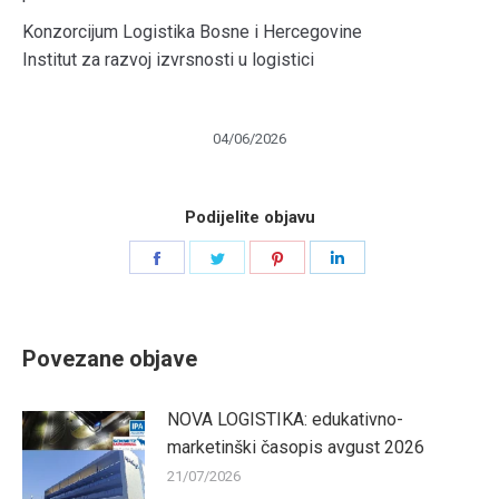
Konzorcijum Logistika Bosne i Hercegovine
Institut za razvoj izvrsnosti u logistici
04/06/2026
Podijelite objavu
Share
Share
Share
Share
on
on
on
on
Facebook
Twitter
Pinterest
LinkedIn
Povezane objave
NOVA LOGISTIKA: edukativno-
marketinški časopis avgust 2026
21/07/2026