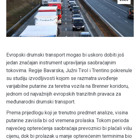
Evropski drumski transport mogao bi uskoro dobiti još
jedan značajan instrument upravljanja saobraćajnim
tokovima. Regije Bavarska, Južni Tirol i Trentino pokrenule
su studiju izvodljivosti kojom se razmatra uvođenje
varijabilne putarine za teretna vozila na Brenner koridoru,
jednom od najvažnijih evropskih tranzitnih pravaca za
međunarodni drumski transport.
Prema prijedlogu koji je trenutno predmet analize, visina
putarine zavisila bi od vremena prolaska. Tokom perioda
najvećeg opterećenja saobraćaja prevoznici bi plaćali višu
cijenu, dok bi prolazak u manje opterećenim terminima bio