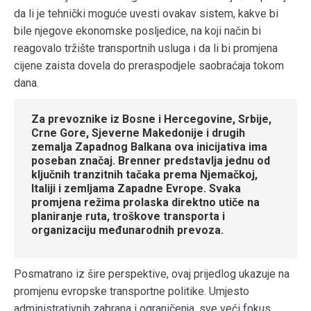
da li je tehnički moguće uvesti ovakav sistem, kakve bi
bile njegove ekonomske posljedice, na koji način bi
reagovalo tržište transportnih usluga i da li bi promjena
cijene zaista dovela do preraspodjele saobraćaja tokom
dana.
Za prevoznike iz Bosne i Hercegovine, Srbije,
Crne Gore, Sjeverne Makedonije i drugih
zemalja Zapadnog Balkana ova inicijativa ima
poseban značaj. Brenner predstavlja jednu od
ključnih tranzitnih tačaka prema Njemačkoj,
Italiji i zemljama Zapadne Evrope. Svaka
promjena režima prolaska direktno utiče na
planiranje ruta, troškove transporta i
organizaciju međunarodnih prevoza.
Posmatrano iz šire perspektive, ovaj prijedlog ukazuje na
promjenu evropske transportne politike. Umjesto
administrativnih zabrana i ograničenja, sve veći fokus