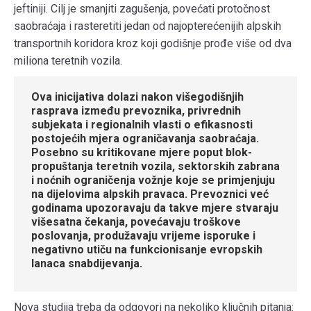
jeftiniji. Cilj je smanjiti zagušenja, povećati protočnost
saobraćaja i rasteretiti jedan od najopterećenijih alpskih
transportnih koridora kroz koji godišnje prođe više od dva
miliona teretnih vozila.
Ova inicijativa dolazi nakon višegodišnjih
rasprava između prevoznika, privrednih
subjekata i regionalnih vlasti o efikasnosti
postojećih mjera ograničavanja saobraćaja.
Posebno su kritikovane mjere poput blok-
propuštanja teretnih vozila, sektorskih zabrana
i noćnih ograničenja vožnje koje se primjenjuju
na dijelovima alpskih pravaca. Prevoznici već
godinama upozoravaju da takve mjere stvaraju
višesatna čekanja, povećavaju troškove
poslovanja, produžavaju vrijeme isporuke i
negativno utiču na funkcionisanje evropskih
lanaca snabdijevanja.
Nova studija treba da odgovori na nekoliko ključnih pitanja: