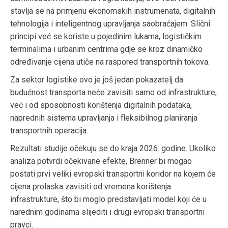
stavlja se na primjenu ekonomskih instrumenata, digitalnih
tehnologija i inteligentnog upravljanja saobraćajem. Slični
principi već se koriste u pojedinim lukama, logističkim
terminalima i urbanim centrima gdje se kroz dinamičko
određivanje cijena utiče na raspored transportnih tokova.
Za sektor logistike ovo je još jedan pokazatelj da
budućnost transporta neće zavisiti samo od infrastrukture,
već i od sposobnosti korištenja digitalnih podataka,
naprednih sistema upravljanja i fleksibilnog planiranja
transportnih operacija.
Rezultati studije očekuju se do kraja 2026. godine. Ukoliko
analiza potvrdi očekivane efekte, Brenner bi mogao
postati prvi veliki evropski transportni koridor na kojem će
cijena prolaska zavisiti od vremena korištenja
infrastrukture, što bi moglo predstavljati model koji će u
narednim godinama slijediti i drugi evropski transportni
pravci.