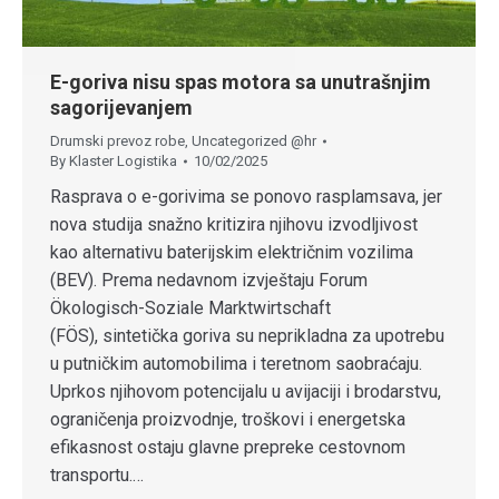
E-goriva nisu spas motora sa unutrašnjim
sagorijevanjem
Drumski prevoz robe
,
Uncategorized @hr
By
Klaster Logistika
10/02/2025
Rasprava o e-gorivima se ponovo rasplamsava, jer
nova studija snažno kritizira njihovu izvodljivost
kao alternativu baterijskim električnim vozilima
(BEV). Prema nedavnom izvještaju Forum
Ökologisch-Soziale Marktwirtschaft
(FÖS), sintetička goriva su neprikladna za upotrebu
u putničkim automobilima i teretnom saobraćaju.
Uprkos njihovom potencijalu u avijaciji i brodarstvu,
ograničenja proizvodnje, troškovi i energetska
efikasnost ostaju glavne prepreke cestovnom
transportu.…