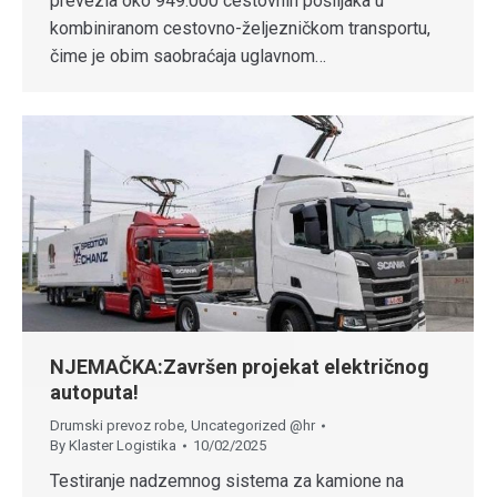
prevezla oko 949.000 cestovnih pošiljaka u
kombiniranom cestovno-željezničkom transportu,
čime je obim saobraćaja uglavnom…
NJEMAČKA:Završen projekat električnog
autoputa!
Drumski prevoz robe
,
Uncategorized @hr
By
Klaster Logistika
10/02/2025
Testiranje nadzemnog sistema za kamione na