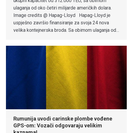
ukupni kapacitet od 312.000 TEU, sa obimom
ulaganja od oko četiri milijarde američkih dolara.
Image credits @ Hapag-Lloyd Hapag-Lloyd je
uspješno završio finansiranje za svoja 24 nova
velika kontejnerska broda. Sa obimom ulaganja od…
Rumunija uvodi carinske plombe vođene
GPS-om: Vozači odgovaraju velikim
kaznama!