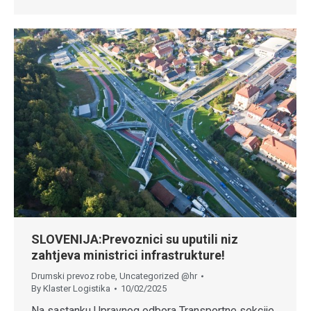
SLOVENIJA:Prevoznici su uputili niz
zahtjeva ministrici infrastrukture!
Drumski prevoz robe
,
Uncategorized @hr
By
Klaster Logistika
10/02/2025
Na sastanku Upravnog odbora Transportne sekcije