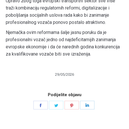
Upravo zbog toga evropski transportni sektor sve više
traži kombinaciju regulatornih reformi, digitalizacije i
poboljšanja socijalnih uslova rada kako bi zanimanje
profesionalnog vozača ponovo postalo atraktivno.
Njemačka ovim reformama šalje jasnu poruku da je
profesionalni vozač jedno od najdeficitarnijih zanimanja
evropske ekonomije i da će narednih godina konkurencija
za kvalifikovane vozače biti sve izraženija.
29/05/2026
Podijelite objavu
Share
Share
Share
Share
on
on
on
on
Facebook
Twitter
Pinterest
LinkedIn