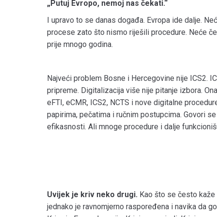
„Putuj Evropo, nemoj nas čekati.“
I upravo to se danas događa. Evropa ide dalje. Neć
procese zato što nismo riješili procedure. Neće č
prije mnogo godina.
Najveći problem Bosne i Hercegovine nije ICS2. I
pripreme. Digitalizacija više nije pitanje izbora. 
eFTI, eCMR, ICS2, NCTS i nove digitalne procedure,
papirima, pečatima i ručnim postupcima. Govori se 
efikasnosti. Ali mnoge procedure i dalje funkcioni
Uvijek je kriv neko drugi.
Kao što se često kaže 
jednako je ravnomjerno raspoređena i navika da got