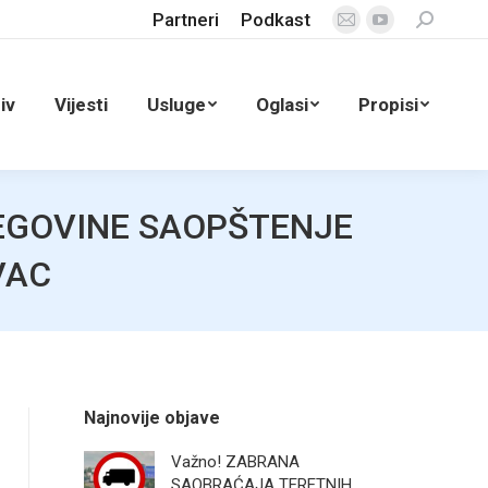
Partneri
Podkast
Search:
Mail
YouTube
page
page
opens
opens
iv
Vijesti
Usluge
Oglasi
Propisi
in
in
new
new
window
window
EGOVINE SAOPŠTENJE
VAC
Najnovije objave
Važno! ZABRANA
SAOBRAĆAJA TERETNIH