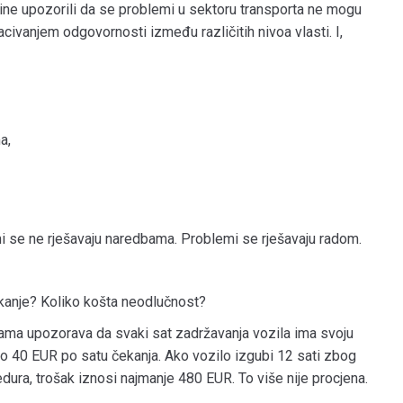
e upozorili da se problemi u sektoru transporta ne mogu
bacivanjem odgovornosti između različitih nivoa vlasti. I,
a,
mi se ne rješavaju naredbama. Problemi se rješavaju radom.
kanje? Koliko košta neodlučnost?
ma upozorava da svaki sat zadržavanja vozila ima svoju
no 40 EUR po satu čekanja. Ako vozilo izgubi 12 sati zbog
cedura, trošak iznosi najmanje 480 EUR. To više nije procjena.