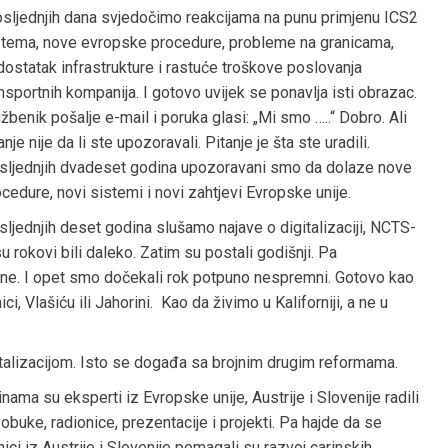
sljednjih dana svjedočimo reakcijama na punu primjenu ICS2
stema, nove evropske procedure, probleme na granicama,
ostatak infrastrukture i rastuće troškove poslovanja
nsportnih kompanija. I gotovo uvijek se ponavlja isti obrazac.
žbenik pošalje e-mail i poruka glasi: „Mi smo …..“ Dobro. Ali
anje nije da li ste upozoravali. Pitanje je šta ste uradili.
sljednjih dvadeset godina upozoravani smo da dolaze nove
cedure, novi sistemi i novi zahtjevi Evropske unije.
ljednjih deset godina slušamo najave o digitalizaciji, NCTS-
rokovi bili daleko. Zatim su postali godišnji. Pa
ane. I opet smo dočekali rok potpuno nespremni. Gotovo kao
, Vlašiću ili Jahorini. Kao da živimo u Kaliforniji, a ne u
italizacijom. Isto se događa sa brojnim drugim reformama.
ma su eksperti iz Evropske unije, Austrije i Slovenije radili
buke, radionice, prezentacije i projekti. Pa hajde da se
ici iz Austrije i Slovenije pomagali su razvoj carinskih