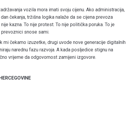
žavanja vozila mora imati svoju cijenu. Ako administracija,
dan čekanja, tržišna logika nalaže da se cijena prevoza
je kazna. To nije protest. To nije politička poruka. To je
 prevoznici snose sami.
ok mi čekamo izuzetke, drugi uvode nove generacije digitalnih
iraju narednu fazu razvoja. A kada posljedice stignu na
načno vrijeme da odgovornost zamijeni izgovore.
 HERCEGOVINE