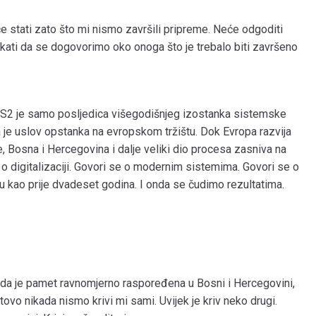
e stati zato što mi nismo završili pripreme. Neće odgoditi
ekati da se dogovorimo oko onoga što je trebalo biti završeno
CS2 je samo posljedica višegodišnjeg izostanka sistemske
Ona je uslov opstanka na evropskom tržištu. Dok Evropa razvija
 Bosna i Hercegovina i dalje veliki dio procesa zasniva na
o digitalizaciji. Govori se o modernim sistemima. Govori se o
šu kao prije dvadeset godina. I onda se čudimo rezultatima.
da je pamet ravnomjerno raspoređena u Bosni i Hercegovini,
ovo nikada nismo krivi mi sami. Uvijek je kriv neko drugi.