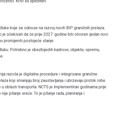
evoznici. Krivi su špediteri.
dluke koje se odnose na razvoj novih BIP graničnih prelaza.
je očekivati da će prije 2027. godine biti otvoren ijedan novi
o promijeniti postojeće stanje.
odluku. Potrebno je obezbijediti kadrove, objekte, opremu,
e.
ja razvila je digitalne procedure i integrisane granične
laza koji smanjuju broj zaustavljanja i ubrzavaju protok robe.
 u oblasti transporta. NCTS je implementiran godinama prije
ije pitanje sreće. To je pitanje rada, planiranja i