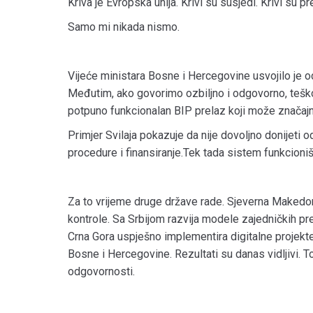
Kriva je Evropska unija. Krivi su susjedi. Krivi su pr
Samo mi nikada nismo.
Vijeće ministara Bosne i Hercegovine usvojilo je o
Međutim, ako govorimo ozbiljno i odgovorno, teško 
potpuno funkcionalan BIP prelaz koji može značajn
Primjer Svilaja pokazuje da nije dovoljno donijeti 
procedure i finansiranje.Tek tada sistem funkcioniš
Za to vrijeme druge države rade. Sjeverna Makedoni
kontrole. Sa Srbijom razvija modele zajedničkih pre
Crna Gora uspješno implementira digitalne projekte
Bosne i Hercegovine. Rezultati su danas vidljivi. To n
odgovornosti.