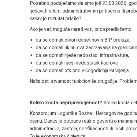
Posebno podsjećamo da smo još 23.03.2026. godin
rješavati silom, administrativnim pritiscima ili pre
kakav je rezultat prisile?
Ako je već moguće naređivati, onda predlažemo:
da se odmah otvori deset novih BIP prelaza,
da se odmah ukinu sva zadržavanja na granicam
da se odmah riješe nedostaci infrastrukture,
da se odmah riješi nedostatak kadrova,
da se odmah otklone višegodišnja kašnjenja.
Nažalost, stvarnost funkcioniše drugačije. Proble
Koliko košta nepripremljenost?
Koliko košta če
Konzorcijum Logistika Bosne i Hercegovine godina
cijenu. Danas je potpuno realno govoriti o minimal
administracije, zastoja, neefikasnosti ili loših pro
To je ekonomska činjenica.