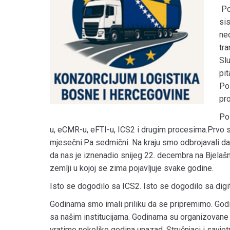
Po
si
ned
tra
Slu
pit
Po
pro
Pos
u, eCMR-u, eFTI-u, ICS2 i drugim procesima.Prvo su 
mjesečni.Pa sedmični. Na kraju smo odbrojavali d
da nas je iznenadio snijeg 22. decembra na Bjelašnici
zemlji u kojoj se zima pojavljuje svake godine.
Isto se dogodilo sa ICS2. Isto se dogodilo sa dig
Godinama smo imali priliku da se pripremimo. Godina
sa našim institucijama. Godinama su organizovane o
vratimo nekoliko godina unazad. Stručnjaci i savjetn