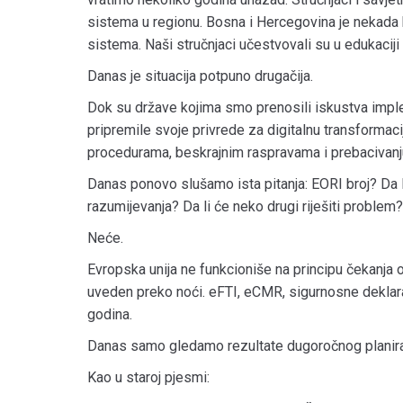
sistema u regionu. Bosna i Hercegovina je nekada
sistema. Naši stručnjaci učestvovali su u edukaciji
Danas je situacija potpuno drugačija.
Dok su države kojima smo prenosili iskustva imple
pripremile svoje privrede za digitalnu transformac
procedurama, beskrajnim raspravama i prebacivanj
Danas ponovo slušamo ista pitanja: EORI broj? Da li
razumijevanja? Da li će neko drugi riješiti problem?
Neće.
Evropska unija ne funkcioniše na principu čekanja o
uveden preko noći. eFTI, eCMR, sigurnosne deklaraci
godina.
Danas samo gledamo rezultate dugoročnog planiran
Kao u staroj pjesmi: