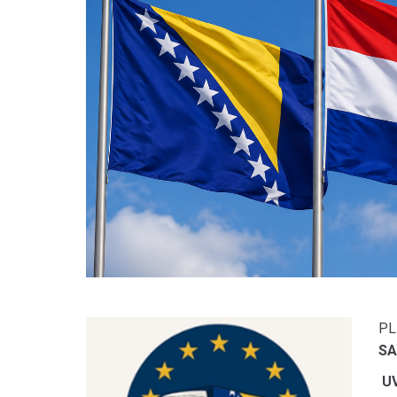
PL
SA
UV