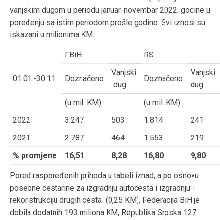
vanjskim dugom u periodu januar-novembar 2022. godine u
poređenju sa istim periodom prošle godine. Svi iznosi su
iskazani u milionima KM.
FBiH
RS
Vanjski
Vanjski
01.01.-30.11.
Doznačeno
Doznačeno
dug
dug
(u mil. KM)
(u mil. KM)
2022
3.247
503
1.814
241
2021
2.787
464
1.553
219
% promjene
16,51
8,28
16,80
9,80
Pored raspoređenih prihoda u tabeli iznad, a po osnovu
posebne cestarine za izgradnju autocesta i izgradnju i
rekonstrukciju drugih cesta (0,25 KM), Federacija BiH je
dobila dodatnih 193 miliona KM, Republika Srpska 127