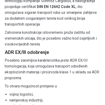
tehnologiju kompanije Schmitz Cargobull, a nadogradnja
posjeduje certifikat
DIN EN 12642 Code XL
, što
omogućava siguran transport robe uz smanjene zahtjeve
za dodatnim osiguranjem tereta kod velikog broja
transportnih operacija.
Zatvorena konstrukcija istovremeno pruža zaštitu od
vremenskih uticaja, što je posebno važno kod osjetljivih i
visokovrijednih tereta.
ADR EX/III odobrenje
Posebno zanimljiva karakteristika jeste ADR EX/III
homologacija, koja omogućava transport određenih
eksplozivnih materija i proizvoda klase 1 u skladu sa ADR
propisima.
To otvara mogućnost primjene u:
vojnoj logistici,
namjenskoj industriji,