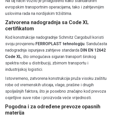
Na taj način vozilo je prilagođeno kako standardnim
evropskim transportnim operacijama, tako i zahtjevnijim
uslovima rada na nordijskim tržištima.
Zatvorena nadogradnja sa Code XL
certifikatom
Kod konstrukcije nadogradnje Schmitz Cargobull koristi
svoju provjerenu
FERROPLAST tehnologiju
. Sandučasta
nadogradnja ispunjava zahtjeve standarda
DIN EN 12642
Code XL
, što omogućava siguran transport širokog
spektra robe u distribuciji, zbirnom transportu i
industrijskoj logistici.
Istovremeno, zatvorena konstrukcija pruža visoku zaštitu
robe od vremenskih uticaja, vlage, prašine i drugih
spoljašnjih faktora, što je posebno značajno kod prevoza
osjetljive suve robe i proizvoda veće vrijednosti.
Pogodna i za određene prevoze opasnih
materija