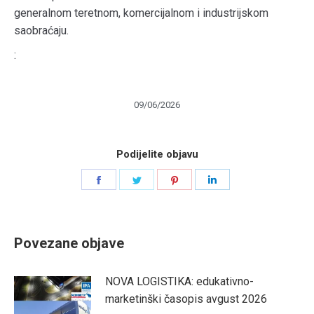
generalnom teretnom, komercijalnom i industrijskom
saobraćaju.
:
09/06/2026
Podijelite objavu
Share
Share
Share
Share
on
on
on
on
Facebook
Twitter
Pinterest
LinkedIn
Povezane objave
NOVA LOGISTIKA: edukativno-
marketinški časopis avgust 2026