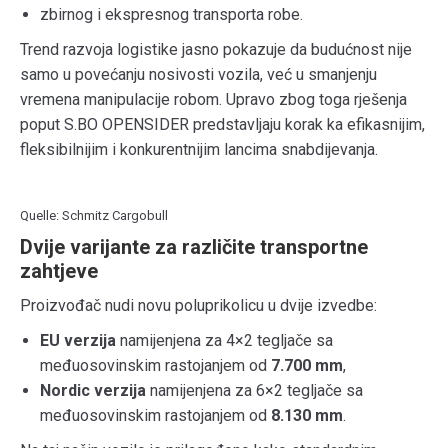
zbirnog i ekspresnog transporta robe.
Trend razvoja logistike jasno pokazuje da budućnost nije
samo u povećanju nosivosti vozila, već u smanjenju
vremena manipulacije robom. Upravo zbog toga rješenja
poput S.BO OPENSIDER predstavljaju korak ka efikasnijim,
fleksibilnijim i konkurentnijim lancima snabdijevanja.
Quelle: Schmitz Cargobull
Dvije varijante za različite transportne
zahtjeve
Proizvođač nudi novu poluprikolicu u dvije izvedbe:
EU verzija
namijenjena za 4×2 tegljače sa
međuosovinskim rastojanjem od
7.700 mm
,
Nordic verzija
namijenjena za 6×2 tegljače sa
međuosovinskim rastojanjem od
8.130 mm
.