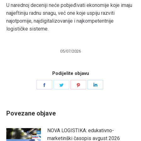
U narednoj deceniji neće pobjeđivati ekonomije koje imaju
najjeftiniju radnu snagu, već one koje uspiju razviti
najotpornije, najdigitalizovanije i najkompetentnije
logističke sisteme.
05/07/2026
Podijelite objavu
Share
Share
Share
Share
on
on
on
on
Facebook
Twitter
Pinterest
LinkedIn
Povezane objave
NOVA LOGISTIKA: edukativno-
marketinški časopis avgust 2026