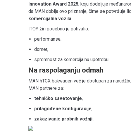
Innovation Award 2025
, koju dodeljuje međunarodn
da MAN dobija ovo priznanje, čime se potvrđuje li
komercijalna vozila
.
ITOY žiri posebno je pohvalio:
performanse,
domet,
spremnost za komercijalnu upotrebu.
Na raspolaganju odmah
MAN hTGX bakwagen već je dostupan za narudžbu. P
MAN partnere za:
tehničko savetovanje
,
prilagođene konfiguracije
,
zakazivanje probnih vožnji.