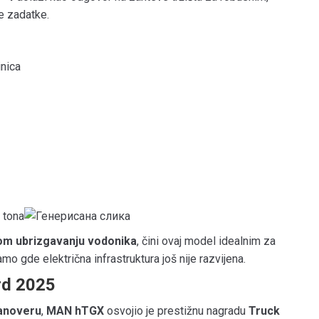
ne zadatke.
inica
 tona
om ubrizgavanju vodonika
, čini ovaj model idealnim za
mo gde električna infrastruktura još nije razvijena.
rd 2025
Hanoveru
,
MAN hTGX
osvojio je prestižnu nagradu
Truck