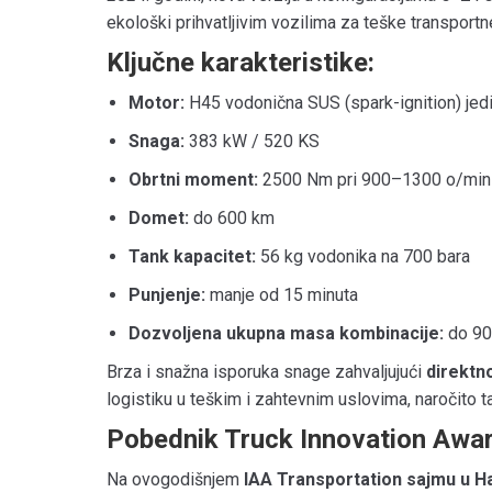
ekološki prihvatljivim vozilima za teške transport
Ključne karakteristike:
Motor:
H45 vodonična SUS (spark-ignition) jed
Snaga:
383 kW / 520 KS
Obrtni moment:
2500 Nm pri 900–1300 o/min
Domet:
do 600 km
Tank kapacitet:
56 kg vodonika na 700 bara
Punjenje:
manje od 15 minuta
Dozvoljena ukupna masa kombinacije:
do 90
Brza i snažna isporuka snage zahvaljujući
direktn
logistiku u teškim i zahtevnim uslovima, naročito ta
Pobednik Truck Innovation Awa
Na ovogodišnjem
IAA Transportation sajmu u 