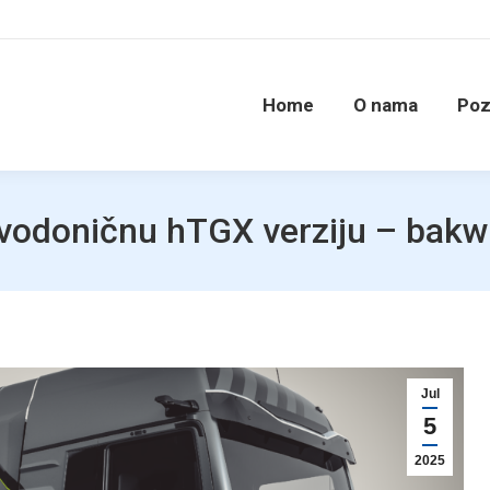
Home
O nama
Poz
vodoničnu hTGX verziju – bakwa
Jul
5
2025