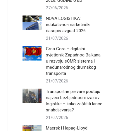
2026. GODINE U EU
27/06/2026
NOVA LOGISTIKA:
edukativno-marketinški
časopis avgust 2026
21/07/2026
Crna Gora – digitalni
svjetionik Zapadnog Balkana
u razvoju eCMR sistema i
međunarodnog drumskog
transporta
21/07/2026
Transportne prevare postaju
najveći bezbjednosni izazov
logistike – kako zaštititi lance
snabdijevanja?
21/07/2026
Maersk i Hapag-Lloyd