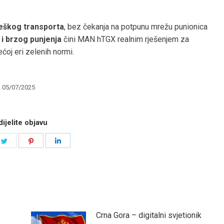
teškog transporta
, bez čekanja na potpunu mrežu punionica
i brzog punjenja
čini MAN hTGX realnim rješenjem za
ćoj eri zelenih normi.
05/07/2025
ijelite objavu
e
Share
Share
Share
on
on
on
book
Twitter
Pinterest
LinkedIn
Crna Gora – digitalni svjetionik