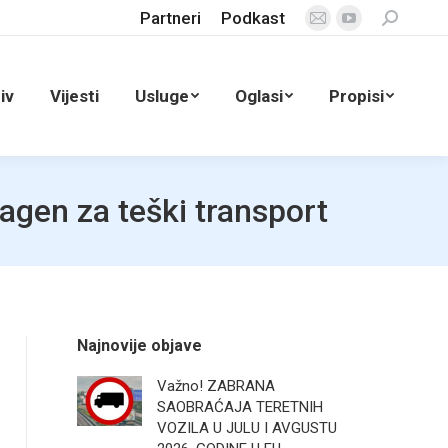
Partneri
Podkast
Search:
Mail
YouTube
page
page
opens
opens
iv
Vijesti
Usluge
Oglasi
Propisi
in
in
new
new
window
window
gen za teški transport
Najnovije objave
Važno! ZABRANA
SAOBRAĆAJA TERETNIH
VOZILA U JULU I AVGUSTU