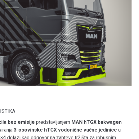
GISTIKA
ila bez emisije
predstavljanjem
MAN hTGX bakwagen
siranja
3-osovinske hTGX vodonične vučne jedinice
u
6×4
dolazi kao odgovor na zahteve tržišta za robusnim,