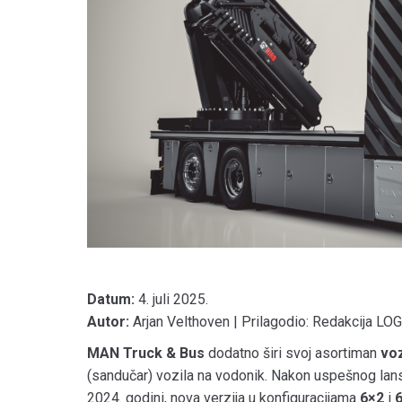
Datum:
4. juli 2025.
Autor:
Arjan Velthoven | Prilagodio: Redakcija LO
MAN Truck & Bus
dodatno širi svoj asortiman
voz
(sandučar) vozila na vodonik. Nakon uspešnog lan
2024. godini, nova verzija u konfiguracijama
6×2
i