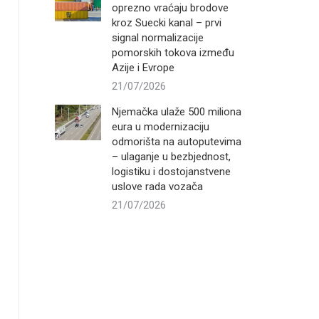
oprezno vraćaju brodove
kroz Suecki kanal – prvi
signal normalizacije
pomorskih tokova između
Azije i Evrope
21/07/2026
Njemačka ulaže 500 miliona
eura u modernizaciju
odmorišta na autoputevima
– ulaganje u bezbjednost,
logistiku i dostojanstvene
uslove rada vozača
21/07/2026