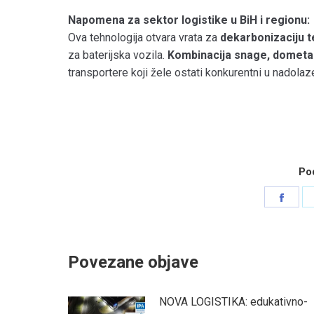
Napomena za sektor logistike u BiH i regionu:
Ova tehnologija otvara vrata za
dekarbonizaciju 
za baterijska vozila.
Kombinacija snage, dometa 
transportere koji žele ostati konkurentni u nadolaze
Pod
Shar
on
Face
Povezane objave
NOVA LOGISTIKA: edukativno-