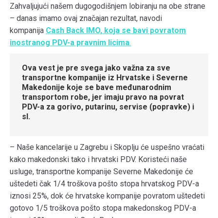
Zahvaljujući našem dugogodišnjem lobiranju na obe strane
– danas imamo ovaj značajan rezultat, navodi
kompanija
Cash Back IMO, koja se bavi povratom
inostranog PDV-a pravnim licima
.
Ova vest je pre svega jako važna za sve
transportne kompanije iz Hrvatske i Severne
Makedonije koje se bave međunarodnim
transportom robe, jer imaju pravo na povrat
PDV-a za gorivo, putarinu, servise (popravke) i
sl.
– Naše kancelarije u Zagrebu i Skoplju će uspešno vraćati
kako makedonski tako i hrvatski PDV. Koristeći naše
usluge, transportne kompanije Severne Makedonije će
uštedeti čak 1/4 troškova pošto stopa hrvatskog PDV-a
iznosi 25%, dok će hrvatske kompanije povratom uštedeti
gotovo 1/5 troškova pošto stopa makedonskog PDV-a