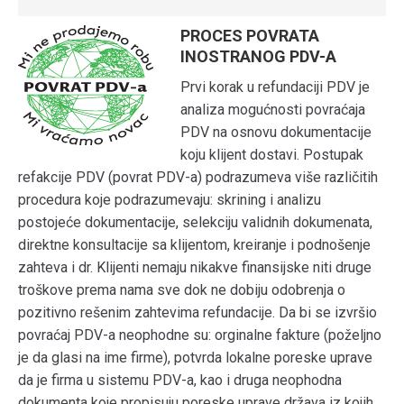
PROCES POVRATA
INOSTRANOG PDV-A
Prvi korak u refundaciji PDV je
analiza mogućnosti povraćaja
PDV na osnovu dokumentacije
koju klijent dostavi. Postupak
refakcije PDV (povrat PDV-a) podrazumeva više različitih
procedura koje podrazumevaju: skrining i analizu
postojeće dokumentacije, selekciju validnih dokumenata,
direktne konsultacije sa klijentom, kreiranje i podnošenje
zahteva i dr. Klijenti nemaju nikakve finansijske niti druge
troškove prema nama sve dok ne dobiju odobrenja o
pozitivno rešenim zahtevima refundacije. Da bi se izvršio
povraćaj PDV-a neophodne su: orginalne fakture (poželjno
je da glasi na ime firme), potvrda lokalne poreske uprave
da je firma u sistemu PDV-a, kao i druga neophodna
dokumenta koje propisuju poreske uprave država iz kojih