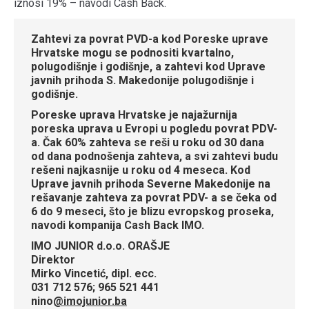
iznosi 19% – navodi Cash Back.
Zahtevi za povrat PVD-a kod Poreske uprave
Hrvatske mogu se podnositi kvartalno,
polugodišnje i godišnje, a zahtevi kod Uprave
javnih prihoda S. Makedonije polugodišnje i
godišnje.
Poreske uprava Hrvatske je najažurnija
poreska uprava u Evropi u pogledu povrat PDV-
a. Čak 60% zahteva se reši u roku od 30 dana
od dana podnošenja zahteva, a svi zahtevi budu
rešeni najkasnije u roku od 4 meseca. Kod
Uprave javnih prihoda Severne Makedonije na
rešavanje zahteva za povrat PDV- a se čeka od
6 do 9 meseci, što je blizu evropskog proseka,
navodi kompanija Cash Back IMO.
IMO JUNIOR d.o.o. ORAŠJE
Direktor
Mirko Vincetić, dipl. ecc.
031 712 576; 965 521 441
nino
@
imojunior.ba