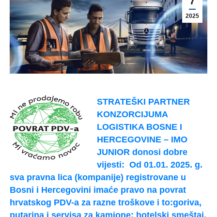
7
2025
STRATEŠKI PARTNER
KONZORCIJUMA
LOGISTIKA BOSNE I
HERCEGOVINE – IMO
JUNIOR donosi dobre
vijesti: Od 01.01. 2025. g.
sva pravna lica (kompanije) registrovane u
Bosni i Hercegovini imaće pravo na povrat
hrvatskog PDV-a za razne troškove i to:
goriva,
putarina i servisa za kamione;
hotelski smeštaj,