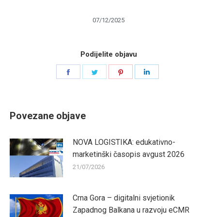
07/12/2025
Podijelite objavu
Share
Share
Share
Share
on
on
on
on
Facebook
Twitter
Pinterest
LinkedIn
Povezane objave
NOVA LOGISTIKA: edukativno-
marketinški časopis avgust 2026
21/07/2026
Crna Gora – digitalni svjetionik
Zapadnog Balkana u razvoju eCMR