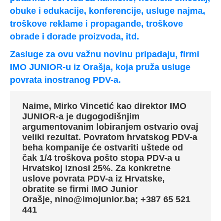
obuke i edukacije, konferencije, usluge najma,
troškove reklame i propagande, troškove
obrade i dorade proizvoda, itd.
Zasluge za ovu važnu novinu pripadaju, firmi
IMO JUNIOR-u iz Orašja, koja pruža usluge
povrata inostranog PDV-a.
Naime, Mirko Vincetić kao direktor IMO
JUNIOR-a je dugogodišnjim
argumentovanim lobiranjem ostvario ovaj
veliki rezultat.
Povratom hrvatskog PDV-a
beha kompanije će ostvariti uštede od
čak 1/4 troškova pošto stopa PDV-a u
Hrvatskoj iznosi 25%.
Za konkretne
uslove povrata PDV-a iz Hrvatske,
obratite se firmi IMO Junior
Orašje,
nino@imojunior.ba
; +387 65 521
441