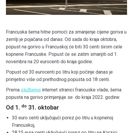
Francuska šema hitne pomoći za smanjenje cijene goriva u
zemlji je pojačana od danas. Od sada do kraja oktobra,
popust na gorivo u Francuskoj će biti 30 centi širom cele
kopnene Francuske. Popust će se zatim smanjiti od 1.
novembra na 20 eurocenti do kraja godine.
Popust od 30 eurocenti po litru koji počinje danas je
primjetno više od prethodnog popusta od 18 centi.
Prema
službenoj
internet stranici francuske vlade, šema
popusta na gorivo primjenjuje se do kraja 2022. godine:
do
Od 1.
31. oktobar
30 euro centi uključujući porez po litru u kopnenoj
Francuskoj,
28,25 eura centi uključujući porez po litru na Korzici.