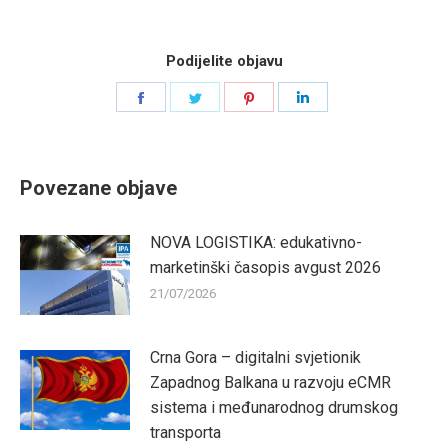
Podijelite objavu
Share
Share
Share
Share
on
on
on
on
Facebook
Twitter
Pinterest
LinkedIn
Povezane objave
NOVA LOGISTIKA: edukativno-
marketinški časopis avgust 2026
21/07/2026
Crna Gora – digitalni svjetionik
Zapadnog Balkana u razvoju eCMR
sistema i međunarodnog drumskog
transporta