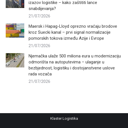
izazov logistike – kako zaštititi lance
snabdijevanja?
21/07/2026
Maersk i Hapag-Lloyd oprezno vraćaju brodove
kroz Suecki kanal – prvi signal normalizacije
pomorskih tokova između Azije i Evrope
21/07/2026
Njemačka ulaže 500 miliona eura u modernizaciju
odmorišta na autoputevima – ulaganje u
bezbjednost, logistiku i dostojanstvene uslove
rada vozača
21/07/2026
Klaster Logistika