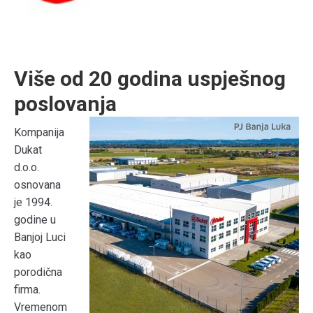
Više od 20 godina uspješnog
poslovanja
Kompanija
Dukat
d.o.o.
osnovana
je 1994.
godine u
Banjoj Luci
kao
porodična
firma.
Vremenom