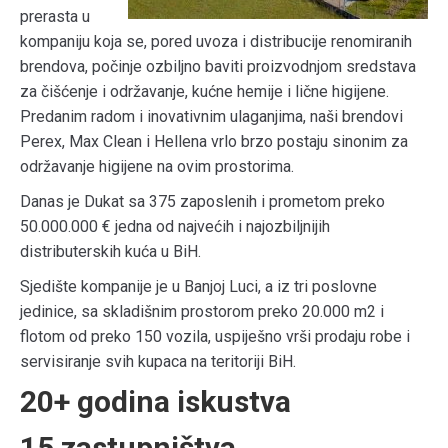
prerasta u
kompaniju koja se, pored uvoza i distribucije renomiranih
brendova, počinje ozbiljno baviti proizvodnjom sredstava
za čišćenje i održavanje, kućne hemije i lične higijene.
Predanim radom i inovativnim ulaganjima, naši brendovi
Perex, Max Clean i Hellena vrlo brzo postaju sinonim za
održavanje higijene na ovim prostorima.
Danas je Dukat sa 375 zaposlenih i prometom preko
50.000.000 € jedna od najvećih i najozbiljnijih
distributerskih kuća u BiH.
Sjedište kompanije je u Banjoj Luci, a iz tri poslovne
jedinice, sa skladišnim prostorom preko 20.000 m2 i
flotom od preko 150 vozila, uspiješno vrši prodaju robe i
servisiranje svih kupaca na teritoriji BiH.
20+
godina iskustva
15
zastupništva