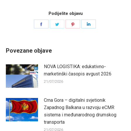
Podijelite objavu
Share
Share
Share
Share
on
on
on
on
Facebook
Twitter
Pinterest
LinkedIn
Povezane objave
NOVA LOGISTIKA: edukativno-
marketinški časopis avgust 2026
21/07/2026
Crna Gora – digitalni svjetionik
Zapadnog Balkana u razvoju eCMR
sistema i međunarodnog drumskog
transporta
21/07/2026