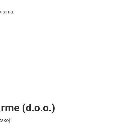
pisima.
irme (d.o.o.)
skoj: