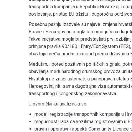
transportnih kompanija u Republici Hrvatskoj i dru
poslovanje, pristup EU tržištu i dugoročnu održivos
Posebnu pažnju izazvale su najave izmjena hrvats
Bosne i Hercegovine mogla biti omogućena dugotrajn
Takva inicijativa mogla bi predstavljati prvi ozbiljn
primjena pravila 90/180 i Entry/Exit System (EES
obavljaju međunarodni transport prema državama E
Međutim, i pored pozitivnih političkih signala, potr
obavljanja međunarodnog drumskog prevoza unutar E
Hrvatskoj ne znači automatski punopravan status E
Hercegovini, niti sama dugotrajna viza automatski 
transportnog i šengenskog zakonodavstva.
U ovom članku analiziraju se:
modeli registracije transportnih kompanija u Hrv
mogućnosti rada sa vozilima registrovanim u Bo
pravni i operativni aspekti Community Licence 