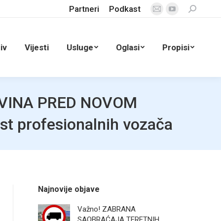
Partneri
Podkast
Search:
Mail
YouTube
page
page
opens
opens
iv
Vijesti
Usluge
Oglasi
Propisi
in
in
new
new
window
window
OVINA PRED NOVOM
st profesionalnih vozača
Najnovije objave
Važno! ZABRANA
SAOBRAĆAJA TERETNIH