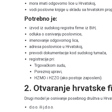
mora imati odgovorno lice u Hrvatskoj,
vodi poslovne knjige u skladu sa hrvatskim pro
Potrebno je:
izvod iz sudskog registra firme iz BiH,
odluka o osnivanju poslovnice,
imenovanje odgovornog lica,
adresa poslovnice u Hrvatskoj,
prevodi dokumentacije kod sudskog tumača,
registracija pri:
Trgovačkom sudu,
Poreznoj upravi,
HZMO i HZZO (ako postoje zaposleni).
2. Otvaranje hrvatske f
Drugi model je osnivanje posebnog društva u Hrvat
d.o.o. ili j.d.o.o.