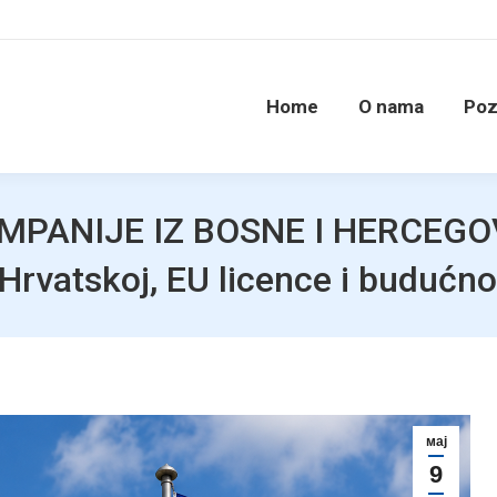
Home
O nama
Poz
PANIJE IZ BOSNE I HERCEG
vatskoj, EU licence i budućno
мај
9