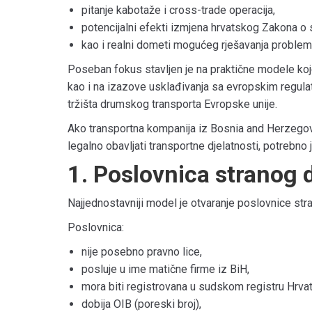
pitanje kabotaže i cross-trade operacija,
potencijalni efekti izmjena hrvatskog Zakona o 
kao i realni dometi mogućeg rješavanja proble
Poseban fokus stavljen je na praktične modele ko
kao i na izazove usklađivanja sa evropskim regulat
tržišta drumskog transporta Evropske unije.
Ako transportna kompanija iz
Bosnia and Herzego
legalno obavljati transportne djelatnosti, potrebno
1. Poslovnica stranog 
Najjednostavniji model je otvaranje poslovnice stra
Poslovnica:
nije posebno pravno lice,
posluje u ime matične firme iz BiH,
mora biti registrovana u sudskom registru Hrva
dobija OIB (poreski broj),