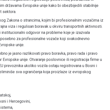
gim državama Evropske unije kako bi obezbijedili stabilnije
t sektora.
kog Zakona o strancima, kojim bi profesionalnim vozačima iz
a viza i regulisan boravak u okviru transportnih aktivnosti.
iji institucionalni odgovor na probleme koje je izazvala
), posebno za profesionalne vozače koji svakodnevno
vropske unije.
ebno je jasno razlikovati pravo boravka, pravo rada i pravo
vropske unije. Otvaranje poslovnice ili registracija firme u
U prevoznika ukoliko vozila ostaju registrovana u Bosni i
eliminiše sva ograničenja koja proizlaze iz evropskog
atskoj,
sni i Hercegovini,
sistema,