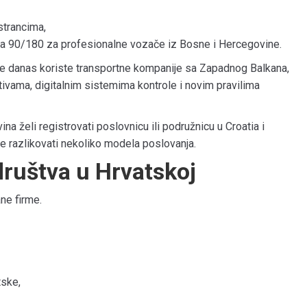
strancima,
ma 90/180 za profesionalne vozače iz Bosne i Hercegovine.
je danas koriste transportne kompanije sa Zapadnog Balkana,
ivama, digitalnim sistemima kontrole i novim pravilima
vina
želi registrovati poslovnicu ili podružnicu u
Croatia
i
 je razlikovati nekoliko modela poslovanja.
društva u Hrvatskoj
ne firme.
tske,