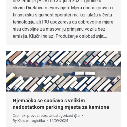
bez emisija (HDV) do 30. juna 2031. godine u
okviru Direktive o evrovinjeti. Mjera donosi pravnu i
finansijsku sigurnost operaterima koji ulažu u čistu
tehnologiju, ali IRU upozorava da dobrovoljne mjere
nisu dovoljne za masovniju primjenu vozila bez
emisija. Ključni nalazi Produženje oslobađanja:…
Njemačka se suočava s velikim
nedostatkom parking mjesta za kamione
Drumski prevoz robe
,
Uncategorized @sr
By
Klaster Logistika
14/09/2025