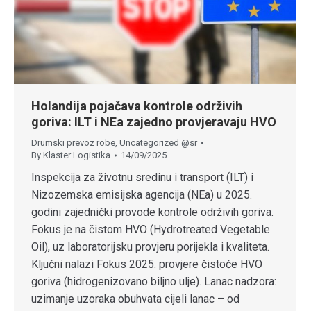
Holandija pojačava kontrole održivih
goriva: ILT i NEa zajedno provjeravaju HVO
Drumski prevoz robe
,
Uncategorized @sr
By
Klaster Logistika
14/09/2025
Inspekcija za životnu sredinu i transport (ILT) i
Nizozemska emisijska agencija (NEa) u 2025.
godini zajednički provode kontrole održivih goriva.
Fokus je na čistom HVO (Hydrotreated Vegetable
Oil), uz laboratorijsku provjeru porijekla i kvaliteta.
Ključni nalazi Fokus 2025: provjere čistoće HVO
goriva (hidrogenizovano biljno ulje). Lanac nadzora:
uzimanje uzoraka obuhvata cijeli lanac – od