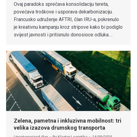
Ovaj paradoks sprečava konsolidaciju tereta,
povećava troškove i usporava dekarbonizaciju.
Francusko udruženje AFTRI, član IRU-a, pokrenulo
je kreativnu kampanju kroz stripove kako bi podiglo
svijest javnosti i pritisnulo donosioce odluka.…
Zelena, pametna i inkluzivna mobilnost: tri
velika izazova drumskog transporta
Uncategorized @sr
By
Klaster Logistika
14/09/2025