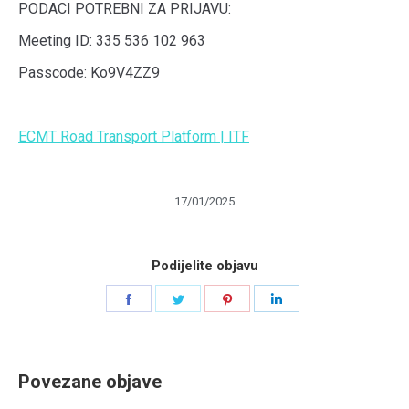
PODACI POTREBNI ZA PRIJAVU:
Meeting ID: 335 536 102 963
Passcode: Ko9V4ZZ9
ECMT Road Transport Platform | ITF
17/01/2025
Podijelite objavu
Share
Share
Share
Share
on
on
on
on
Facebook
Twitter
Pinterest
LinkedIn
Povezane objave