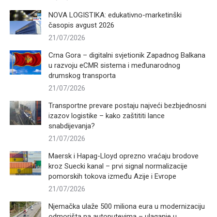
NOVA LOGISTIKA: edukativno-marketinški
časopis avgust 2026
21/07/2026
Crna Gora – digitalni svjetionik Zapadnog Balkana
u razvoju eCMR sistema i međunarodnog
drumskog transporta
21/07/2026
Transportne prevare postaju najveći bezbjednosni
izazov logistike – kako zaštititi lance
snabdijevanja?
21/07/2026
Maersk i Hapag-Lloyd oprezno vraćaju brodove
kroz Suecki kanal – prvi signal normalizacije
pomorskih tokova između Azije i Evrope
21/07/2026
Njemačka ulaže 500 miliona eura u modernizaciju
odmorišta na autoputevima – ulaganje u