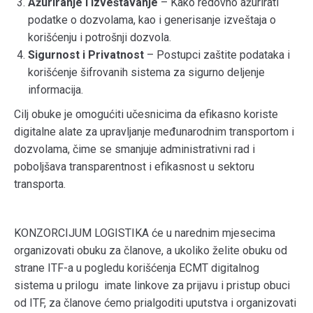
Ažuriranje i Izveštavanje
– Kako redovno ažurirati
podatke o dozvolama, kao i generisanje izveštaja o
korišćenju i potrošnji dozvola.
Sigurnost i Privatnost
– Postupci zaštite podataka i
korišćenje šifrovanih sistema za sigurno deljenje
informacija.
Cilj obuke je omogućiti učesnicima da efikasno koriste
digitalne alate za upravljanje međunarodnim transportom i
dozvolama, čime se smanjuje administrativni rad i
poboljšava transparentnost i efikasnost u sektoru
transporta.
KONZORCIJUM LOGISTIKA će u narednim mjesecima
organizovati obuku za članove, a ukoliko želite obuku od
strane ITF-a u pogledu korišćenja ECMT digitalnog
sistema u prilogu imate linkove za prijavu i pristup obuci
od ITF, za članove ćemo prialgoditi uputstva i organizovati