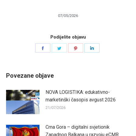
07/05/2026
Podijelite objavu
Share
Share
Share
Share
on
on
on
on
Facebook
Twitter
Pinterest
LinkedIn
Povezane objave
NOVA LOGISTIKA: edukativno-
marketinški časopis avgust 2026
21/07/2026
Crna Gora – digitalni svjetionik
Zapadnog Balkana u razvoju eCMR