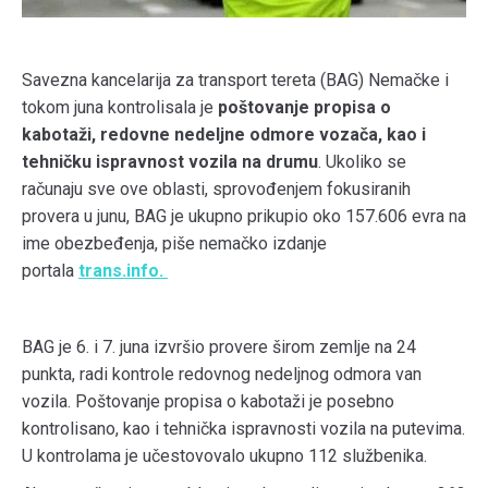
Savezna kancelarija za transport tereta (BAG) Nemačke i
tokom juna kontrolisala je
poštovanje propisa o
kabotaži, redovne nedeljne odmore vozača, kao i
tehničku ispravnost vozila na drumu
. Ukoliko se
računaju sve ove oblasti, sprovođenjem fokusiranih
provera u junu, BAG je ukupno prikupio oko 157.606 evra na
ime obezbeđenja, piše nemačko izdanje
portala
trans.info.
BAG je 6. i 7. juna izvršio provere širom zemlje na 24
punkta, radi kontrole redovnog nedeljnog odmora van
vozila. Poštovanje propisa o kabotaži je posebno
kontrolisano, kao i tehnička ispravnosti vozila na putevima.
U kontrolama je učestovovalo ukupno 112 službenika.