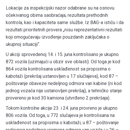
Lokacije za inspekcijski nazor odabrane su na osnovu
očekivanog obima saobraćaja, rezultata prethodnih
kontrola, kao i kapaciteta same službe. Iz BAG-a ističu i da
rezultati prioritetnih provera „nisu reprezentativni rezultati
koji omogućavaju izvođenje pouzdanih zaključaka o
ukupnoj situaciji“.
U akciji sprovedenoj 14. i 15. juna kontrolisano je ukupno
872 vozila (uzimajući u obzir sve oblasti). Od toga je kod
864 vozila kontrolisana usklađenost sa propisima o
kabotaži (prekršaj ustanovljen u 17 slučlajeva), kod 87 –
poštovanje obaveze nedeljnog odmora van kabine (ni kod
jednog vozača nije ustanovljen prekršaj), a tehničko stanje
provereno je kod 30 kamiona (utvrđeno 2 prekršaja).
Tokom kontrolne akcije 23. i 24. juna provreno je ukupno
806 vozila. Od toga, u 772 slučajeva je kontrolisana na
usklađenost sa propisima o kabotaži, u 87 – poštovanje
redovnog nedeljnog vremena odmora van vozila i u 26 –