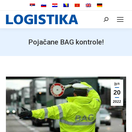
Search:
Pojačane BAG kontrole!
јул
20
2022