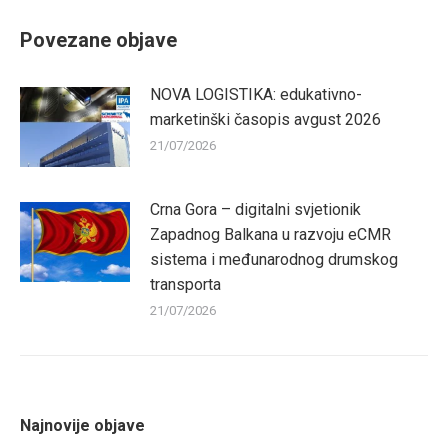
Facebook
Twitter
Pinterest
LinkedIn
Povezane objave
NOVA LOGISTIKA: edukativno-
marketinški časopis avgust 2026
21/07/2026
Crna Gora – digitalni svjetionik
Zapadnog Balkana u razvoju eCMR
sistema i međunarodnog drumskog
transporta
21/07/2026
Najnovije objave