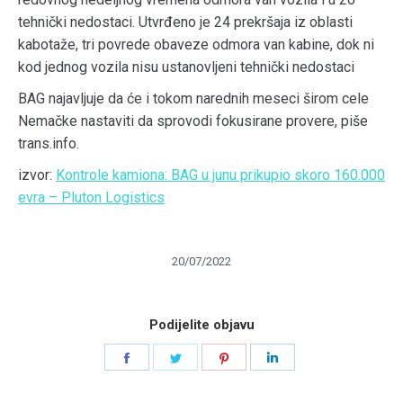
tehnički nedostaci. Utvrđeno je 24 prekršaja iz oblasti
kabotaže, tri povrede obaveze odmora van kabine, dok ni
kod jednog vozila nisu ustanovljeni tehnički nedostaci
BAG najavljuje da će i tokom narednih meseci širom cele
Nemačke nastaviti da sprovodi fokusirane provere, piše
trans.info.
izvor:
Kontrole kamiona: BAG u junu prikupio skoro 160.000
evra – Pluton Logistics
20/07/2022
Podijelite objavu
Share
Share
Share
Share
on
on
on
on