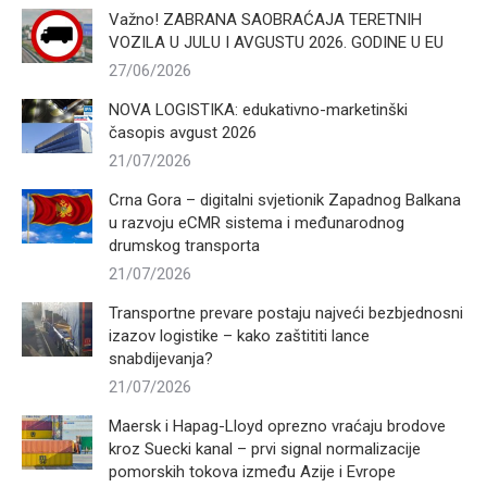
Važno! ZABRANA SAOBRAĆAJA TERETNIH
VOZILA U JULU I AVGUSTU 2026. GODINE U EU
27/06/2026
NOVA LOGISTIKA: edukativno-marketinški
časopis avgust 2026
21/07/2026
Crna Gora – digitalni svjetionik Zapadnog Balkana
u razvoju eCMR sistema i međunarodnog
drumskog transporta
21/07/2026
Transportne prevare postaju najveći bezbjednosni
izazov logistike – kako zaštititi lance
snabdijevanja?
21/07/2026
Maersk i Hapag-Lloyd oprezno vraćaju brodove
kroz Suecki kanal – prvi signal normalizacije
pomorskih tokova između Azije i Evrope