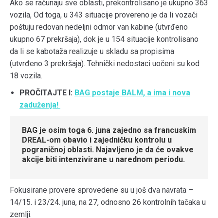
Ako se računaju sve oblasti, prekontrolisano je ukupno 363
vozila, Od toga, u 343 situacije provereno je da li vozači
poštuju redovan nedeljni odmor van kabine (utvrđeno
ukupno 67 prekršaja), dok je u 154 situacije kontrolisano
da li se kabotaža realizuje u skladu sa propisima
(utvrđeno 3 prekršaja). Tehnički nedostaci uočeni su kod
18 vozila.
PROČITAJTE I:
BAG postaje BALM, a ima i nova
zaduženja!
BAG je osim toga 6. juna zajedno sa francuskim
DREAL-om obavio i zajedničku kontrolu u
pograničnoj oblasti. Najavljeno je da će ovakve
akcije biti intenzivirane u narednom periodu.
Fokusirane provere sprovedene su u još dva navrata –
14/15. i 23/24. juna, na 27, odnosno 26 kontrolnih tačaka u
zemlji.